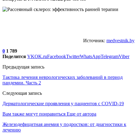
Источник:
medvestnik.by
0
1 789
Поделится
VK
OK.ru
Facebook
Twitter
WhatsApp
Telegram
Viber
Предыдущая запись
Тактика лечения неврологических заболеваний в период
пандемии. Часть 2
Следующая запись
Дерматологические проявления у пациентов с COVID-19
Вам также могут понравиться
Еще от автора
Железодефицитная анемия у подростков: от диагностики к
лечению