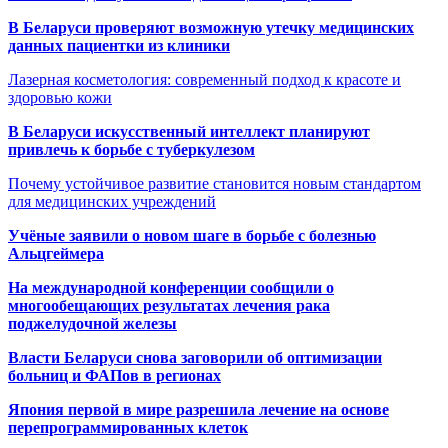
В Беларуси проверяют возможную утечку медицинских
данных пациентки из клиники
Лазерная косметология: современный подход к красоте и
здоровью кожи
В Беларуси искусственный интеллект планируют
привлечь к борьбе с туберкулезом
Почему устойчивое развитие становится новым стандартом
для медицинских учреждений
Учёные заявили о новом шаге в борьбе с болезнью
Альцгеймера
На международной конференции сообщили о
многообещающих результатах лечения рака
поджелудочной железы
Власти Беларуси снова заговорили об оптимизации
больниц и ФАПов в регионах
Япония первой в мире разрешила лечение на основе
перепрограммированных клеток