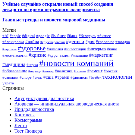
Учёные случайно открыли новый способ создания
лекарств во время неудачного эксперимента
Главные тренды и новости мировой медицины
Метки
#Байнет
#банк
#AI
#apple
#digital
#google
#беларусь
#бизнес
#деньги
#война
#дом
#блокировка
#евросоюз
#загадка
#грузоперевозки
#здоровье
#интерьер
#иллюзия
#инвестиции
#кино
#зарплата
#кризис
#маркетинг
#косметология
#курс_валют
#лукашенко
#новости компаний
#медицина
#наука
#образование
#ремонт
#политика
#россия
#переезд
#пожар
#польша
технологии
#сша
#трамп
#санкции
#спорт
#финансы
#сталь
#футбол
утрата
Страницы
Акупунктурная диагностика
Аюрведа — индивидуальная аюрведическая диета
Иридодиагностика
Контакты
Космограмма
Лента
Тест Люшера