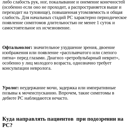
либо слабость рук, ног, покалывание и онемение конечностей
(особенно если оно не проходит, а распространяется выше и
переходит на туловище), повышенная утомляемость и общая
слабость. Для начальных стадий РС характерно периодическое
появление симптомов длительностью не менее 1 суток и
самостоятельное их исчезновение.
Офтальмолог:
значительное ухудшение зрения, двоение
изображения или появление «расплывчатого или слепого
пятна» перед глазами. Диагноз «ретробульбарный неврит»,
особенно у лиц молодого возраста, однозначно требует
консультации невролога.
Уролог:
неудержание мочи, задержка или императивные
позывы к мочеиспусканию. Впрочем, такие симптомы в
дебюте РС наблюдаются нечасто.
Куда направлять пациентов при подозрении на
РС?