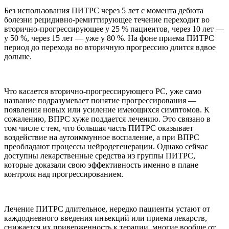
Без использования ПИТРС через 5 лет с момента дебюта
болезни рецидивно-ремиттирующее течение переходит во
вторично-прогрессирующее у 25 % пациентов, через 10 лет —
у 50 %, через 15 лет — уже у 80 %. На фоне приема ПИТРС
период до перехода во вторичную прогрессию длится вдвое
дольше.
Что касается вторично-прогрессирующего РС, уже само
название подразумевает понятие прогрессирования —
появления новых или усиление имеющихся симптомов. К
сожалению, ВПРС хуже поддается лечению. Это связано в
том числе с тем, что большая часть ПИТРС оказывает
воздействие на аутоиммунное воспаление, а при ВПРС
преобладают процессы нейродегенерации. Однако сейчас
доступны лекарственные средства из группы ПИТРС,
которые доказали свою эффективность именно в плане
контроля над прогрессированием.
Лечение ПИТРС длительное, нередко пациенты устают от
каждодневного введения инъекций или приема лекарств,
снижается их приверженность к терапии, многие вообще от