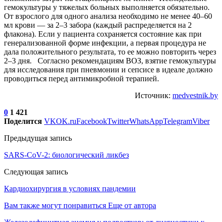
гемокультуры у тяжелых больных выполняется обязательно.
От взрослого для одного анализа необходимо не менее 40–60
мл крови — за 2–3 забора (каждый распределяется на 2
флакона). Если у пациента сохраняется состояние как при
генерализованной форме инфекции, а первая процедура не
дала положительного результата, то ее можно повторить через
2–3 дня. Согласно рекомендациям ВОЗ, взятие гемокультуры
для исследования при пневмонии и сепсисе в идеале должно
проводиться перед антимикробной терапией.
Источник:
medvestnik.by
0
1 421
Поделится
VK
OK.ru
Facebook
Twitter
WhatsApp
Telegram
Viber
Предыдущая запись
SARS-CoV-2: биологический ликбез
Следующая запись
Кардиохирургия в условиях пандемии
Вам также могут понравиться
Еще от автора