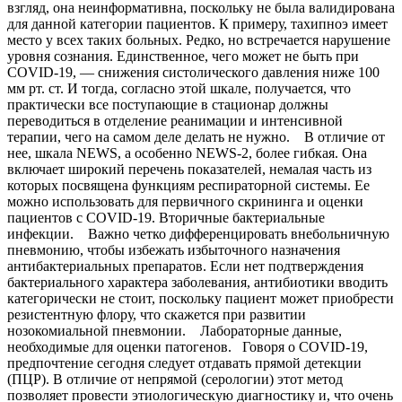
взгляд, она неинформативна, поскольку не была валидирована
для данной категории пациентов. К примеру, тахипноэ имеет
место у всех таких больных. Редко, но встречается нарушение
уровня сознания. Единственное, чего может не быть при
COVID-19, — снижения систолического давления ниже 100
мм рт. ст. И тогда, согласно этой шкале, получается, что
практически все поступающие в стационар должны
переводиться в отделение реанимации и интенсивной
терапии, чего на самом деле делать не нужно. В отличие от
нее, шкала NEWS, а особенно NEWS-2, более гибкая. Она
включает широкий перечень показателей, немалая часть из
которых посвящена функциям респираторной системы. Ее
можно использовать для первичного скрининга и оценки
пациентов с COVID-19. Вторичные бактериальные
инфекции. Важно четко дифференцировать внебольничную
пневмонию, чтобы избежать избыточного назначения
антибактериальных препаратов. Если нет подтверждения
бактериального характера заболевания, антибиотики вводить
категорически не стоит, поскольку пациент может приобрести
резистентную флору, что скажется при развитии
нозокомиальной пневмонии. Лабораторные данные,
необходимые для оценки патогенов. Говоря о COVID-19,
предпочтение сегодня следует отдавать прямой детекции
(ПЦР). В отличие от непрямой (серологии) этот метод
позволяет провести этиологическую диагностику и, что очень