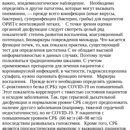
важно, эпидемиологическое наблюдение. Необходимо
определять и другие патогены, которые могут вызывать
пневмонии, — прежде всего коинфекции (иные вирусы,
бактерии), суперинфекции (бактерии, грибы) для пациентов
ОРИТ/с вентиляцией легких. С точки зрения оценки
органной дисфункции следует смотреть целый ряд
показателей: степень развития воспаления, коагуляционный
потенциал, биомаркеры повреждения миокарда. Что касается
функции почек, то, как показала практика, существующий
тест для определения цистатина С не обладает высокой
информативностью в данных случаях. Поэтому лучше
пользоваться традиционными шкалами. С учетом
применяемых препаратов для лечения пациентов с
коронавирусной инфекцией, в частности, гидроксихлорохина
сульфата, нужно оценивать функцию печени. Маркеры
воспаления. Прежде всего необходимо определять уровень
С-реактивного белка (СРБ): при COVID-19 он повышенный.
Этот показатель коррелирует с тяжестью состояния пациентов
и исходом заболевания. Так, при серьезной дыхательной
дисфункции и нормальном уровне СРБ следует предположить
наличие другого заболевания (например, тяжелой сердечной
недостаточности), но не COVID-19. У пациентов с
повышенным уровнем СРБ (66 мг/л (48–98 мг/л))
впоследствии развивалась гипоксемия. Кроме того, СРБ
является прогностическим маркером: у выживших пациентов