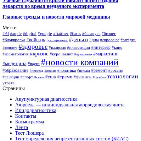
Учёные случайно открыли новый способ создания
лекарств во время неудачного эксперимента
Главные тренды и новости мировой медицины
Метки
#Байнет
#банк
#AI
#apple
#digital
#google
#беларусь
#бизнес
#деньги
#война
#дом
#блокировка
#евросоюз
#загадка
#грузоперевозки
#здоровье
#интерьер
#иллюзия
#инвестиции
#кино
#зарплата
#кризис
#маркетинг
#косметология
#курс_валют
#лукашенко
#новости компаний
#медицина
#наука
#образование
#ремонт
#политика
#россия
#переезд
#пожар
#польша
технологии
#сша
#трамп
#санкции
#спорт
#финансы
#сталь
#футбол
утрата
Страницы
Акупунктурная диагностика
Аюрведа — индивидуальная аюрведическая диета
Иридодиагностика
Контакты
Космограмма
Лента
Тест Люшера
Тест определения репрезентативных систем (БИАС)