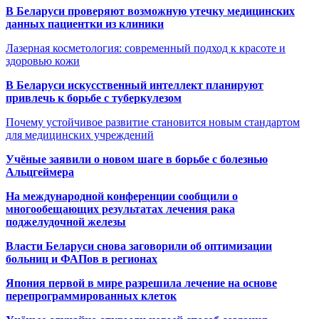
В Беларуси проверяют возможную утечку медицинских
данных пациентки из клиники
Лазерная косметология: современный подход к красоте и
здоровью кожи
В Беларуси искусственный интеллект планируют
привлечь к борьбе с туберкулезом
Почему устойчивое развитие становится новым стандартом
для медицинских учреждений
Учёные заявили о новом шаге в борьбе с болезнью
Альцгеймера
На международной конференции сообщили о
многообещающих результатах лечения рака
поджелудочной железы
Власти Беларуси снова заговорили об оптимизации
больниц и ФАПов в регионах
Япония первой в мире разрешила лечение на основе
перепрограммированных клеток