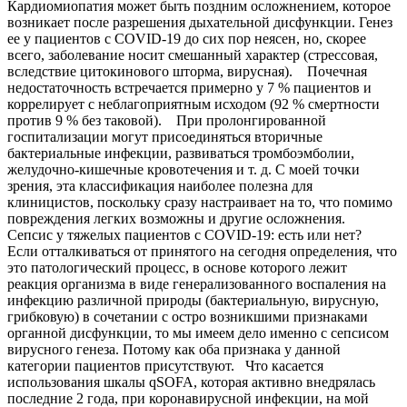
Кардиомиопатия может быть поздним осложнением, которое
возникает после разрешения дыхательной дисфункции. Генез
ее у пациентов с COVID-19 до сих пор неясен, но, скорее
всего, заболевание носит смешанный характер (стрессовая,
вследствие цитокинового шторма, вирусная). Почечная
недостаточность встречается примерно у 7 % пациентов и
коррелирует с неблагоприятным исходом (92 % смертности
против 9 % без таковой). При пролонгированной
госпитализации могут присоединяться вторичные
бактериальные инфекции, развиваться тромбоэмболии,
желудочно-кишечные кровотечения и т. д. С моей точки
зрения, эта классификация наиболее полезна для
клиницистов, поскольку сразу настраивает на то, что помимо
повреждения легких возможны и другие осложнения.
Сепсис у тяжелых пациентов с COVID-19: есть или нет?
Если отталкиваться от принятого на сегодня определения, что
это патологический процесс, в основе которого лежит
реакция организма в виде генерализованного воспаления на
инфекцию различной природы (бактериальную, вирусную,
грибковую) в сочетании с остро возникшими признаками
органной дисфункции, то мы имеем дело именно с сепсисом
вирусного генеза. Потому как оба признака у данной
категории пациентов присутствуют. Что касается
использования шкалы qSOFA, которая активно внедрялась
последние 2 года, при коронавирусной инфекции, на мой