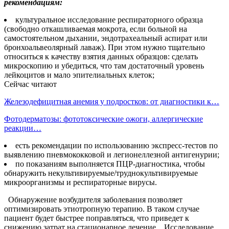
рекомендациям:
культуральное исследование респираторного образца
(свободно откашливаемая мокрота, если больной на
самостоятельном дыхании, эндотрахеальный аспират или
бронхоальвеолярный лаваж). При этом нужно тщательно
относиться к качеству взятия данных образцов: сделать
микроскопию и убедиться, что там достаточный уровень
лейкоцитов и мало эпителиальных клеток;
Сейчас читают
Железодефицитная анемия у подростков: от диагностики к…
Фотодерматозы: фототоксические ожоги, аллергические
реакции…
есть рекомендации по использованию экспресс-тестов по
выявлению пневмококковой и легионеллезной антигенурии;
по показаниям выполняется ПЦР-диагностика, чтобы
обнаружить некультивируемые/труднокультивируемые
микроорганизмы и респираторные вирусы.
Обнаружение возбудителя заболевания позволяет
оптимизировать этиотропную терапию. В таком случае
пациент будет быстрее поправляться, что приведет к
снижению затрат на стационарное лечение. Исследование