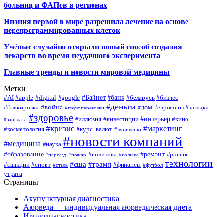
больниц и ФАПов в регионах
Япония первой в мире разрешила лечение на основе
перепрограммированных клеток
Учёные случайно открыли новый способ создания
лекарств во время неудачного эксперимента
Главные тренды и новости мировой медицины
Метки
#Байнет
#банк
#AI
#apple
#digital
#google
#беларусь
#бизнес
#деньги
#война
#дом
#блокировка
#евросоюз
#загадка
#грузоперевозки
#здоровье
#интерьер
#иллюзия
#инвестиции
#кино
#зарплата
#кризис
#маркетинг
#косметология
#курс_валют
#лукашенко
#новости компаний
#медицина
#наука
#образование
#ремонт
#политика
#россия
#переезд
#пожар
#польша
технологии
#сша
#трамп
#санкции
#спорт
#финансы
#сталь
#футбол
утрата
Страницы
Акупунктурная диагностика
Аюрведа — индивидуальная аюрведическая диета
Иридодиагностика