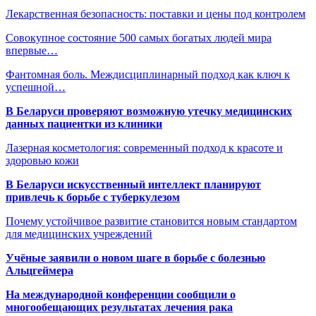
Лекарственная безопасность: поставки и цены под контролем
Совокупное состояние 500 самых богатых людей мира
впервые…
Фантомная боль. Междисциплинарный подход как ключ к
успешной…
В Беларуси проверяют возможную утечку медицинских
данных пациентки из клиники
Лазерная косметология: современный подход к красоте и
здоровью кожи
В Беларуси искусственный интеллект планируют
привлечь к борьбе с туберкулезом
Почему устойчивое развитие становится новым стандартом
для медицинских учреждений
Учёные заявили о новом шаге в борьбе с болезнью
Альцгеймера
На международной конференции сообщили о
многообещающих результатах лечения рака