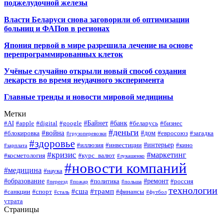
поджелудочной железы
Власти Беларуси снова заговорили об оптимизации
больниц и ФАПов в регионах
Япония первой в мире разрешила лечение на основе
перепрограммированных клеток
Учёные случайно открыли новый способ создания
лекарств во время неудачного эксперимента
Главные тренды и новости мировой медицины
Метки
#Байнет
#банк
#AI
#apple
#digital
#google
#беларусь
#бизнес
#деньги
#война
#дом
#блокировка
#евросоюз
#загадка
#грузоперевозки
#здоровье
#интерьер
#иллюзия
#инвестиции
#кино
#зарплата
#кризис
#маркетинг
#косметология
#курс_валют
#лукашенко
#новости компаний
#медицина
#наука
#образование
#ремонт
#политика
#россия
#переезд
#пожар
#польша
технологии
#сша
#трамп
#санкции
#спорт
#финансы
#сталь
#футбол
утрата
Страницы