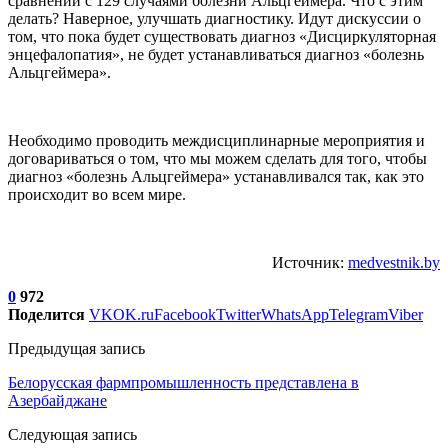
сравнении с 129 случаями болезни Альцгеймера. Что с этим
делать? Наверное, улучшать диагностику. Идут дискуссии о
том, что пока будет существовать диагноз «Дисциркуляторная
энцефалопатия», не будет устанавливаться диагноз «болезнь
Альцгеймера».
Необходимо проводить междисциплинарные мероприятия и
договариваться о том, что мы можем сделать для того, чтобы
диагноз «болезнь Альцгеймера» устанавливался так, как это
происходит во всем мире.
Источник:
medvestnik.by
0
972
Поделится
VK
OK.ru
Facebook
Twitter
WhatsApp
Telegram
Viber
Предыдущая запись
Белорусская фармпромышленность представлена в
Азербайджане
Следующая запись