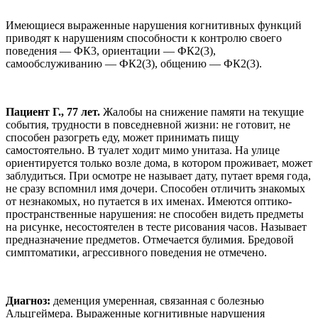
Имеющиеся выраженные нарушения когнитивных функций
приводят к нарушениям способности к контролю своего
поведения — ФК3, ориентации — ФК2(3),
самообслуживанию — ФК2(3), общению — ФК2(3).
Пациент Г., 77 лет.
Жалобы на снижение памяти на текущие
события, трудности в повседневной жизни: не готовит, не
способен разогреть еду, может принимать пищу
самостоятельно. В туалет ходит мимо унитаза. На улице
ориентируется только возле дома, в котором проживает, может
заблудиться. При осмотре не называет дату, путает время года,
не сразу вспомнил имя дочери. Способен отличить знакомых
от незнакомых, но путается в их именах. Имеются оптико-
пространственные нарушения: не способен видеть предметы
на рисунке, несостоятелен в тесте рисования часов. Называет
предназначение предметов. Отмечается булимия. Бредовой
симптоматики, агрессивного поведения не отмечено.
Диагноз:
деменция умеренная, связанная с болезнью
Альцгеймера. Выраженные когнитивные нарушения