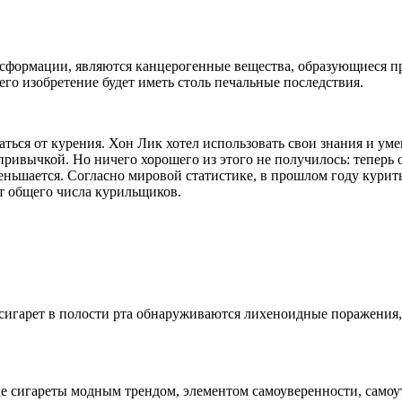
сформации, являются канцерогенные вещества, образующиеся при
его изобретение будет иметь столь печальные последствия.
заться от курения. Хон Лик хотел использовать свои знания и уме
привычкой. Но ничего хорошего из этого не получилось: теперь о
ьшается. Согласно мировой статистике, в прошлом году курить 
т общего числа курильщиков.
сигарет в полости рта обнаруживаются лихеноидные поражения, 
е сигареты модным трендом, элементом самоуверенности, самоут