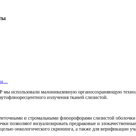
ты
ции…
 СОР мы использовали малоинвазивную органосохраняющую тех
 аутофлюоресцентного излучения тканей слизистой.
клеточными и стромальными флюорофорами слизистой оболочки 
очки позволяют визуализировать предраковые и злокачественные
 целью онкологического скрининга, а также для верификации уч