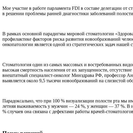
Мое участие в работе парламента FDI в составе делегации от 
в решении проблемы ранней диагностики заболеваний полости 
В рамках основной парадигмы мировой стоматологии «Здорова
профилактике факторов риска развития новообразований челюс
онкопатологии является одной из стратегических задач нашей 
Стоматология один из самых массовых и востребованных видов
высокая смертность населения от их запущенности, отсутствие
внештатный специалист-онколог Минздрава РФ, профессор Андр
выявляется около 9,5 тысячи новообразований на слизистой об
Парадоксально, что при 100 % визуализации полости рта мы им
летняя выживаемость у мужчин — 24 %, у женщин — 37 %. В итог
% случаев она связана с дефектами работы врачей-стоматологов