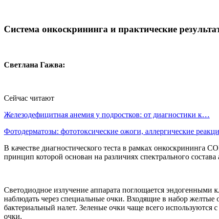
Система онкоскрининга и практические результа
Светлана Гажва:
Сейчас читают
Железодефицитная анемия у подростков: от диагностики к…
Фотодерматозы: фототоксические ожоги, аллергические реак
В качестве диагностического теста в рамках онкоскрининга
принцип которой основан на различиях спектрального состава
Светодиодное излучение аппарата поглощается эндогенными 
наблюдать через специальные очки. Входящие в набор желтые 
бактериальный налет. Зеленые очки чаще всего используются с
очки.