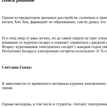
Поиск решений
Одним из предикторов оральных расстройств, склонных к тран
китаец Хон Лик, фармацевт по образованию, сам не думал, что 
Его отец умер от рака легких, но до самой смерти не смог отка
внимание от курения сигарет и поможет справиться с вредной 
Возраст курильщиков электронных сигарет с каждым годом умен
Республике Беларусь электронные сигареты используют 11 % о
Светлана Гажва:
В зависимости от временного интервала курения электронных 
лишая.
Однако молодежь, в том числе и студенты, считают электронны