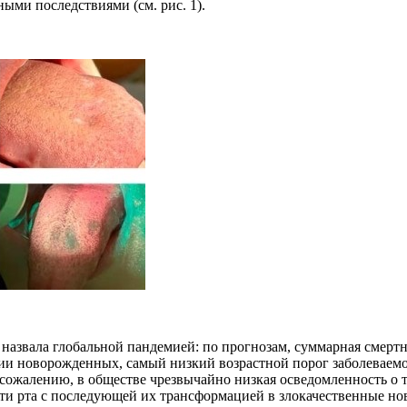
ыми последствиями (см. рис. 1).
назвала глобальной пандемией: по прогнозам, суммарная смертно
и новорожденных, самый низкий возрастной порог заболеваемост
 сожалению, в обществе чрезвычайно низкая осведомленность о 
сти рта с последующей их трансформацией в злокачественные но