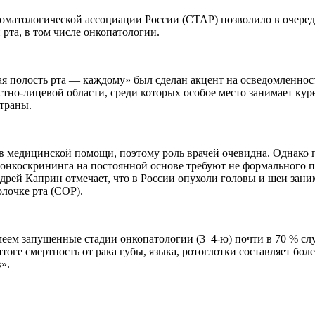
стоматологической ассоциации России (СТАР) позволило в очеред
рта, в том числе онкопатологии.
я полость рта — каждому» был сделан акцент на осведомленнос
тно-лицевой области, среди которых особое место занимает кур
страны.
 медицинской помощи, поэтому роль врачей очевидна. Однако п
 онкоскрининга на постоянной основе требуют не формального п
ей Каприн отмечает, что в России опухоли головы и шеи заним
олочке рта (СОР).
еем запущенные стадии онкопатологии (3–4-ю) почти в 70 % слу
е смертность от рака губы, языка, ротоглотки составляет более
».