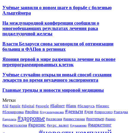
Учёные заявили о новом шаге в борьбе с болезнью
Альцгеймера
На международной конференции сообщили о
многообещающих результатах лечения рака
поджелудочной железы
Власти Беларуси снова заговорили об оптимизации
больниц и ФАПов в регионах
Япония первой в мире разрешила лечение на основе
перепрограммированных клеток
Учёные случайно открыли новый способ создания
лекарств во время неудачного эксперимента
Главные тренды и новости мировой медицины
Метки
#Байнет
#банк
#AI
#apple
#digital
#google
#беларусь
#бизнес
#деньги
#война
#дом
#блокировка
#евросоюз
#загадка
#грузоперевозки
#здоровье
#интерьер
#иллюзия
#инвестиции
#кино
#зарплата
#кризис
#маркетинг
#косметология
#курс_валют
#лукашенко
#новости компаний