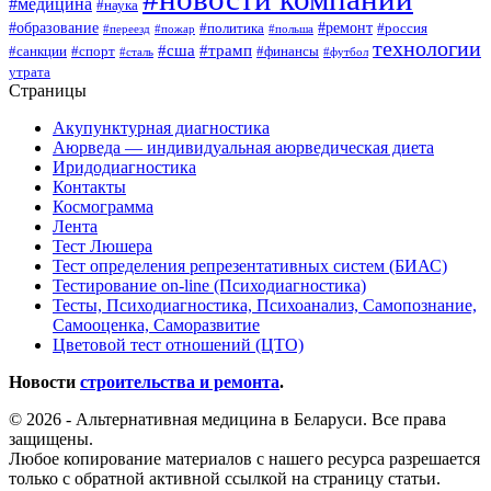
#медицина
#наука
#образование
#ремонт
#политика
#россия
#переезд
#пожар
#польша
технологии
#сша
#трамп
#санкции
#спорт
#финансы
#сталь
#футбол
утрата
Страницы
Акупунктурная диагностика
Аюрведа — индивидуальная аюрведическая диета
Иридодиагностика
Контакты
Космограмма
Лента
Тест Люшера
Тест определения репрезентативных систем (БИАС)
Тестирование on-line (Психодиагностика)
Тесты, Психодиагностика, Психоанализ, Самопознание,
Самооценка, Саморазвитие
Цветовой тест отношений (ЦТО)
Новости
строительства и ремонта
.
© 2026 - Альтернативная медицина в Беларуси. Все права
защищены.
Любое копирование материалов с нашего ресурса разрешается
только с обратной активной ссылкой на страницу статьи.