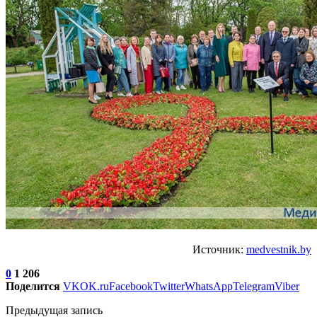
Источник:
medvestnik.by
0
1 206
Поделится
VK
OK.ru
Facebook
Twitter
WhatsApp
Telegram
Viber
Предыдущая запись