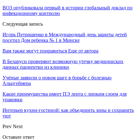
ВОЗ опубликовала первый в истории глобальный доклад по
инфекционному контролю
Следующая запись
Игорь Петришенко в Международный день защиты детей
посетил Дом ребенка № 1 в Минске
Вам также могут понравиться
Еще от автора
В Беларуси проверяют возможную утечку медицинских
данных пациентки из клиники
Учёные заявили о новом шаге в борьбе с болезнью
Альцгеймера
Какие преимущества имеет ПЭ лента с липким слоем для
упаковки
Интерьер кухни-гостиной: как объединить зоны и сохранить
уют
Prev
Next
Оставьте ответ