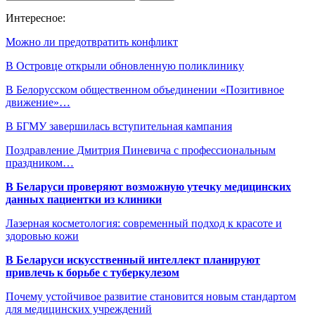
Интересное:
Можно ли предотвратить конфликт
В Островце открыли обновленную поликлинику
В Белорусском общественном объединении «Позитивное
движение»…
В БГМУ завершилась вступительная кампания
Поздравление Дмитрия Пиневича с профессиональным
праздником…
В Беларуси проверяют возможную утечку медицинских
данных пациентки из клиники
Лазерная косметология: современный подход к красоте и
здоровью кожи
В Беларуси искусственный интеллект планируют
привлечь к борьбе с туберкулезом
Почему устойчивое развитие становится новым стандартом
для медицинских учреждений