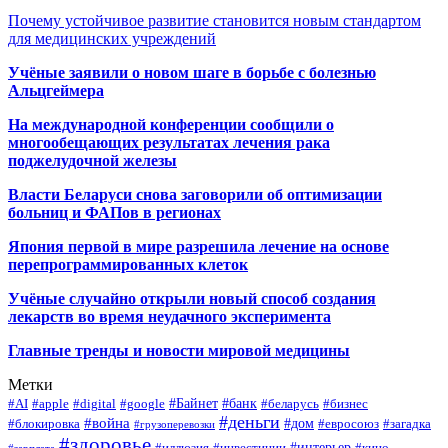
Почему устойчивое развитие становится новым стандартом
для медицинских учреждений
Учёные заявили о новом шаге в борьбе с болезнью
Альцгеймера
На международной конференции сообщили о
многообещающих результатах лечения рака
поджелудочной железы
Власти Беларуси снова заговорили об оптимизации
больниц и ФАПов в регионах
Япония первой в мире разрешила лечение на основе
перепрограммированных клеток
Учёные случайно открыли новый способ создания
лекарств во время неудачного эксперимента
Главные тренды и новости мировой медицины
Метки
#Байнет
#банк
#AI
#apple
#digital
#google
#беларусь
#бизнес
#деньги
#война
#дом
#блокировка
#евросоюз
#загадка
#грузоперевозки
#здоровье
#интерьер