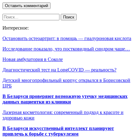
Интересное:
Остановить остеоартрит: в помощь — гиалуроновая кислота
Исследование показало, что постковидный синдром чаще…
Новая амбулатория в Соколе
Диагностический тест на LongCOVID — реальность?
Детский многопрофильный корпус открылся в Борисовской
ЦРБ
В Беларуси проверяют возможную утечку медицинских
данных пациентки из клиники
Лазерная косметология: современный подход к красоте и
здоровью кожи
В Беларуси искусственный интеллект планируют
привлечь к борьбе с туберкулезом