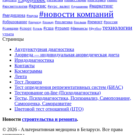
#иллюзия
#инвестиции
#кино
#зарплата
#кризис
#маркетинг
#косметология
#курс_валют
#лукашенко
#новости компаний
#медицина
#наука
#образование
#ремонт
#политика
#россия
#переезд
#пожар
#польша
технологии
#сша
#трамп
#санкции
#спорт
#финансы
#сталь
#футбол
утрата
Страницы
Акупунктурная диагностика
Аюрведа — индивидуальная аюрведическая диета
Иридодиагностика
Контакты
Космограмма
Лента
Тест Люшера
Тест определения репрезентативных систем (БИАС)
Тестирование on-line (Психодиагностика)
Тесты, Психодиагностика, Психоанализ, Самопознание,
Самооценка, Саморазвитие
Цветовой тест отношений (ЦТО)
Новости
строительства и ремонта
.
© 2026 - Альтернативная медицина в Беларуси. Все права
защищены.