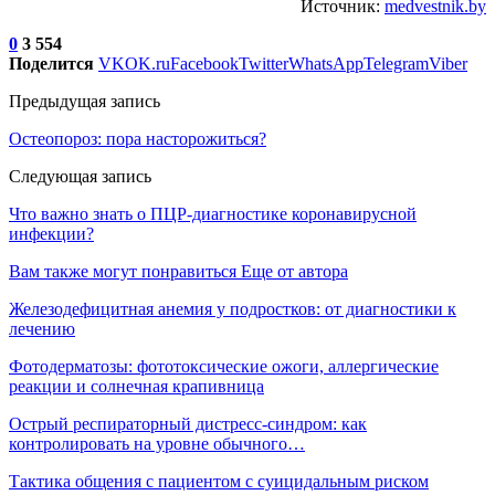
Источник:
medvestnik.by
0
3 554
Поделится
VK
OK.ru
Facebook
Twitter
WhatsApp
Telegram
Viber
Предыдущая запись
Остеопороз: пора насторожиться?
Следующая запись
Что важно знать о ПЦР-диагностике коронавирусной
инфекции?
Вам также могут понравиться
Еще от автора
Железодефицитная анемия у подростков: от диагностики к
лечению
Фотодерматозы: фототоксические ожоги, аллергические
реакции и солнечная крапивница
Острый респираторный дистресс-синдром: как
контролировать на уровне обычного…
Тактика общения с пациентом с суицидальным риском