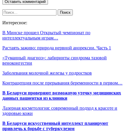
Интересное:
В Минске прошел Открытый чемпионат по
интеллектуальным играм…
Растаять заживо: природа нервной анорексии. Часть 1
«Туманный диагноз»: лабиринты синдрома тазовой
веноконгестии
Заболевания молочной железы у подростков
Контрацепция после прерывания беременности в первом…
В Беларуси проверяют возможную утечку медицинских
данных пациентки из клиники
Лазерная косметология: современный подход к красоте и
здоровью кожи
В Беларуси искусственный интеллект планируют
привлечь к борьбе с туберкулезом