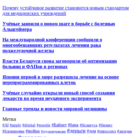
Почему устойчивое развитие становится новым стандартом
для медицинских учреждений
Учёные заявили о новом шаге в борьбе с болезнью
Альцгеймера
На международной конференции сообщили о
многообещающих результатах лечения рака
поджелудочной железы
Власти Беларуси снова заговорили об оптимизации
больниц и ФАПов в регионах
Япония первой в мире разрешила лечение на основе
перепрограммированных клеток
Учёные случайно открыли новый способ создания
лекарств во время неудачного эксперимента
Главные тренды и новости мировой медицины
Метки
#Байнет
#банк
#AI
#apple
#digital
#google
#беларусь
#бизнес
#деньги
#война
#дом
#блокировка
#евросоюз
#загадка
#грузоперевозки