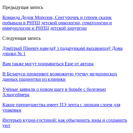
Предыдущая запись
Команда Дедов Морозов, Снегурочек и героев сказок
побывала в РНПЦ детской онкологии, гематологии и
иммунологии и РНПЦ детской хирургии
Следующая запись
Дзмітрый Піневіч наведаў з падарункамі выхаванцаў Дома
дзіцяці № 1
Вам также могут понравиться
Еще от автора
В Беларуси проверяют возможную утечку медицинских
данных пациентки из клиники
Учёные заявили о новом шаге в борьбе с болезнью
Альцгеймера
Какие преимущества имеет ПЭ лента с липким слоем для
упаковки
Интерьер кухни-гостиной: как объединить зоны и сохранить
уют