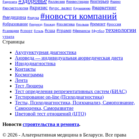
#здоровье
#интерьер
#иллюзия
#инвестиции
#кино
#зарплата
#кризис
#маркетинг
#косметология
#курс_валют
#лукашенко
#новости компаний
#медицина
#наука
#образование
#ремонт
#политика
#россия
#переезд
#пожар
#польша
технологии
#сша
#трамп
#санкции
#спорт
#финансы
#сталь
#футбол
утрата
Страницы
Акупунктурная диагностика
Аюрведа — индивидуальная аюрведическая диета
Иридодиагностика
Контакты
Космограмма
Лента
Тест Люшера
Тест определения репрезентативных систем (БИАС)
Тестирование on-line (Психодиагностика)
Тесты, Психодиагностика, Психоанализ, Самопознание,
Самооценка, Саморазвитие
Цветовой тест отношений (ЦТО)
Новости
строительства и ремонта
.
© 2026 - Альтернативная медицина в Беларуси. Все права