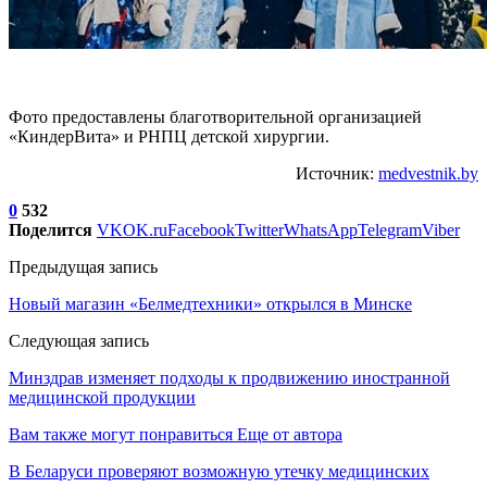
Фото предоставлены благотворительной организацией
«КиндерВита» и РНПЦ детской хирургии.
Источник:
medvestnik.by
0
532
Поделится
VK
OK.ru
Facebook
Twitter
WhatsApp
Telegram
Viber
Предыдущая запись
Новый магазин «Белмедтехники» открылся в Минске
Следующая запись
Минздрав изменяет подходы к продвижению иностранной
медицинской продукции
Вам также могут понравиться
Еще от автора
В Беларуси проверяют возможную утечку медицинских