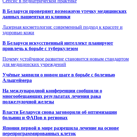
Сепсис в педиатрической практике
В Беларуси проверяют возможную утечку медицинских
данных пациентки из клиники
Лазерная косметология: современный подход к красоте и
здоровью кожи
В Беларуси искусственный интеллект планируют
привлечь к борьбе с туберкулезом
Почему устойчивое развитие становится новым стандартом
для медицинских учреждений
Учёные заявили о новом шаге в борьбе с болезнью
Альцгеймера
На международной конференции сообщили о
многообещающих результатах лечения рака
поджелудочной железы
Власти Беларуси снова заговорили об оптимизации
больниц и ФАПов в регионах
Япония первой в мире разрешила лечение на основе
перепрограммированных клеток