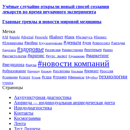
Учёные случайно открыли новый способ создания
лекарств во время неудачного эксперимента
Главные тренды и новости мировой медицины
Метки
#Байнет
#банк
#AI
#apple
#digital
#google
#беларусь
#бизнес
#деньги
#война
#дом
#блокировка
#евросоюз
#загадка
#грузоперевозки
#здоровье
#интерьер
#иллюзия
#инвестиции
#кино
#зарплата
#кризис
#маркетинг
#косметология
#курс_валют
#лукашенко
#новости компаний
#медицина
#наука
#образование
#ремонт
#политика
#россия
#переезд
#пожар
#польша
технологии
#сша
#трамп
#санкции
#спорт
#финансы
#сталь
#футбол
утрата
Страницы
Акупунктурная диагностика
Аюрведа — индивидуальная аюрведическая диета
Иридодиагностика
Контакты
Космограмма
Лента
Тест Люшера