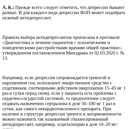
А. К.:
Прежде всего следует отметить, что депрессии бывают
разные. И для каждого вида депрессии ВОП может подобрать
нужный антидепрессант.
Правила выбора антидепрессантов прописаны в протоколе
«Диагностика и лечение пациентов с психическими и
поведенческими расстройствами врачами общей практики»,
утвержденном постановлением Минздрава от 02.03.2020 г. №
13.
Например, если депрессия сопровождается тревогой и
нарушением сна, используют лекарственное средство с
седативным, снотворными действием (миртазапин 15–45 мг 1
раз в сутки перед сном), если у пациента есть проблемы с
сердечно-сосудистой системой, то предпочтение следует
отдавать назначению сертралина в дозе 50–100 мг 1 раз в
сутки, как самого некардиотоксичного препарата. При
наличии в структуре депрессии тревоги и заторможенности
можно назначить так называемый сбалансированный
антидепрессант, например, эсциталопрам в дозе 10–20 мг/