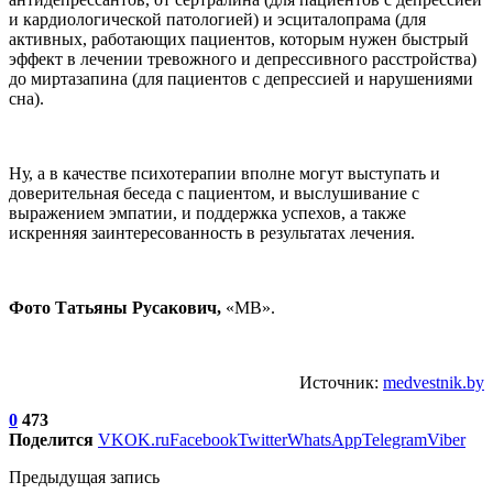
и кардиологической патологией) и эсциталопрама (для
активных, работающих пациентов, которым нужен быстрый
эффект в лечении тревожного и депрессивного расстройства)
до миртазапина (для пациентов с депрессией и нарушениями
сна).
Ну, а в качестве психотерапии вполне могут выступать и
доверительная беседа с пациентом, и выслушивание с
выражением эмпатии, и поддержка успехов, а также
искренняя заинтересованность в результатах лечения.
Фото Татьяны Русакович,
«МВ».
Источник:
medvestnik.by
0
473
Поделится
VK
OK.ru
Facebook
Twitter
WhatsApp
Telegram
Viber
Предыдущая запись