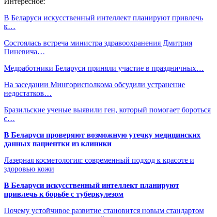
Интересное:
В Беларуси искусственный интеллект планируют привлечь
к…
Cостоялась встреча министра здравоохранения Дмитрия
Пиневича…
Медработники Беларуси приняли участие в праздничных…
На заседании Мингорисполкома обсудили устранение
недостатков…
Бразильские ученые выявили ген, который помогает бороться
с…
В Беларуси проверяют возможную утечку медицинских
данных пациентки из клиники
Лазерная косметология: современный подход к красоте и
здоровью кожи
В Беларуси искусственный интеллект планируют
привлечь к борьбе с туберкулезом
Почему устойчивое развитие становится новым стандартом