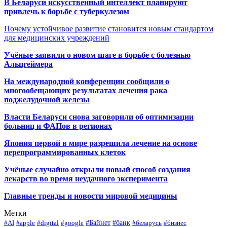
В Беларуси искусственный интеллект планируют
привлечь к борьбе с туберкулезом
Почему устойчивое развитие становится новым стандартом
для медицинских учреждений
Учёные заявили о новом шаге в борьбе с болезнью
Альцгеймера
На международной конференции сообщили о
многообещающих результатах лечения рака
поджелудочной железы
Власти Беларуси снова заговорили об оптимизации
больниц и ФАПов в регионах
Япония первой в мире разрешила лечение на основе
перепрограммированных клеток
Учёные случайно открыли новый способ создания
лекарств во время неудачного эксперимента
Главные тренды и новости мировой медицины
Метки
#Байнет
#банк
#AI
#apple
#digital
#google
#беларусь
#бизнес