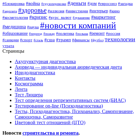
#деньги
#война
#дом
#блокировка
#евросоюз
#загадка
#грузоперевозки
#здоровье
#интерьер
#иллюзия
#инвестиции
#кино
#зарплата
#кризис
#маркетинг
#косметология
#курс_валют
#лукашенко
#новости компаний
#медицина
#наука
#образование
#ремонт
#политика
#россия
#переезд
#пожар
#польша
технологии
#сша
#трамп
#санкции
#спорт
#финансы
#сталь
#футбол
утрата
Страницы
Акупунктурная диагностика
Аюрведа — индивидуальная аюрведическая диета
Иридодиагностика
Контакты
Космограмма
Лента
Тест Люшера
Тест определения репрезентативных систем (БИАС)
Тестирование on-line (Психодиагностика)
Тесты, Психодиагностика, Психоанализ, Самопознание,
Самооценка, Саморазвитие
Цветовой тест отношений (ЦТО)
Новости
строительства и ремонта
.