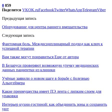
0
859
Поделится
VK
OK.ru
Facebook
Twitter
WhatsApp
Telegram
Viber
Предыдущая запись
Оборудование для центра раннего вмешательства
Следующая запись
Фантомная боль. Междисциплинарный подход как ключ к
успешной терапии
Вам также могут понравиться
Еще от автора
В Беларуси проверяют возможную утечку медицинских
данных пациентки из клиники
Учёные заявили о новом шаге в борьбе с болезнью
Альцгеймера
Какие преимущества имеет ПЭ лента с липким слоем для
упаковки
Интерьер кухни-гостиной: как объединить зоны и сохранить
уют