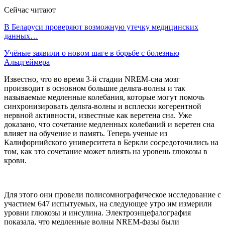
Сейчас читают
В Беларуси проверяют возможную утечку медицинских
данных…
Учёные заявили о новом шаге в борьбе с болезнью
Альцгеймера
Известно, что во время 3-й стадии NREM-сна мозг
производит в основном большие дельта-волны и так
называемые медленные колебания, которые могут помочь
синхронизировать дельта-волны и всплески когерентной
нервной активности, известные как веретена сна. Уже
доказано, что сочетание медленных колебаний и веретен сна
влияет на обучение и память. Теперь ученые из
Калифорнийского университета в Беркли сосредоточились на
том, как это сочетание может влиять на уровень глюкозы в
крови.
Для этого они провели полисомнографическое исследование с
участием 647 испытуемых, на следующее утро им измерили
уровни глюкозы и инсулина. Электроэнцефалография
показала, что медленные волны NREM-фазы были