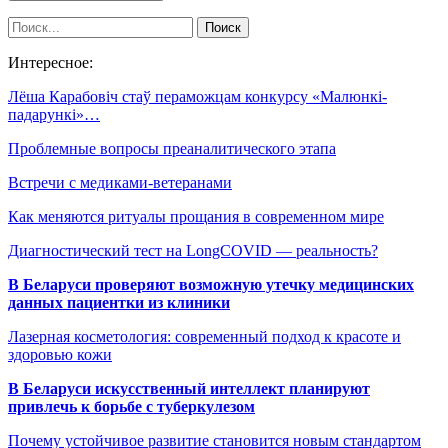
Интересное:
Лёша Карабовіч стаў пераможцам конкурсу «Малюнкі-
падарункі»…
Проблемные вопросы преаналитического этапа
Встречи с медиками-ветеранами
Как меняются ритуалы прощания в современном мире
Диагностический тест на LongCOVID — реальность?
В Беларуси проверяют возможную утечку медицинских
данных пациентки из клиники
Лазерная косметология: современный подход к красоте и
здоровью кожи
В Беларуси искусственный интеллект планируют
привлечь к борьбе с туберкулезом
Почему устойчивое развитие становится новым стандартом