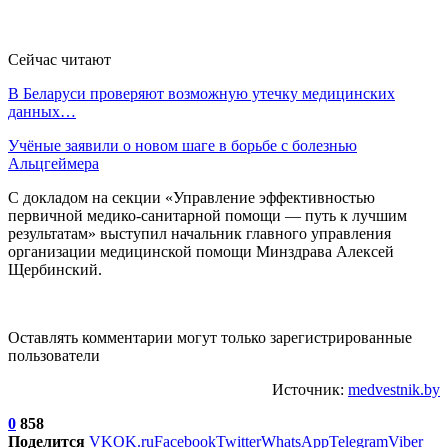
Сейчас читают
В Беларуси проверяют возможную утечку медицинских
данных…
Учёные заявили о новом шаге в борьбе с болезнью
Альцгеймера
С докладом на секции «Управление эффективностью
первичной медико-санитарной помощи — путь к лучшим
результатам» выступил начальник главного управления
организации медицинской помощи Минздрава Алексей
Щербинский.
Оставлять комментарии могут только зарегистрированные
пользователи
Источник:
medvestnik.by
0
858
Поделится
VK
OK.ru
Facebook
Twitter
WhatsApp
Telegram
Viber