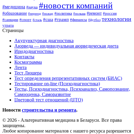
#новости компаний
#медицина
#наука
#образование
#ремонт
#политика
#россия
#переезд
#пожар
#польша
технологии
#сша
#трамп
#санкции
#спорт
#финансы
#сталь
#футбол
утрата
Страницы
Акупунктурная диагностика
Аюрведа — индивидуальная аюрведическая диета
Иридодиагностика
Контакты
Космограмма
Лента
Тест Люшера
Тест определения репрезентативных систем (БИАС)
Тестирование on-line (Психодиагностика)
Тесты, Психодиагностика, Психоанализ, Самопознание,
Самооценка, Саморазвитие
Цветовой тест отношений (ЦТО)
Новости
строительства и ремонта
.
© 2026 - Альтернативная медицина в Беларуси. Все права
защищены.
Любое копирование материалов с нашего ресурса разрешается