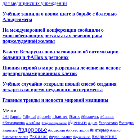
для медицинских учреждений
Учёные заявили о новом шаге в борьбе с болезнью
Альцгеймера
На международной конференции сообщили о
многообещающих результатах лечения рака
поджелудочной железы
Власти Беларуси снова заговорили об оптимизации
больниц и ФАПов в регионах
Япония первой в мире разрешила лечение на основе
перепрограммированных клеток
Учёные случайно открыли новый способ создания
лекарств во время неудачного эксперимента
Главные тренды и новости мировой медицины
Метки
#Байнет
#банк
#AI
#apple
#digital
#google
#беларусь
#бизнес
#деньги
#война
#дом
#блокировка
#евросоюз
#загадка
#грузоперевозки
#здоровье
#интерьер
#иллюзия
#инвестиции
#кино
#зарплата
#кризис
#маркетинг
#косметология
#курс_валют
#лукашенко