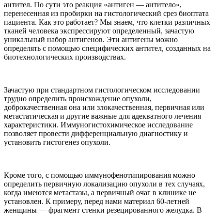
антител. По сути это реакция «антиген — антитело»,
перенесенная из пробирки на гистологический срез биоптата
пациента. Как это работает? Мы знаем, что клетки различных
тканей человека экспрессируют определенный, зачастую
уникальный набор антигенов. Эти антигены можно
определять с помощью специфических антител, созданных на
биотехнологических производствах.
Зачастую при стандартном гистологическом исследовании
трудно определить происхождение опухоли,
доброкачественная она или злокачественная, первичная или
метастатическая и другие важные для адекватного лечения
характеристики. Иммуногистохимическое исследование
позволяет провести дифференциальную диагностику и
установить гистогенез опухоли.
Кроме того, с помощью иммунофенотипирования можно
определить первичную локализацию опухоли в тех случаях,
когда имеются метастазы, а первичный очаг в клинике не
установлен. К примеру, перед нами материал 60-летней
женщины — фрагмент стенки резецированного желудка. В