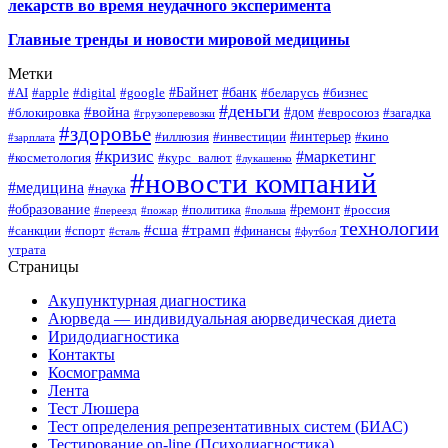
лекарств во время неудачного эксперимента
Главные тренды и новости мировой медицины
Метки
#Байнет
#банк
#AI
#apple
#digital
#google
#беларусь
#бизнес
#деньги
#война
#дом
#блокировка
#евросоюз
#загадка
#грузоперевозки
#здоровье
#интерьер
#иллюзия
#инвестиции
#кино
#зарплата
#кризис
#маркетинг
#косметология
#курс_валют
#лукашенко
#новости компаний
#медицина
#наука
#образование
#ремонт
#политика
#россия
#переезд
#пожар
#польша
технологии
#сша
#трамп
#санкции
#спорт
#финансы
#сталь
#футбол
утрата
Страницы
Акупунктурная диагностика
Аюрведа — индивидуальная аюрведическая диета
Иридодиагностика
Контакты
Космограмма
Лента
Тест Люшера
Тест определения репрезентативных систем (БИАС)
Тестирование on-line (Психодиагностика)