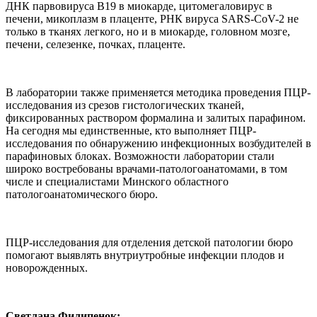
ДНК парвовируса В19 в миокарде, цитомегаловирус в
печени, микоплазм в плаценте, РНК вируса SARS-СоV-2 не
только в тканях легкого, но и в миокарде, головном мозге,
печени, селезенке, почках, плаценте.
В лаборатории также применяется методика проведения ПЦР-
исследования из срезов гистологических тканей,
фиксированных раствором формалина и залитых парафином.
На сегодня мы единственные, кто выполняет ПЦР-
исследования по обнаружению инфекционных возбудителей в
парафиновых блоках. Возможности лаборатории стали
широко востребованы врачами-патологоанатомами, в том
числе и специалистами Минского областного
патологоанатомического бюро.
ПЦР-исследования для отделения детской патологии бюро
помогают выявлять внутриутробные инфекции плодов и
новорожденных.
Светлана Филипенок: