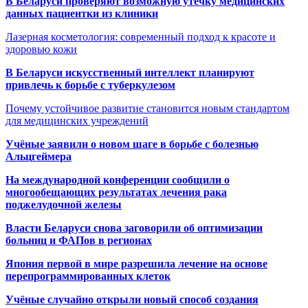
В Беларуси проверяют возможную утечку медицинских
данных пациентки из клиники
Лазерная косметология: современный подход к красоте и
здоровью кожи
В Беларуси искусственный интеллект планируют
привлечь к борьбе с туберкулезом
Почему устойчивое развитие становится новым стандартом
для медицинских учреждений
Учёные заявили о новом шаге в борьбе с болезнью
Альцгеймера
На международной конференции сообщили о
многообещающих результатах лечения рака
поджелудочной железы
Власти Беларуси снова заговорили об оптимизации
больниц и ФАПов в регионах
Япония первой в мире разрешила лечение на основе
перепрограммированных клеток
Учёные случайно открыли новый способ создания