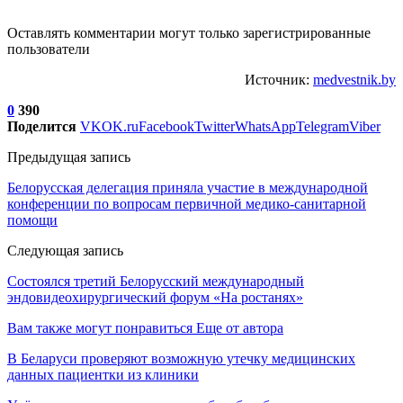
Оставлять комментарии могут только зарегистрированные
пользователи
Источник:
medvestnik.by
0
390
Поделится
VK
OK.ru
Facebook
Twitter
WhatsApp
Telegram
Viber
Предыдущая запись
Белорусская делегация приняла участие в международной
конференции по вопросам первичной медико-санитарной
помощи
Следующая запись
Состоялся третий Белорусский международный
эндовидеохирургический форум «На ростанях»
Вам также могут понравиться
Еще от автора
В Беларуси проверяют возможную утечку медицинских
данных пациентки из клиники