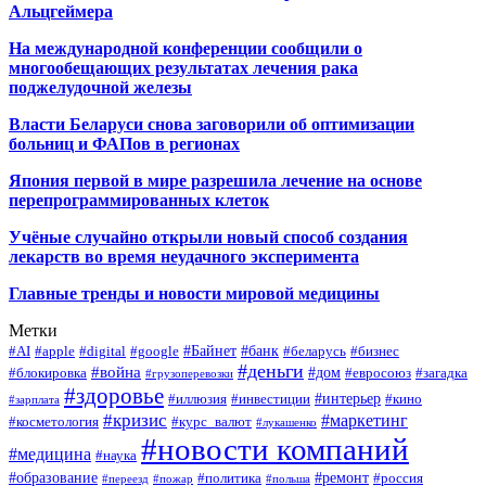
Альцгеймера
На международной конференции сообщили о
многообещающих результатах лечения рака
поджелудочной железы
Власти Беларуси снова заговорили об оптимизации
больниц и ФАПов в регионах
Япония первой в мире разрешила лечение на основе
перепрограммированных клеток
Учёные случайно открыли новый способ создания
лекарств во время неудачного эксперимента
Главные тренды и новости мировой медицины
Метки
#Байнет
#банк
#AI
#apple
#digital
#google
#беларусь
#бизнес
#деньги
#война
#дом
#блокировка
#евросоюз
#загадка
#грузоперевозки
#здоровье
#интерьер
#иллюзия
#инвестиции
#кино
#зарплата
#кризис
#маркетинг
#косметология
#курс_валют
#лукашенко
#новости компаний
#медицина
#наука
#образование
#ремонт
#политика
#россия
#переезд
#пожар
#польша