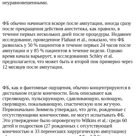
неуравновешенными.
ФБ обычно начинается вскоре после ампутации, иногда сразу
после прекращения действия анестетика, как правило, в
течение первых нескольких дней после процедуры. Недавнее
исследование, проведенное Flahaut et al., показало, что ФБ
развилась у 50 % пациентов в течение первых 24 часов после
ампутации и у 85 % пациентов в течение недели. Однако
время начала варьирует, в исследованиях Schley et al.
предполагается, что может быть и второй пик примерно через
12 месяцев после ампутации.
ФБ, как и фантомные ощущения, обычно концентрируются в
дистальном отделе конечности. Боль описывают как
стреляющую, пульсирующую, сдавливающую, колющую,
сверлящую, покалывающую, спастическую или жгучую.
Первоначально Зиммель утверждал, что дети, рожденные с
отсутствующими конечностями, не могут испытывать ФБ.
Это утверждение было опровергнуто Wilkins et al.: среди 60
детей и подростков (27 рожденных с отсутствующей
конечностью и 33 перенесших хирургическую ампутацию)