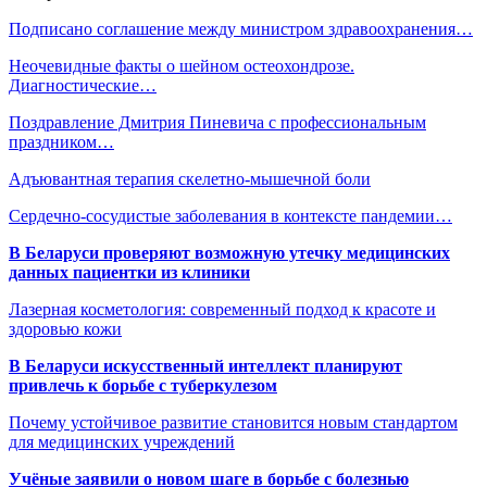
Подписано соглашение между министром здравоохранения…
Неочевидные факты о шейном остеохондрозе.
Диагностические…
Поздравление Дмитрия Пиневича с профессиональным
праздником…
Адъювантная терапия скелетно-мышечной боли
Сердечно-сосудистые заболевания в контексте пандемии…
В Беларуси проверяют возможную утечку медицинских
данных пациентки из клиники
Лазерная косметология: современный подход к красоте и
здоровью кожи
В Беларуси искусственный интеллект планируют
привлечь к борьбе с туберкулезом
Почему устойчивое развитие становится новым стандартом
для медицинских учреждений
Учёные заявили о новом шаге в борьбе с болезнью