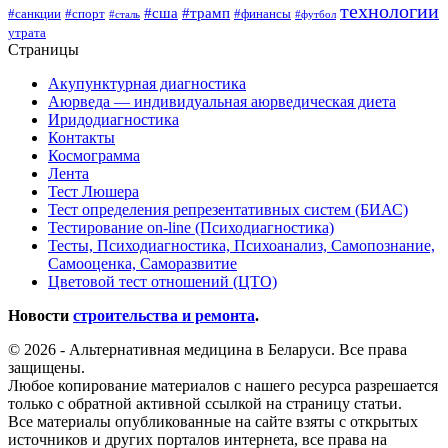
технологии
#сша
#трамп
#санкции
#спорт
#финансы
#сталь
#футбол
утрата
Страницы
Акупунктурная диагностика
Аюрведа — индивидуальная аюрведическая диета
Иридодиагностика
Контакты
Космограмма
Лента
Тест Люшера
Тест определения репрезентативных систем (БИАС)
Тестирование on-line (Психодиагностика)
Тесты, Психодиагностика, Психоанализ, Самопознание,
Самооценка, Саморазвитие
Цветовой тест отношений (ЦТО)
Новости
строительства и ремонта
.
© 2026 - Альтернативная медицина в Беларуси. Все права
защищены.
Любое копирование материалов с нашего ресурса разрешается
только с обратной активной ссылкой на страницу статьи.
Все материалы опубликованные на сайте взяты с открытых
источников и других порталов интернета, все права на