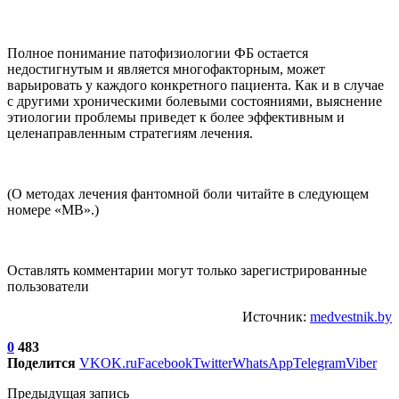
Полное понимание патофизиологии ФБ остается
недостигнутым и является многофакторным, может
варьировать у каждого конкретного пациента. Как и в случае
с другими хроническими болевыми состояниями, выяснение
этиологии проблемы приведет к более эффективным и
целенаправленным стратегиям лечения.
(О методах лечения фантомной боли читайте в следующем
номере «МВ».)
Оставлять комментарии могут только зарегистрированные
пользователи
Источник:
medvestnik.by
0
483
Поделится
VK
OK.ru
Facebook
Twitter
WhatsApp
Telegram
Viber
Предыдущая запись