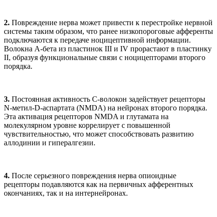
2.
Повреждение нерва может привести к перестройке нервной
системы таким образом, что ранее низкопороговые афференты
подключаются к передаче ноцицептивной информации.
Волокна А-бета из пластинок III и IV прорастают в пластинку
II, образуя функциональные связи с ноцицепторами второго
порядка.
3.
Постоянная активность С-волокон задействует рецепторы
N-метил-D-аспартата (NMDA) на нейронах второго порядка.
Эта активация рецепторов NMDA и глутамата на
молекулярном уровне коррелирует с повышенной
чувствительностью, что может способствовать развитию
аллодинии и гипералгезии.
4.
После серьезного повреждения нерва опиоидные
рецепторы подавляются как на первичных афферентных
окончаниях, так и на интернейронах.