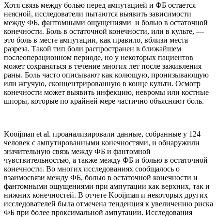
Хотя связь между болью перед ампутацией и ФБ остается
неясной, исследователи пытаются выявить зависимости
между ФБ, фантомными ощущениями и болью в остаточной
конечности. Боль в остаточной конечности, или в культе, —
это боль в месте ампутации, как правило, вблизи места
разреза. Такой тип боли распространен в ближайшем
послеоперационном периоде, но у некоторых пациентов
может сохраняться в течение многих лет после заживления
раны. Боль часто описывают как колющую, пронизывающую
или жгучую, сконцентрированную в конце культи. Осмотр
конечности может выявить инфекцию, невромы или костные
шпоры, которые по крайней мере частично объясняют боль.
Kooijman et al. проанализировали данные, собранные у 124
человек с ампутированными конечностями, и обнаружили
значительную связь между ФБ и фантомной
чувствительностью, а также между ФБ и болью в остаточной
конечности. Во многих исследованиях сообщалось о
взаимосвязи между ФБ, болью в остаточной конечности и
фантомными ощущениями при ампутации как верхних, так и
нижних конечностей. В отчете Kooijman и некоторых других
исследователей была отмечена тенденция к увеличению риска
ФБ при более проксимальной ампутации. Исследования