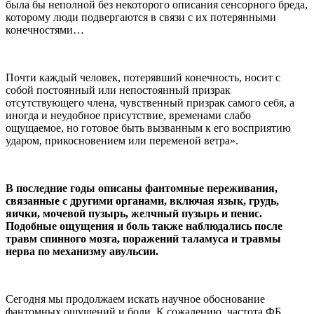
была бы неполной без некоторого описания сенсорного бреда,
которому люди подвергаются в связи с их потерянными
конечностями…
Почти каждый человек, потерявший конечность, носит с
собой постоянный или непостоянный призрак
отсутствующего члена, чувственный призрак самого себя, а
иногда и неудобное присутствие, временами слабо
ощущаемое, но готовое быть вызванным к его восприятию
ударом, прикосновением или переменой ветра».
В последние годы описаны фантомные переживания,
связанные с другими органами, включая язык, грудь,
яички, мочевой пузырь, желчный пузырь и пенис.
Подобные ощущения и боль также наблюдались после
травм спинного мозга, поражений таламуса и травмы
нерва по механизму авульсии.
Сегодня мы продолжаем искать научное обоснование
фантомных ощущений и боли. К сожалению, частота ФБ