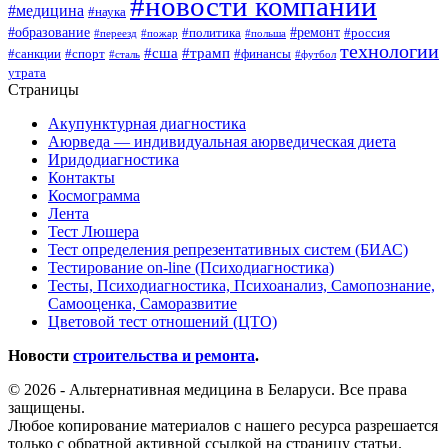
#новости компаний
#медицина
#наука
#образование
#ремонт
#политика
#россия
#переезд
#пожар
#польша
технологии
#сша
#трамп
#санкции
#спорт
#финансы
#сталь
#футбол
утрата
Страницы
Акупунктурная диагностика
Аюрведа — индивидуальная аюрведическая диета
Иридодиагностика
Контакты
Космограмма
Лента
Тест Люшера
Тест определения репрезентативных систем (БИАС)
Тестирование on-line (Психодиагностика)
Тесты, Психодиагностика, Психоанализ, Самопознание,
Самооценка, Саморазвитие
Цветовой тест отношений (ЦТО)
Новости
строительства и ремонта
.
© 2026 - Альтернативная медицина в Беларуси. Все права
защищены.
Любое копирование материалов с нашего ресурса разрешается
только с обратной активной ссылкой на страницу статьи.