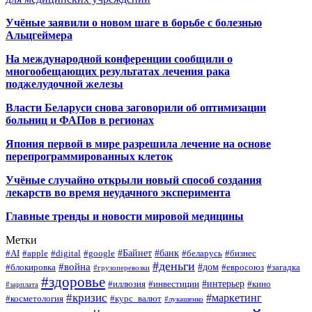
Учёные заявили о новом шаге в борьбе с болезнью
Альцгеймера
На международной конференции сообщили о
многообещающих результатах лечения рака
поджелудочной железы
Власти Беларуси снова заговорили об оптимизации
больниц и ФАПов в регионах
Япония первой в мире разрешила лечение на основе
перепрограммированных клеток
Учёные случайно открыли новый способ создания
лекарств во время неудачного эксперимента
Главные тренды и новости мировой медицины
Метки
#Байнет
#банк
#AI
#apple
#digital
#google
#беларусь
#бизнес
#деньги
#война
#дом
#блокировка
#евросоюз
#загадка
#грузоперевозки
#здоровье
#интерьер
#иллюзия
#инвестиции
#кино
#зарплата
#кризис
#маркетинг
#косметология
#курс_валют
#лукашенко