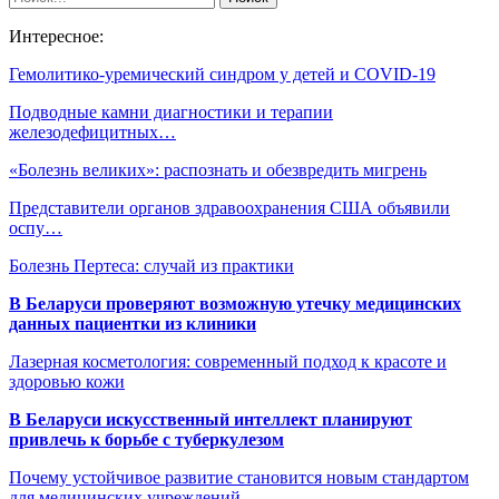
Интересное:
Гемолитико-уремический синдром у детей и COVID-19
Подводные камни диагностики и терапии
железодефицитных…
«Болезнь великих»: распознать и обезвредить мигрень
Представители органов здравоохранения США объявили
оспу…
Болезнь Пертеса: случай из практики
В Беларуси проверяют возможную утечку медицинских
данных пациентки из клиники
Лазерная косметология: современный подход к красоте и
здоровью кожи
В Беларуси искусственный интеллект планируют
привлечь к борьбе с туберкулезом
Почему устойчивое развитие становится новым стандартом
для медицинских учреждений