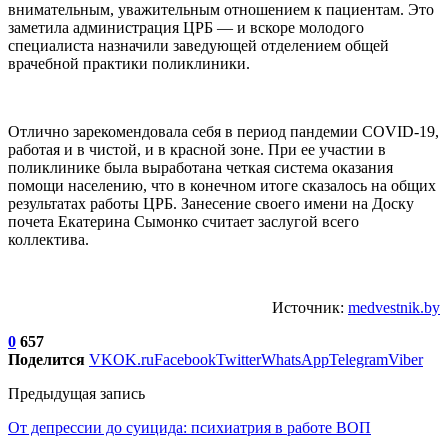
внимательным, уважительным отношением к пациентам. Это
заметила администрация ЦРБ — и вскоре молодого
специалиста назначили заведующей отделением общей
врачебной практики поликлиники.
Отлично зарекомендовала себя в период пандемии COVID-19,
работая и в чистой, и в красной зоне. При ее участии в
поликлинике была выработана четкая система оказания
помощи населению, что в конечном итоге сказалось на общих
результатах работы ЦРБ. Занесение своего имени на Доску
почета Екатерина Сымонко считает заслугой всего
коллектива.
Источник:
medvestnik.by
0
657
Поделится
VK
OK.ru
Facebook
Twitter
WhatsApp
Telegram
Viber
Предыдущая запись
От депрессии до суицида: психиатрия в работе ВОП