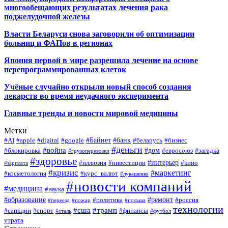
многообещающих результатах лечения рака
поджелудочной железы
Власти Беларуси снова заговорили об оптимизации
больниц и ФАПов в регионах
Япония первой в мире разрешила лечение на основе
перепрограммированных клеток
Учёные случайно открыли новый способ создания
лекарств во время неудачного эксперимента
Главные тренды и новости мировой медицины
Метки
#Байнет
#банк
#AI
#apple
#digital
#google
#беларусь
#бизнес
#деньги
#война
#дом
#блокировка
#евросоюз
#загадка
#грузоперевозки
#здоровье
#интерьер
#иллюзия
#инвестиции
#кино
#зарплата
#кризис
#маркетинг
#косметология
#курс_валют
#лукашенко
#новости компаний
#медицина
#наука
#образование
#ремонт
#политика
#россия
#переезд
#пожар
#польша
технологии
#сша
#трамп
#санкции
#спорт
#финансы
#сталь
#футбол
утрата