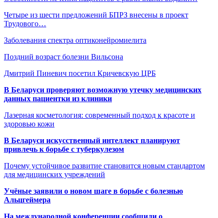
Четыре из шести предложений БПРЗ внесены в проект
Трудового…
Заболевания спектра оптиконейромиелита
Поздний возраст болезни Вильсона
Дмитрий Пиневич посетил Кричевскую ЦРБ
В Беларуси проверяют возможную утечку медицинских
данных пациентки из клиники
Лазерная косметология: современный подход к красоте и
здоровью кожи
В Беларуси искусственный интеллект планируют
привлечь к борьбе с туберкулезом
Почему устойчивое развитие становится новым стандартом
для медицинских учреждений
Учёные заявили о новом шаге в борьбе с болезнью
Альцгеймера
На международной конференции сообщили о