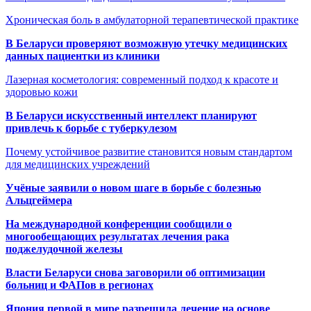
Хроническая боль в амбулаторной терапевтической практике
В Беларуси проверяют возможную утечку медицинских
данных пациентки из клиники
Лазерная косметология: современный подход к красоте и
здоровью кожи
В Беларуси искусственный интеллект планируют
привлечь к борьбе с туберкулезом
Почему устойчивое развитие становится новым стандартом
для медицинских учреждений
Учёные заявили о новом шаге в борьбе с болезнью
Альцгеймера
На международной конференции сообщили о
многообещающих результатах лечения рака
поджелудочной железы
Власти Беларуси снова заговорили об оптимизации
больниц и ФАПов в регионах
Япония первой в мире разрешила лечение на основе