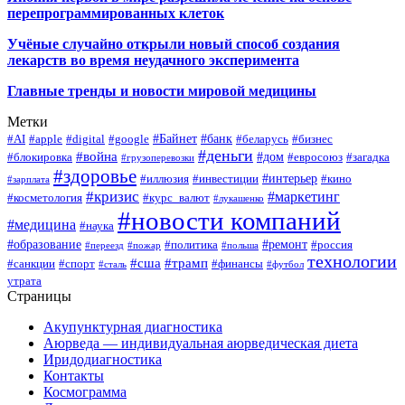
перепрограммированных клеток
Учёные случайно открыли новый способ создания
лекарств во время неудачного эксперимента
Главные тренды и новости мировой медицины
Метки
#Байнет
#банк
#AI
#apple
#digital
#google
#беларусь
#бизнес
#деньги
#война
#дом
#блокировка
#евросоюз
#загадка
#грузоперевозки
#здоровье
#интерьер
#иллюзия
#инвестиции
#кино
#зарплата
#кризис
#маркетинг
#косметология
#курс_валют
#лукашенко
#новости компаний
#медицина
#наука
#образование
#ремонт
#политика
#россия
#переезд
#пожар
#польша
технологии
#сша
#трамп
#санкции
#спорт
#финансы
#сталь
#футбол
утрата
Страницы
Акупунктурная диагностика
Аюрведа — индивидуальная аюрведическая диета
Иридодиагностика
Контакты
Космограмма