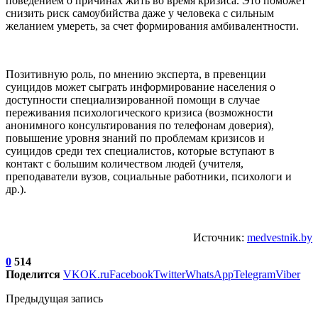
поведением о причинах жить во время кризиса. Это поможет
снизить риск самоубийства даже у человека с сильным
желанием умереть, за счет формирования амбивалентности.
Позитивную роль, по мнению эксперта, в превенции
суицидов может сыграть информирование населения о
доступности специализированной помощи в случае
переживания психологического кризиса (возможности
анонимного консультирования по телефонам доверия),
повышение уровня знаний по проблемам кризисов и
суицидов среди тех специалистов, которые вступают в
контакт с большим количеством людей (учителя,
преподаватели вузов, социальные работники, психологи и
др.).
Источник:
medvestnik.by
0
514
Поделится
VK
OK.ru
Facebook
Twitter
WhatsApp
Telegram
Viber
Предыдущая запись