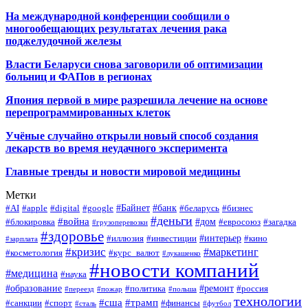
На международной конференции сообщили о
многообещающих результатах лечения рака
поджелудочной железы
Власти Беларуси снова заговорили об оптимизации
больниц и ФАПов в регионах
Япония первой в мире разрешила лечение на основе
перепрограммированных клеток
Учёные случайно открыли новый способ создания
лекарств во время неудачного эксперимента
Главные тренды и новости мировой медицины
Метки
#Байнет
#банк
#AI
#apple
#digital
#google
#беларусь
#бизнес
#деньги
#война
#дом
#блокировка
#евросоюз
#загадка
#грузоперевозки
#здоровье
#интерьер
#иллюзия
#инвестиции
#кино
#зарплата
#кризис
#маркетинг
#косметология
#курс_валют
#лукашенко
#новости компаний
#медицина
#наука
#образование
#ремонт
#политика
#россия
#переезд
#пожар
#польша
технологии
#сша
#трамп
#санкции
#спорт
#финансы
#сталь
#футбол