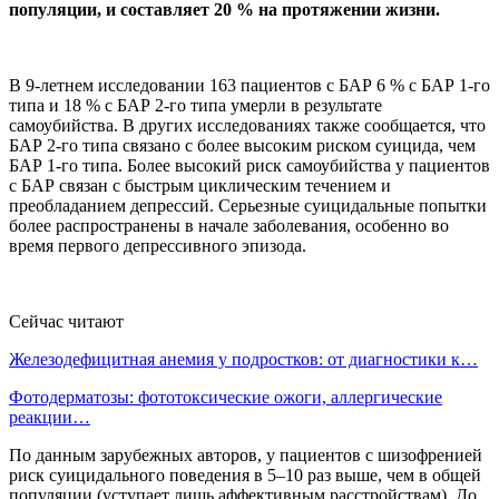
популяции, и составляет 20 % на протяжении жизни.
В 9-летнем исследовании 163 пациентов с БАР 6 % с БАР 1-го
типа и 18 % с БАР 2-го типа умерли в результате
самоубийства. В других исследованиях также сообщается, что
БАР 2-го типа связано с более высоким риском суицида, чем
БАР 1-го типа. Более высокий риск самоубийства у пациентов
с БАР связан с быстрым циклическим течением и
преобладанием депрессий. Серьезные суицидальные попытки
более распространены в начале заболевания, особенно во
время первого депрессивного эпизода.
Сейчас читают
Железодефицитная анемия у подростков: от диагностики к…
Фотодерматозы: фототоксические ожоги, аллергические
реакции…
По данным зарубежных авторов, у пациентов с шизофренией
риск суицидального поведения в 5–10 раз выше, чем в общей
популяции (уступает лишь аффективным расстройствам). До