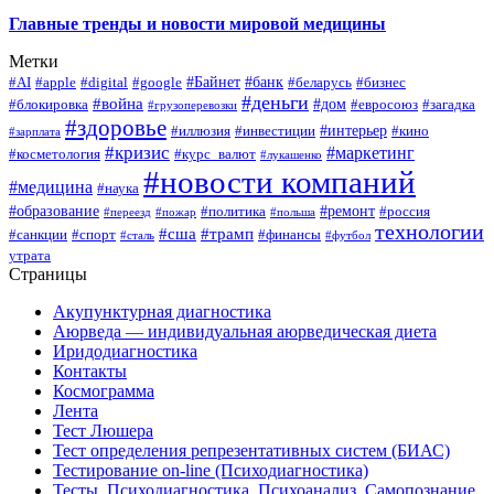
Главные тренды и новости мировой медицины
Метки
#Байнет
#банк
#AI
#apple
#digital
#google
#беларусь
#бизнес
#деньги
#война
#дом
#блокировка
#евросоюз
#загадка
#грузоперевозки
#здоровье
#интерьер
#иллюзия
#инвестиции
#кино
#зарплата
#кризис
#маркетинг
#косметология
#курс_валют
#лукашенко
#новости компаний
#медицина
#наука
#образование
#ремонт
#политика
#россия
#переезд
#пожар
#польша
технологии
#сша
#трамп
#санкции
#спорт
#финансы
#сталь
#футбол
утрата
Страницы
Акупунктурная диагностика
Аюрведа — индивидуальная аюрведическая диета
Иридодиагностика
Контакты
Космограмма
Лента
Тест Люшера
Тест определения репрезентативных систем (БИАС)
Тестирование on-line (Психодиагностика)
Тесты, Психодиагностика, Психоанализ, Самопознание,