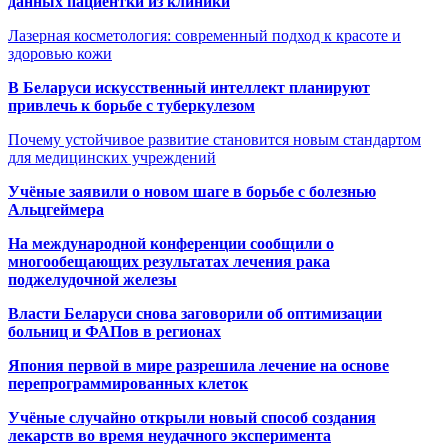
данных пациентки из клиники
Лазерная косметология: современный подход к красоте и
здоровью кожи
В Беларуси искусственный интеллект планируют
привлечь к борьбе с туберкулезом
Почему устойчивое развитие становится новым стандартом
для медицинских учреждений
Учёные заявили о новом шаге в борьбе с болезнью
Альцгеймера
На международной конференции сообщили о
многообещающих результатах лечения рака
поджелудочной железы
Власти Беларуси снова заговорили об оптимизации
больниц и ФАПов в регионах
Япония первой в мире разрешила лечение на основе
перепрограммированных клеток
Учёные случайно открыли новый способ создания
лекарств во время неудачного эксперимента