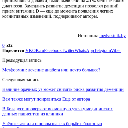
принимавшей добавки, было выявлено на 40 % меньше таких
диагнозов. Замедлить развитие деменции позволял ранний
прием витамина D — еще до момента появления легких
когнитивных изменений, подчеркивают авторы.
Источник:
medvestnik.by
0
532
Поделится
VK
OK.ru
Facebook
Twitter
WhatsApp
Telegram
Viber
Предыдущая запись
Метформин: лечение диабета или нечто большее?
Следующая запись
Наличие брачных уз может снизить риска развития деменции
Вам также могут понравиться
Еще от автора
В Беларуси проверяют возможную утечку медицинских
данных пациентки из клиники
Учёные заявили о новом шаге в борьбе с болезнью