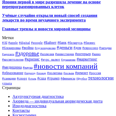
Япония первой в мире разрешила лечение на основе
перепрограммированных клеток
Учёные случайно открыли новый способ создания
лекарств во время неудачного эксперимента
Главные тренды и новости мировой медицины
Метки
#Байнет
#банк
#AI
#apple
#digital
#google
#беларусь
#бизнес
#деньги
#война
#дом
#блокировка
#евросоюз
#загадка
#грузоперевозки
#здоровье
#интерьер
#иллюзия
#инвестиции
#кино
#зарплата
#кризис
#маркетинг
#косметология
#курс_валют
#лукашенко
#новости компаний
#медицина
#наука
#образование
#ремонт
#политика
#россия
#переезд
#пожар
#польша
технологии
#сша
#трамп
#санкции
#спорт
#финансы
#сталь
#футбол
утрата
Страницы
Акупунктурная диагностика
Аюрведа — индивидуальная аюрведическая диета
Иридодиагностика
Контакты
Космограмма