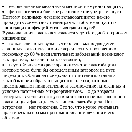
несовершенные механизмы местной иммунной защиты;
физиологически близкое расположение уретры и ануса.
Поэтому, например, лечение вульвовагинитов важно
проводить совместно с педиатрами, чтобы не допустить
восходящих инфекций мочевыводящих путей.
Вульвовагиниты часто встречаются у детей с дисбактериозом
кишечника;
тонкая слизистая вульвы, что очень важно для детей,
склонных к атопическим и аллергическим проявлениям,
поскольку до 80 % воспалительных заболеваний возникают,
как правило, на фоне таких состояний;
неустойчивая микрофлора и отсутствие лактобацилл,
которые тоже были бы определенным затвором на пути
инфекций. Обитая на поверхности эпителия влагалища,
лактобактерии образуют защитные пленки, которые
предотвращают прикрепление и размножение патогенных и
условно-патогенных микроорганизмов. Но до возраста
пубертата в условиях отсутствия эстрогенной насыщенности
влагалищная флора девочек лишена лактобацилл. Нет
эстрогена — нет гликогена. Это то, что нужно учитывать
практическим врачам при планировании лечения и его
объемов.