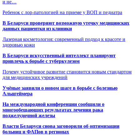
и не…
Ребенок с лор-патологией на приеме у ВОП и педиатра
В Беларуси проверяют возможную утечку медицинских
данных пациентки из клиники
Лазерная косметология: современный подход к красоте и
здоровью кожи
В Беларуси искусственный интеллект планируют
привлечь к борьбе с туберкулезом
Почему устойчивое развитие становится новым стандартом
для медицинских учреждений
Учёные заявили о новом шаге в борьбе с болезнью
Альцгеймера
На международной конференции сообщили о
многообещающих результатах лечения рака
поджелудочной железы
Власти Беларуси снова заговорили об оптимизации
больниц и ФАПов в регионах