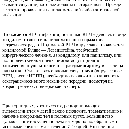
бывают ситуации, которые должны настораживать. Прежде
всего это проявления папилломатозной либо контагиозной
инфекции.
Что касается ВПЧ-инфекции, истинные ВПЧ у девочек в виде
кондиломатозного и папилломатозного поражения
встречаются редко. Под маской ВПЧ вирус чаще проявляется
кондиломой Бушке — Левенштейна, требующей
хирургического лечения. За кондилому, или папиллому, или
полип девственной плевы иногда могут принять
злокачественную патологию — рабдомиосаркому влагалища
или матки. Сталкиваясь с такими ситуациями (вирус герпеса,
ВПЧ, другие ИППП), необходимо исключить возможность
секстрансмиссивного механизма передачи, несмотря на
возраст ребенка, подчеркивает эксперт.
При торпидных, хронических, рецидивирующих
вульвовагинитах у детей важно исключить травматизацию и
наличие инородных тел в половых путях. Большинство
вульвовагинитов успешно лечатся хорошо подобранными
местными средствами в течение 7–10 дней. Но если они