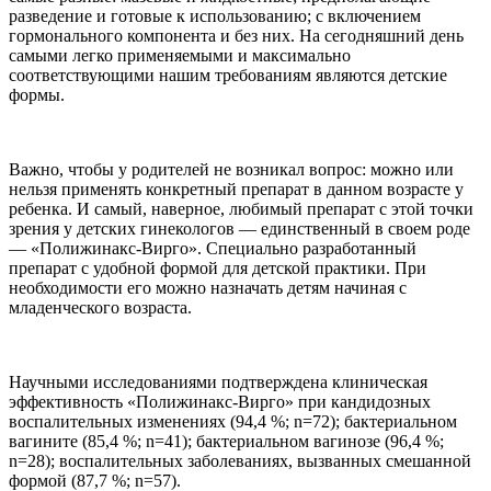
разведение и готовые к использованию; с включением
гормонального компонента и без них. На сегодняшний день
самыми легко применяемыми и максимально
соответствующими нашим требованиям являются детские
формы.
Важно, чтобы у родителей не возникал вопрос: можно или
нельзя применять конкретный препарат в данном возрасте у
ребенка. И самый, наверное, любимый препарат с этой точки
зрения у детских гинекологов — единственный в своем роде
— «Полижинакс-Вирго». Специально разработанный
препарат с удобной формой для детской практики. При
необходимости его можно назначать детям начиная с
младенческого возраста.
Научными исследованиями подтверждена клиническая
эффективность «Полижинакс-Вирго» при кандидозных
воспалительных изменениях (94,4 %; n=72); бактериальном
вагините (85,4 %; n=41); бактериальном вагинозе (96,4 %;
n=28); воспалительных заболеваниях, вызванных смешанной
формой (87,7 %; n=57).