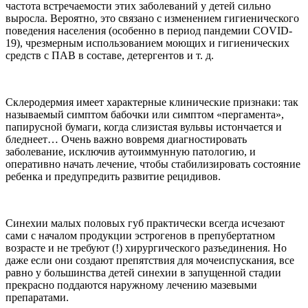
частота встречаемости этих заболеваний у детей сильно
выросла. Вероятно, это связано с изменением гигиенического
поведения населения (особенно в период пандемии COVID-
19), чрезмерным использованием моющих и гигиенических
средств с ПАВ в составе, детергентов и т. д.
Склеродермия имеет характерные клинические признаки: так
называемый симптом бабочки или симптом «пергамента»,
папирусной бумаги, когда слизистая вульвы истончается и
бледнеет… Очень важно вовремя диагностировать
заболевание, исключив аутоиммунную патологию, и
оперативно начать лечение, чтобы стабилизировать состояние
ребенка и предупредить развитие рецидивов.
Синехии малых половых губ практически всегда исчезают
сами с началом продукции эстрогенов в препубертатном
возрасте и не требуют (!) хирургического разъединения. Но
даже если они создают препятствия для мочеиспускания, все
равно у большинства детей синехии в запущенной стадии
прекрасно поддаются наружному лечению мазевыми
препаратами.