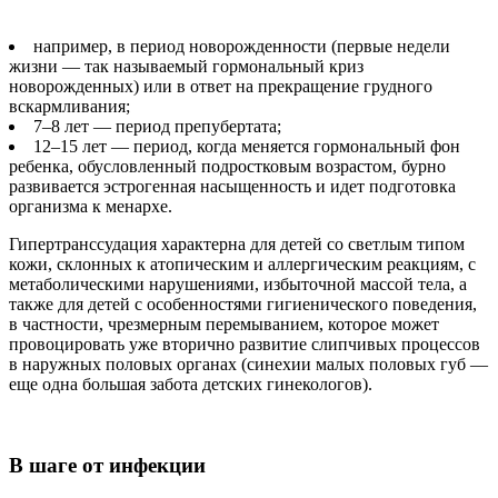
например, в период новорожденности (первые недели
жизни — так называемый гормональный криз
новорожденных) или в ответ на прекращение грудного
вскармливания;
7–8 лет — период препубертата;
12–15 лет — период, когда меняется гормональный фон
ребенка, обусловленный подростковым возрастом, бурно
развивается эстрогенная насыщенность и идет подготовка
организма к менархе.
Гипертранссудация характерна для детей со светлым типом
кожи, склонных к атопическим и аллергическим реакциям, с
метаболическими нарушениями, избыточной массой тела, а
также для детей с особенностями гигиенического поведения,
в частности, чрезмерным перемыванием, которое может
провоцировать уже вторично развитие слипчивых процессов
в наружных половых органах (синехии малых половых губ —
еще одна большая забота детских гинекологов).
В шаге от инфекции