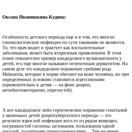
Оксана Иванишкина-Кудина:
Особенность детского периода еще и в том, что многие
гинекологические инфекции по сути таковыми не являются.
То, что врач видит и трактует как воспалительные
заболевания, может быть вторичным проявлением. В этом
плане показателен пример кандидозного вульвовагинита у
детей, его еще многие называют пеленочным дерматитом. На
самом деле это кандидозное поражение грибами рода
Malassezia, которые в норме обитают на коже человека, но при
определенных условиях становятся агрессивными
(применительно к детям — на фоне диареи,
антибиотикотерапии, опрелостей).
А вот кандидозное либо герпетическое поражение гениталий
у маленьких детей допрепубертатного периода — это
результат взрослой инфекции кого-то из рядом живущих,
погрешностей гигиены, целования, пользования одной
посудой, туалетными принадлежностями… Тем не менее