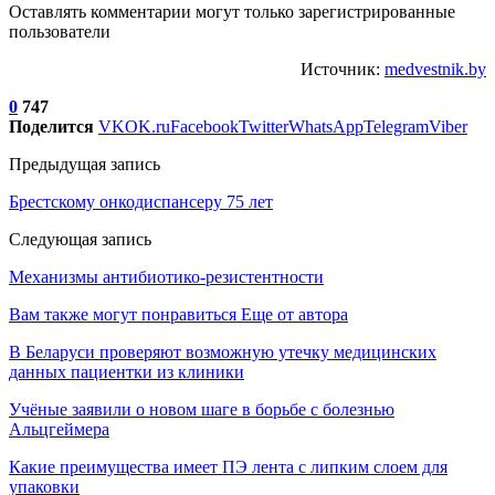
Оставлять комментарии могут только зарегистрированные
пользователи
Источник:
medvestnik.by
0
747
Поделится
VK
OK.ru
Facebook
Twitter
WhatsApp
Telegram
Viber
Предыдущая запись
Брестскому онкодиспансеру 75 лет
Следующая запись
Механизмы антибиотико-резистентности
Вам также могут понравиться
Еще от автора
В Беларуси проверяют возможную утечку медицинских
данных пациентки из клиники
Учёные заявили о новом шаге в борьбе с болезнью
Альцгеймера
Какие преимущества имеет ПЭ лента с липким слоем для
упаковки