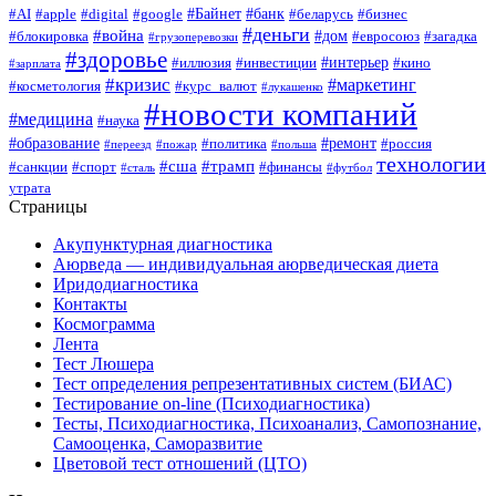
#Байнет
#банк
#AI
#apple
#digital
#google
#беларусь
#бизнес
#деньги
#война
#дом
#блокировка
#евросоюз
#загадка
#грузоперевозки
#здоровье
#интерьер
#иллюзия
#инвестиции
#кино
#зарплата
#кризис
#маркетинг
#косметология
#курс_валют
#лукашенко
#новости компаний
#медицина
#наука
#образование
#ремонт
#политика
#россия
#переезд
#пожар
#польша
технологии
#сша
#трамп
#санкции
#спорт
#финансы
#сталь
#футбол
утрата
Страницы
Акупунктурная диагностика
Аюрведа — индивидуальная аюрведическая диета
Иридодиагностика
Контакты
Космограмма
Лента
Тест Люшера
Тест определения репрезентативных систем (БИАС)
Тестирование on-line (Психодиагностика)
Тесты, Психодиагностика, Психоанализ, Самопознание,
Самооценка, Саморазвитие
Цветовой тест отношений (ЦТО)