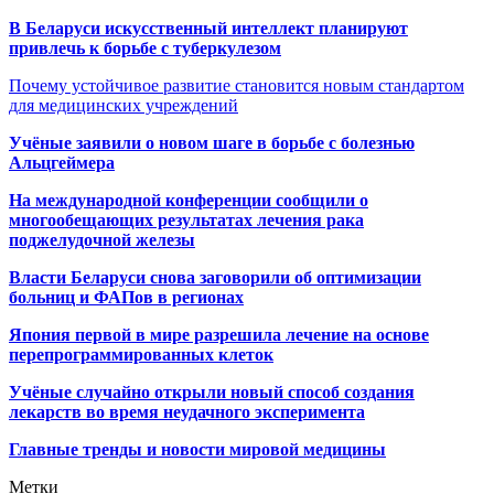
В Беларуси искусственный интеллект планируют
привлечь к борьбе с туберкулезом
Почему устойчивое развитие становится новым стандартом
для медицинских учреждений
Учёные заявили о новом шаге в борьбе с болезнью
Альцгеймера
На международной конференции сообщили о
многообещающих результатах лечения рака
поджелудочной железы
Власти Беларуси снова заговорили об оптимизации
больниц и ФАПов в регионах
Япония первой в мире разрешила лечение на основе
перепрограммированных клеток
Учёные случайно открыли новый способ создания
лекарств во время неудачного эксперимента
Главные тренды и новости мировой медицины
Метки