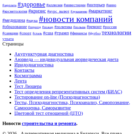
#здоровье
#интерьер
#иллюзия
#инвестиции
#кино
#зарплата
#кризис
#маркетинг
#косметология
#курс_валют
#лукашенко
#новости компаний
#медицина
#наука
#образование
#ремонт
#политика
#россия
#переезд
#пожар
#польша
технологии
#сша
#трамп
#санкции
#спорт
#финансы
#сталь
#футбол
утрата
Страницы
Акупунктурная диагностика
Аюрведа — индивидуальная аюрведическая диета
Иридодиагностика
Контакты
Космограмма
Лента
Тест Люшера
Тест определения репрезентативных систем (БИАС)
Тестирование on-line (Психодиагностика)
Тесты, Психодиагностика, Психоанализ, Самопознание,
Самооценка, Саморазвитие
Цветовой тест отношений (ЦТО)
Новости
строительства и ремонта
.
© 2026 - Альтернативная медицина в Беларуси. Все права