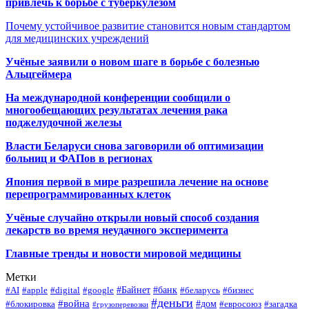
привлечь к борьбе с туберкулезом
Почему устойчивое развитие становится новым стандартом
для медицинских учреждений
Учёные заявили о новом шаге в борьбе с болезнью
Альцгеймера
На международной конференции сообщили о
многообещающих результатах лечения рака
поджелудочной железы
Власти Беларуси снова заговорили об оптимизации
больниц и ФАПов в регионах
Япония первой в мире разрешила лечение на основе
перепрограммированных клеток
Учёные случайно открыли новый способ создания
лекарств во время неудачного эксперимента
Главные тренды и новости мировой медицины
Метки
#Байнет
#банк
#AI
#apple
#digital
#google
#беларусь
#бизнес
#деньги
#война
#дом
#блокировка
#евросоюз
#загадка
#грузоперевозки