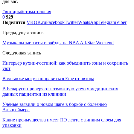
для вас.
#виниры
#стоматология
0
929
Поделится
VK
OK.ru
Facebook
Twitter
WhatsApp
Telegram
Viber
Предыдущая запись
Музыкальные хиты и звёзды на NBA All‑Star Weekend
Следующая запись
Интерьер кухни-гостиной: как объединить зоны и сохранить
уют
Вам также могут понравиться
Еще от автора
В Беларуси проверяют возможную утечку медицинских
данных пациентки из клиники
Учёные заявили о новом шаге в борьбе с болезнью
Альцгеймера
Какие преимущества имеет ПЭ лента с липким слоем для
упаковки