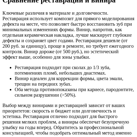
Сравнение реставрации и винира
Ключевые различия в материале и долговечности.
Реставрация использует композит для прямого моделирования
дефекта на месте, что позволяет быстро восстановить зуб при
минимальных изменениях формы. Винир, напротив, как
отдельная керамическая накладка, лучше маскирует глубокие
дефекты и сохраняет цвет годами. Реставрация дешевле (от
200 руб. за единицу), проще в ремонте, но требует ежегодного
контроля. Винир дороже (от 500 руб.), но эстетический
эффект выше, особенно для зоны улыбки.
Реставрация подходит при сколах до 1/3 зуба,
потемнениях пломб, небольших диастемах.
Винир идеален для коррекции формы, цвета эмали,
трещин на передних зубах.
Оба метода противопоказаны при кариесе, пародонтите,
сильном разрушении (>50%).
Выбор между винирами и реставрацией зависит от ваших
приоритетов: скорость и бюджет или долговечность и
эстетика. Реставрация отлично подходит для быстрого
решения мелких проблем, а виниры обеспечат безупречную
улыбку на годы вперед. Обратитесь за профессиональной
консультацией, чтобы подобрать оптимальный метод именно