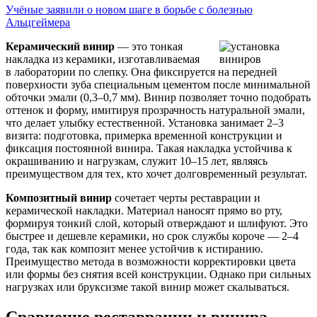
Учёные заявили о новом шаге в борьбе с болезнью
Альцгеймера
Керамический винир
— это тонкая
накладка из керамики, изготавливаемая
в лаборатории по слепку. Она фиксируется на передней
поверхности зуба специальным цементом после минимальной
обточки эмали (0,3–0,7 мм). Винир позволяет точно подобрать
оттенок и форму, имитируя прозрачность натуральной эмали,
что делает улыбку естественной. Установка занимает 2–3
визита: подготовка, примерка временной конструкции и
фиксация постоянной винира. Такая накладка устойчива к
окрашиванию и нагрузкам, служит 10–15 лет, являясь
преимуществом для тех, кто хочет долговременный результат.
Композитный винир
сочетает черты реставрации и
керамической накладки. Материал наносят прямо во рту,
формируя тонкий слой, который отверждают и шлифуют. Это
быстрее и дешевле керамики, но срок службы короче — 2–4
года, так как композит менее устойчив к истиранию.
Преимущество метода в возможности корректировки цвета
или формы без снятия всей конструкции. Однако при сильных
нагрузках или бруксизме такой винир может скалываться.