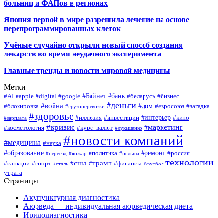
больниц и ФАПов в регионах
Япония первой в мире разрешила лечение на основе
перепрограммированных клеток
Учёные случайно открыли новый способ создания
лекарств во время неудачного эксперимента
Главные тренды и новости мировой медицины
Метки
#Байнет
#банк
#AI
#apple
#digital
#google
#беларусь
#бизнес
#деньги
#война
#дом
#блокировка
#евросоюз
#загадка
#грузоперевозки
#здоровье
#интерьер
#иллюзия
#инвестиции
#кино
#зарплата
#кризис
#маркетинг
#косметология
#курс_валют
#лукашенко
#новости компаний
#медицина
#наука
#образование
#ремонт
#политика
#россия
#переезд
#пожар
#польша
технологии
#сша
#трамп
#санкции
#спорт
#финансы
#сталь
#футбол
утрата
Страницы
Акупунктурная диагностика
Аюрведа — индивидуальная аюрведическая диета
Иридодиагностика