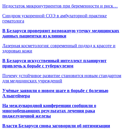
Недостаток микронутриентов при беременности и риск…
Синдром ускоренной СОЭ в амбулаторной практике
гематолога
В Беларуси проверяют возможную утечку медицинских
данных пациентки из клиники
Лазерная косметология: современный подход к красоте и
здоровью кожи
В Беларуси искусственный интеллект планируют
привлечь к борьбе с туберкулезом
Почему устойчивое развитие становится новым стандартом
для медицинских учреждений
Учёные заявили о новом шаге в борьбе с болезнью
Альцгеймера
На международной конференции сообщили о
многообещающих результатах лечения рака
поджелудочной железы
Власти Беларуси снова заговорили об оптимизации