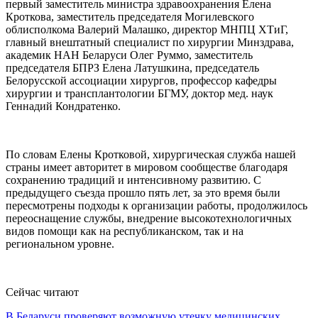
первый заместитель министра здравоохранения Елена
Кроткова, заместитель председателя Могилевского
облисполкома Валерий Малашко, директор МНПЦ ХТиГ,
главный внештатный специалист по хирургии Минздрава,
академик НАН Беларуси Олег Руммо, заместитель
председателя БПРЗ Елена Латушкина, председатель
Белорусской ассоциации хирургов, профессор кафедры
хирургии и трансплантологии БГМУ, доктор мед. наук
Геннадий Кондратенко.
По словам Елены Кротковой, хирургическая служба нашей
страны имеет авторитет в мировом сообществе благодаря
сохранению традиций и интенсивному развитию. С
предыдущего съезда прошло пять лет, за это время были
пересмотрены подходы к организации работы, продолжилось
переоснащение службы, внедрение высокотехнологичных
видов помощи как на республиканском, так и на
региональном уровне.
Сейчас читают
В Беларуси проверяют возможную утечку медицинских