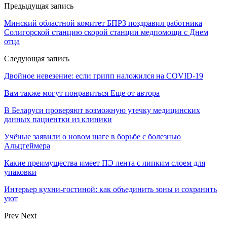
Предыдущая запись
Минский областной комитет БПРЗ поздравил работника
Солигорской станцию скорой станции медпомощи с Днем
отца
Следующая запись
Двойное невезение: если грипп наложился на COVID-19
Вам также могут понравиться
Еще от автора
В Беларуси проверяют возможную утечку медицинских
данных пациентки из клиники
Учёные заявили о новом шаге в борьбе с болезнью
Альцгеймера
Какие преимущества имеет ПЭ лента с липким слоем для
упаковки
Интерьер кухни-гостиной: как объединить зоны и сохранить
уют
Prev
Next