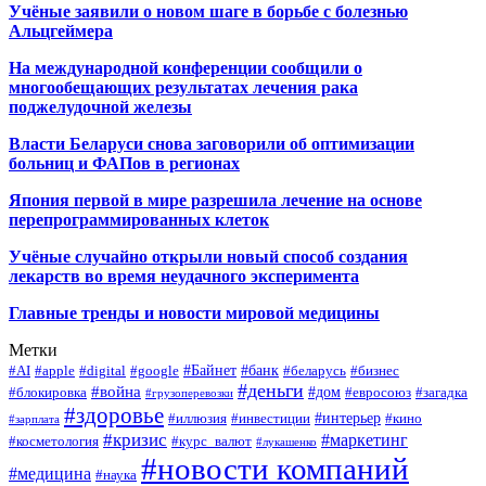
Учёные заявили о новом шаге в борьбе с болезнью
Альцгеймера
На международной конференции сообщили о
многообещающих результатах лечения рака
поджелудочной железы
Власти Беларуси снова заговорили об оптимизации
больниц и ФАПов в регионах
Япония первой в мире разрешила лечение на основе
перепрограммированных клеток
Учёные случайно открыли новый способ создания
лекарств во время неудачного эксперимента
Главные тренды и новости мировой медицины
Метки
#Байнет
#банк
#AI
#apple
#digital
#google
#беларусь
#бизнес
#деньги
#война
#дом
#блокировка
#евросоюз
#загадка
#грузоперевозки
#здоровье
#интерьер
#иллюзия
#инвестиции
#кино
#зарплата
#кризис
#маркетинг
#косметология
#курс_валют
#лукашенко
#новости компаний
#медицина
#наука