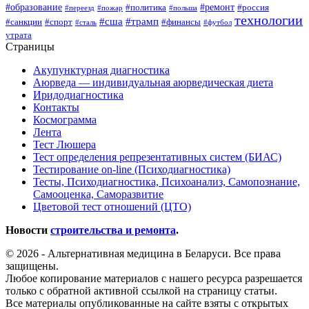
#образование
#ремонт
#политика
#россия
#переезд
#пожар
#польша
технологии
#сша
#трамп
#санкции
#спорт
#финансы
#сталь
#футбол
утрата
Страницы
Акупунктурная диагностика
Аюрведа — индивидуальная аюрведическая диета
Иридодиагностика
Контакты
Космограмма
Лента
Тест Люшера
Тест определения репрезентативных систем (БИАС)
Тестирование on-line (Психодиагностика)
Тесты, Психодиагностика, Психоанализ, Самопознание,
Самооценка, Саморазвитие
Цветовой тест отношений (ЦТО)
Новости
строительства и ремонта
.
© 2026 - Альтернативная медицина в Беларуси. Все права
защищены.
Любое копирование материалов с нашего ресурса разрешается
только с обратной активной ссылкой на страницу статьи.
Все материалы опубликованные на сайте взяты с открытых