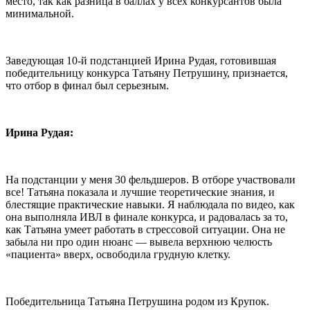
место, так как разница в баллах у всех конкурсантов была
минимальной.
Заведующая 10-й подстанцией Ирина Рудая, готовившая
победительницу конкурса Татьяну Петрушину, признается,
что отбор в финал был серьезным.
Ирина Рудая:
На подстанции у меня 30 фельдшеров. В отборе участвовали
все! Татьяна показала и лучшие теоретические знания, и
блестящие практические навыки. Я наблюдала по видео, как
она выполняла ИВЛ в финале конкурса, и радовалась за то,
как Татьяна умеет работать в стрессовой ситуации. Она не
забыла ни про один нюанс — вывела верхнюю челюсть
«пациента» вверх, освободила грудную клетку.
Победительница Татьяна Петрушина родом из Крупок.