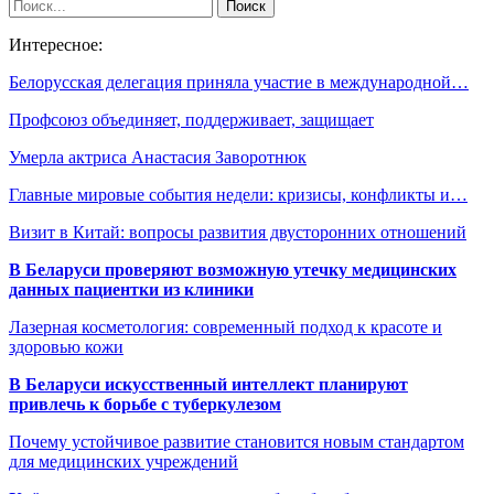
Интересное:
Белорусская делегация приняла участие в международной…
Профсоюз объединяет, поддерживает, защищает
Умерла актриса Анастасия Заворотнюк
Главные мировые события недели: кризисы, конфликты и…
Визит в Китай: вопросы развития двусторонних отношений
В Беларуси проверяют возможную утечку медицинских
данных пациентки из клиники
Лазерная косметология: современный подход к красоте и
здоровью кожи
В Беларуси искусственный интеллект планируют
привлечь к борьбе с туберкулезом
Почему устойчивое развитие становится новым стандартом
для медицинских учреждений