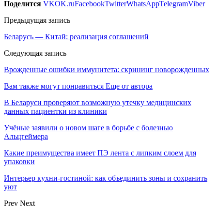
Поделится
VK
OK.ru
Facebook
Twitter
WhatsApp
Telegram
Viber
Предыдущая запись
Беларусь — Китай: реализация соглашений
Следующая запись
Врожденные ошибки иммунитета: скрининг новорожденных
Вам также могут понравиться
Еще от автора
В Беларуси проверяют возможную утечку медицинских
данных пациентки из клиники
Учёные заявили о новом шаге в борьбе с болезнью
Альцгеймера
Какие преимущества имеет ПЭ лента с липким слоем для
упаковки
Интерьер кухни-гостиной: как объединить зоны и сохранить
уют
Prev
Next