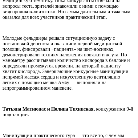
медицинскую тематику. Пока конкурсанты отвечали на
вопросы теста, зрителей знакомили с ними с помощью
видеороликов-«визиток». Но самым длительным и тяжелым
оказался для всех участников практический этап.
Молодые фельдшеры решали ситуационную задачу с
постановкой диагноза и оказанием первой медицинской
помощи, фиксировали «пациента» на щит-носилках,
демонстрировали технику наложения повязки и жгута. По
манометру рассчитывали количество кислорода в баллоне и
определяли промежуток времени, на который пациенту
хватит кислорода. Завершающие конкурсные манипуляции —
непрямой массаж сердца и искусственную вентиляцию
легких с помощью мешка Амбу — выполняли на
запрограммированном манекене.
Татьяна Матиюнас и Полина Тихинская
, конкурсантки 9-й
подстанции:
Манипуляции практического тура — это все то, с чем мы