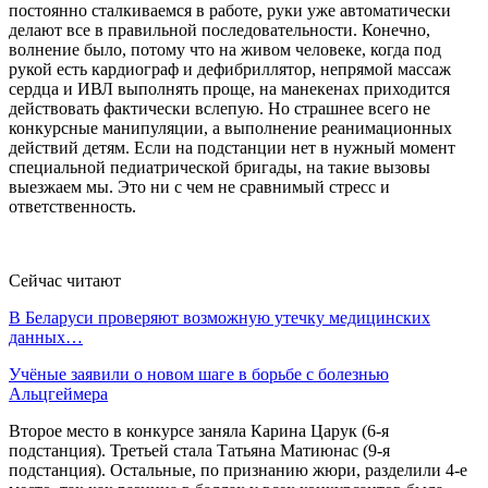
постоянно сталкиваемся в работе, руки уже автоматически
делают все в правильной последовательности. Конечно,
волнение было, потому что на живом человеке, когда под
рукой есть кардиограф и дефибриллятор, непрямой массаж
сердца и ИВЛ выполнять проще, на манекенах приходится
действовать фактически вслепую. Но страшнее всего не
конкурсные манипуляции, а выполнение реанимационных
действий детям. Если на подстанции нет в нужный момент
специальной педиатрической бригады, на такие вызовы
выезжаем мы. Это ни с чем не сравнимый стресс и
ответственность.
Сейчас читают
В Беларуси проверяют возможную утечку медицинских
данных…
Учёные заявили о новом шаге в борьбе с болезнью
Альцгеймера
Второе место в конкурсе заняла Карина Царук (6-я
подстанция). Третьей стала Татьяна Матиюнас (9-я
подстанция). Остальные, по признанию жюри, разделили 4-е