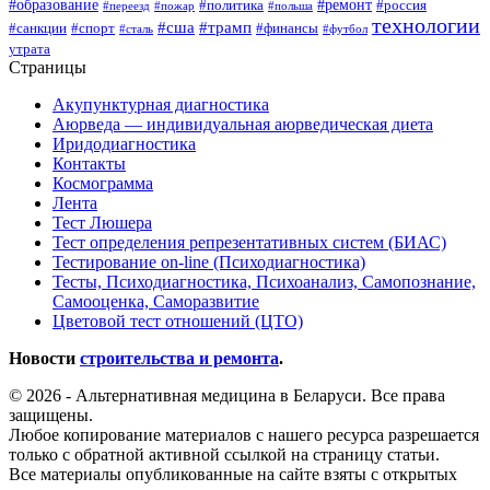
#образование
#ремонт
#политика
#россия
#переезд
#пожар
#польша
технологии
#сша
#трамп
#санкции
#спорт
#финансы
#сталь
#футбол
утрата
Страницы
Акупунктурная диагностика
Аюрведа — индивидуальная аюрведическая диета
Иридодиагностика
Контакты
Космограмма
Лента
Тест Люшера
Тест определения репрезентативных систем (БИАС)
Тестирование on-line (Психодиагностика)
Тесты, Психодиагностика, Психоанализ, Самопознание,
Самооценка, Саморазвитие
Цветовой тест отношений (ЦТО)
Новости
строительства и ремонта
.
© 2026 - Альтернативная медицина в Беларуси. Все права
защищены.
Любое копирование материалов с нашего ресурса разрешается
только с обратной активной ссылкой на страницу статьи.
Все материалы опубликованные на сайте взяты с открытых