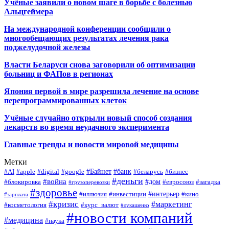
Учёные заявили о новом шаге в борьбе с болезнью
Альцгеймера
На международной конференции сообщили о
многообещающих результатах лечения рака
поджелудочной железы
Власти Беларуси снова заговорили об оптимизации
больниц и ФАПов в регионах
Япония первой в мире разрешила лечение на основе
перепрограммированных клеток
Учёные случайно открыли новый способ создания
лекарств во время неудачного эксперимента
Главные тренды и новости мировой медицины
Метки
#Байнет
#банк
#AI
#apple
#digital
#google
#беларусь
#бизнес
#деньги
#война
#дом
#блокировка
#евросоюз
#загадка
#грузоперевозки
#здоровье
#интерьер
#иллюзия
#инвестиции
#кино
#зарплата
#кризис
#маркетинг
#косметология
#курс_валют
#лукашенко
#новости компаний
#медицина
#наука