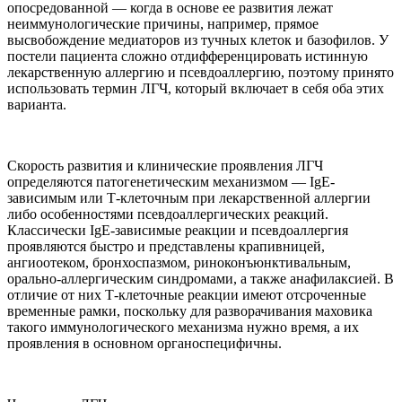
опосредованной — когда в основе ее развития лежат
неиммунологические причины, например, прямое
высвобождение медиаторов из тучных клеток и базофилов. У
постели пациента сложно отдифференцировать истинную
лекарственную аллергию и псевдоаллергию, поэтому принято
использовать термин ЛГЧ, который включает в себя оба этих
варианта.
Скорость развития и клинические проявления ЛГЧ
определяются патогенетическим механизмом — IgE-
зависимым или Т-клеточным при лекарственной аллергии
либо особенностями псевдоаллергических реакций.
Классически IgE-зависимые реакции и псевдоаллергия
проявляются быстро и представлены крапивницей,
ангиоотеком, бронхоспазмом, риноконъюнктивальным,
орально-аллергическим синдромами, а также анафилаксией. В
отличие от них Т-клеточные реакции имеют отсроченные
временные рамки, поскольку для разворачивания маховика
такого иммунологического механизма нужно время, а их
проявления в основном органоспецифичны.