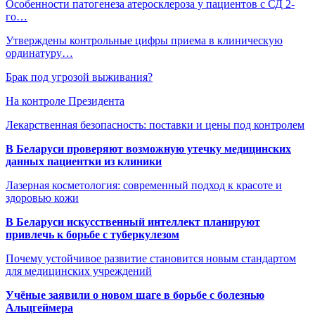
Особенности патогенеза атеросклероза у пациентов с СД 2-
го…
Утверждены контрольные цифры приема в клиническую
ординатуру…
Брак под угрозой выживания?
На контроле Президента
Лекарственная безопасность: поставки и цены под контролем
В Беларуси проверяют возможную утечку медицинских
данных пациентки из клиники
Лазерная косметология: современный подход к красоте и
здоровью кожи
В Беларуси искусственный интеллект планируют
привлечь к борьбе с туберкулезом
Почему устойчивое развитие становится новым стандартом
для медицинских учреждений
Учёные заявили о новом шаге в борьбе с болезнью
Альцгеймера