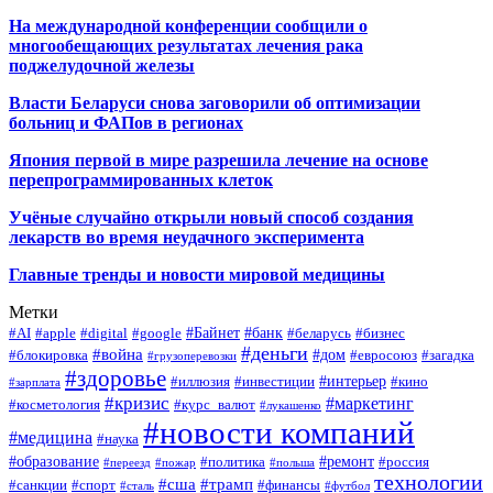
На международной конференции сообщили о
многообещающих результатах лечения рака
поджелудочной железы
Власти Беларуси снова заговорили об оптимизации
больниц и ФАПов в регионах
Япония первой в мире разрешила лечение на основе
перепрограммированных клеток
Учёные случайно открыли новый способ создания
лекарств во время неудачного эксперимента
Главные тренды и новости мировой медицины
Метки
#Байнет
#банк
#AI
#apple
#digital
#google
#беларусь
#бизнес
#деньги
#война
#дом
#блокировка
#евросоюз
#загадка
#грузоперевозки
#здоровье
#интерьер
#иллюзия
#инвестиции
#кино
#зарплата
#кризис
#маркетинг
#косметология
#курс_валют
#лукашенко
#новости компаний
#медицина
#наука
#образование
#ремонт
#политика
#россия
#переезд
#пожар
#польша
технологии
#сша
#трамп
#санкции
#спорт
#финансы
#сталь
#футбол