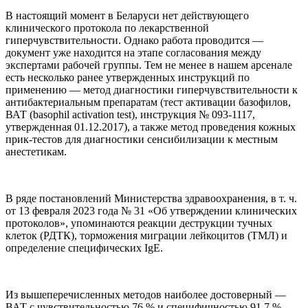
В настоящий момент в Беларуси нет действующего
клинического протокола по лекарственной
гиперчувствительности. Однако работа проводится —
документ уже находится на этапе согласования между
экспертами рабочей группы. Тем не менее в нашем арсенале
есть несколько ранее утвержденных инструкций по
применению — метод диагностики гиперчувствительности к
антибактериальным препаратам (тест активации базофилов,
ВАТ (basophil activation test), инструкция № 093-1117,
утвержденная 01.12.2017), а также метод проведения кожных
прик-тестов для диагностики сенсибилизации к местным
анестетикам.
В ряде постановлений Министерства здравоохранения, в т. ч.
от 13 февраля 2023 года № 31 «Об утверждении клинических
протоколов», упоминаются реакции деструкции тучных
клеток (РДТК), торможения миграции лейкоцитов (ТМЛ) и
определение специфических IgE.
Из вышеперечисленных методов наиболее достоверный —
ВАТ с чувствительностью 76 % и специфичностью 91,7 %.