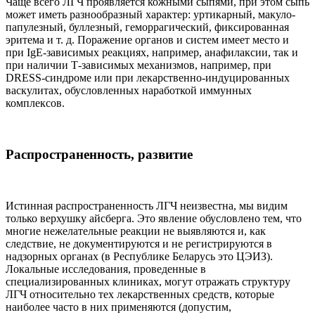
Чаще всего ЛГЧ проявляется кожными сыпями, при этом сыпь
может иметь разнообразный характер: уртикарный, макуло-
папулезный, буллезный, геморрагический, фиксированная
эритема и т. д. Поражение органов и систем имеет место и
при IgE-зависимых реакциях, например, анафилаксии, так и
при наличии Т-зависимых механизмов, например, при
DRESS-синдроме или при лекарственно-индуцированных
васкулитах, обусловленных наработкой иммунных
комплексов.
Распространенность, развитие
Истинная распространенность ЛГЧ неизвестна, мы видим
только верхушку айсберга. Это явление обусловлено тем, что
многие нежелательные реакции не выявляются и, как
следствие, не документируются и не регистрируются в
надзорных органах (в Республике Беларусь это ЦЭИЗ).
Локальные исследования, проведенные в
специализированных клиниках, могут отражать структуру
ЛГЧ относительно тех лекарственных средств, которые
наиболее часто в них применяются (допустим,