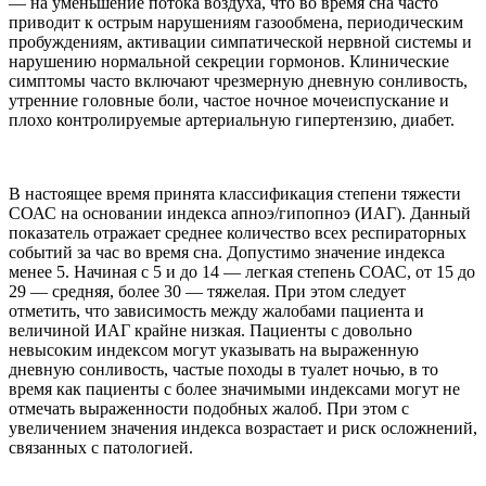
— на уменьшение потока воздуха, что во время сна часто
приводит к острым нарушениям газообмена, периодическим
пробуждениям, активации симпатической нервной системы и
нарушению нормальной секреции гормонов. Клинические
симптомы часто включают чрезмерную дневную сонливость,
утренние головные боли, частое ночное мочеиспускание и
плохо контролируемые артериальную гипертензию, диабет.
В настоящее время принята классификация степени тяжести
СОАС на основании индекса апноэ/гипопноэ (ИАГ). Данный
показатель отражает среднее количество всех респираторных
событий за час во время сна. Допустимо значение индекса
менее 5. Начиная с 5 и до 14 — легкая степень СОАС, от 15 до
29 — средняя, более 30 — тяжелая. При этом следует
отметить, что зависимость между жалобами пациента и
величиной ИАГ крайне низкая. Пациенты с довольно
невысоким индексом могут указывать на выраженную
дневную сонливость, частые походы в туалет ночью, в то
время как пациенты с более значимыми индексами могут не
отмечать выраженности подобных жалоб. При этом с
увеличением значения индекса возрастает и риск осложнений,
связанных с патологией.