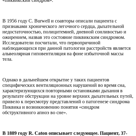
«пиквикский синдром».
В 1956 году C. Burwell и соавторы описали пациента с
признаками хронического легочного сердца, дыхательной
недостаточностью, полицитемией, дневной сонливостью и
ожирением, назвав это состояние пиквикским синдромом.
Исследователи посчитали, что первопричиной
наблюдающихся при данной патологии расстройств является
альвеолярная гиповентиляция на фоне избыточной массы
тела.
Однако в дальнейшем открытие у таких пациентов
специфических вентиляционных нарушений во время сна,
характеризующихся повторными остановками дыхания в
результате обструкции на уровне верхних дыхательных путей,
привело к пересмотру представлений о патогенезе синдрома
Пиквика и возникновению понятия «синдром
обструктивного апноэ во сне».
В 1889 году R. Caton описывает следующее. Пациент, 37-