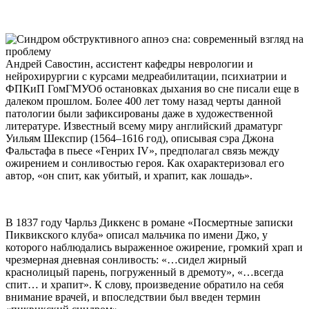
Андрей Савостин, ассистент кафедры неврологии и
нейрохирургии с курсами медреабилитации, психиатрии и
ФПКиП ГомГМУОб остановках дыхания во сне писали еще в
далеком прошлом. Более 400 лет тому назад черты данной
патологии были зафиксированы даже в художественной
литературе. Известный всему миру английский драматург
Уильям Шекспир (1564–1616 год), описывая сэра Джона
Фальстафа в пьесе «Генрих IV», предполагал связь между
ожирением и сонливостью героя. Как охарактеризовал его
автор, «он спит, как убитый, и храпит, как лошадь».
В 1837 году Чарльз Диккенс в романе «Посмертные записки
Пиквикского клуба» описал мальчика по имени Джо, у
которого наблюдались выраженное ожирение, громкий храп и
чрезмерная дневная сонливость: «…сидел жирный
краснолицый парень, погруженный в дремоту», «…всегда
спит… и храпит». К слову, произведение обратило на себя
внимание врачей, и впоследствии был введен термин