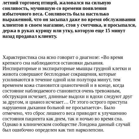
летний торговец птицей, жаловался на сильную
сонливость, мучившую со времени появления
избыточного веса. Сонливость была настолько
выраженной, что он засыпал даже во время обслуживания
клиентов в своем магазине, стоя у счетчика, и просыпался,
держа в руках курицу или утку, которую еще 15 минут
назад продавал клиенту.
Характеристика сна ясно говорит о диагнозе: «Во время
крепкого сна наблюдаются остановки дыхания.
Инспираторные и экспираторные мышцы грудной клетки и
живота совершают бесплодные сокращения, которые
усиливаются в течение одной или полутора минут, тем
временем кожа становится цианотичной и в конце, когда
состояние наблюдаемого становится очень тревожным,
обструкция исчезает, длинные выдохи и вдохи следуют друг
за другом, и цианоз исчезает… От этого острого приступа
нарушения дыхания больной не просыпается». Было
отмечено, что сброс лишнего веса приводит к улучшению
состояния пациента как днем, так и ночью во время сна.
Однако в клиническом сообществе Лондона данный случай
был ошибочно определен как тип нарколепсии.