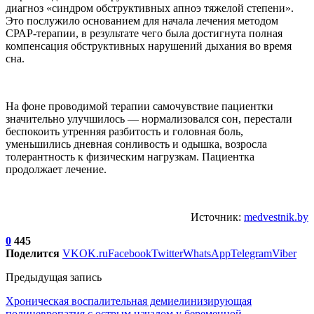
диагноз «синдром обструктивных апноэ тяжелой степени».
Это послужило основанием для начала лечения методом
СРАР-терапии, в результате чего была достигнута полная
компенсация обструктивных нарушений дыхания во время
сна.
На фоне проводимой терапии самочувствие пациентки
значительно улучшилось — нормализовался сон, перестали
беспокоить утренняя разбитость и головная боль,
уменьшились дневная сонливость и одышка, возросла
толерантность к физическим нагрузкам. Пациентка
продолжает лечение.
Источник:
medvestnik.by
0
445
Поделится
VK
OK.ru
Facebook
Twitter
WhatsApp
Telegram
Viber
Предыдущая запись
Хроническая воспалительная демиелинизирующая
полиневропатия с острым началом у беременной