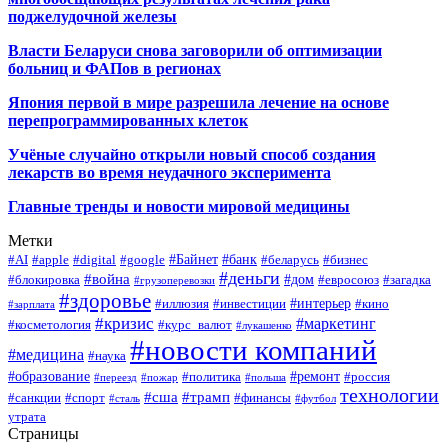
поджелудочной железы
Власти Беларуси снова заговорили об оптимизации
больниц и ФАПов в регионах
Япония первой в мире разрешила лечение на основе
перепрограммированных клеток
Учёные случайно открыли новый способ создания
лекарств во время неудачного эксперимента
Главные тренды и новости мировой медицины
Метки
#Байнет
#банк
#AI
#apple
#digital
#google
#беларусь
#бизнес
#деньги
#война
#дом
#блокировка
#евросоюз
#загадка
#грузоперевозки
#здоровье
#интерьер
#иллюзия
#инвестиции
#кино
#зарплата
#кризис
#маркетинг
#косметология
#курс_валют
#лукашенко
#новости компаний
#медицина
#наука
#образование
#ремонт
#политика
#россия
#переезд
#пожар
#польша
технологии
#сша
#трамп
#санкции
#спорт
#финансы
#сталь
#футбол
утрата
Страницы