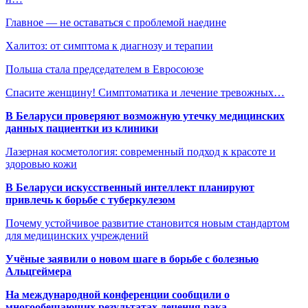
Главное — не оставаться с проблемой наедине
Халитоз: от симптома к диагнозу и терапии
Польша стала председателем в Евросоюзе
Спасите женщину! Симптоматика и лечение тревожных…
В Беларуси проверяют возможную утечку медицинских
данных пациентки из клиники
Лазерная косметология: современный подход к красоте и
здоровью кожи
В Беларуси искусственный интеллект планируют
привлечь к борьбе с туберкулезом
Почему устойчивое развитие становится новым стандартом
для медицинских учреждений
Учёные заявили о новом шаге в борьбе с болезнью
Альцгеймера
На международной конференции сообщили о
многообещающих результатах лечения рака