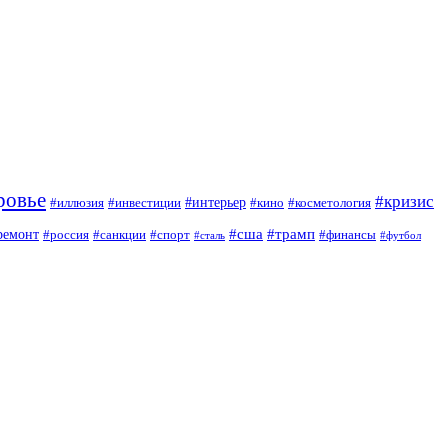
ровье
#кризис
#интерьер
#иллюзия
#инвестиции
#кино
#косметология
#сша
#трамп
ремонт
#россия
#санкции
#спорт
#финансы
#сталь
#футбол