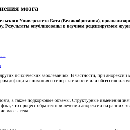
нения мозга
льского Университета Бата (Великобритания), проанализиро
у. Результаты опубликованы в научном рецензируемом журнал
ых…
а
 других психических заболеваниях. В частности, при анорексии 
индром дефицита внимания и гиперактивности или обсессивно-ком
зга, а также подкорковые объемы. Структурные изменения знач
 факт, что процесс обратим при лечении анорексии на ранних 
ие массы тела.