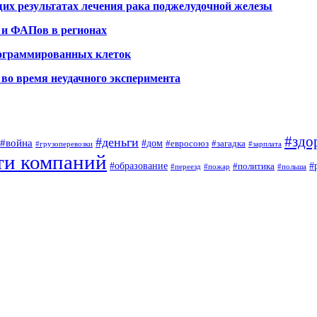
х результатах лечения рака поджелудочной железы
 и ФАПов в регионах
рограммированных клеток
во время неудачного эксперимента
#здо
#деньги
#война
#дом
#евросоюз
#загадка
#грузоперевозки
#зарплата
ти компаний
#образование
#
#политика
#переезд
#пожар
#польша