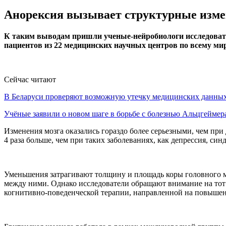
Анорексия вызывает структурные изме
К таким выводам пришли ученые-нейробиологи исследовате
пациентов из 22 медицинских научных центров по всему мир
Сейчас читают
В Беларуси проверяют возможную утечку медицинских данн
Учёные заявили о новом шаге в борьбе с болезнью Альцгеймер
Изменения мозга оказались гораздо более серьезными, чем при
4 раза больше, чем при таких заболеваниях, как депрессия, с
Уменьшения затрагивают толщину и площадь коры головного мо
между ними. Однако исследователи обращают внимание на тот
когнитивно-поведенческой терапии, направленной на повышен