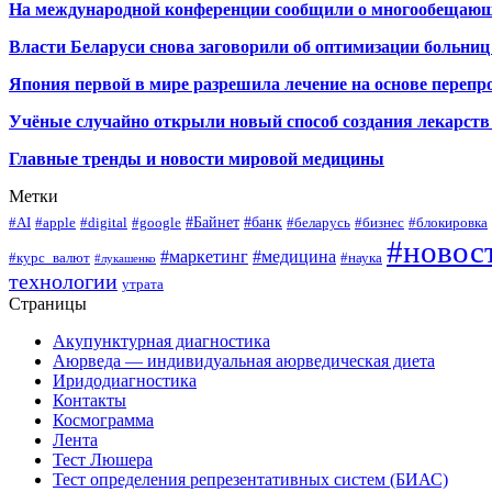
На международной конференции сообщили о многообещающи
Власти Беларуси снова заговорили об оптимизации больниц
Япония первой в мире разрешила лечение на основе переп
Учёные случайно открыли новый способ создания лекарств 
Главные тренды и новости мировой медицины
Метки
#Байнет
#банк
#AI
#apple
#digital
#google
#беларусь
#бизнес
#блокировка
#новос
#маркетинг
#медицина
#курс_валют
#наука
#лукашенко
технологии
утрата
Страницы
Акупунктурная диагностика
Аюрведа — индивидуальная аюрведическая диета
Иридодиагностика
Контакты
Космограмма
Лента
Тест Люшера
Тест определения репрезентативных систем (БИАС)