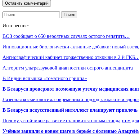
Интересное:
ВОЗ сообщает о 650 вероятных случаях острого гепатита…
Инновационные биологически активные добавки: новый взгл
Ангиографический кабинет торжественно открыли в 2-й ГКБ
Алгоритм ультразвуковой диагностики острого аппендицита
В Индии вспышка «томатного гриппа»
В Беларуси проверяют возможную утечку медицинских дан
Лазерная косметология: современный подход к красоте и здор
В Беларуси искусственный интеллект планируют привлечь к
Почему устойчивое развитие становится новым стандартом дл
Учёные заявили о новом шаге в борьбе с болезнью Альцгей