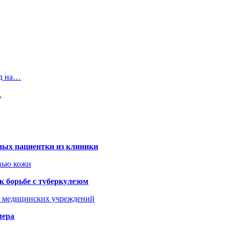
яд на…
…
ных пациентки из клиники
овью кожи
 борьбе с туберкулезом
я медицинских учреждений
мера