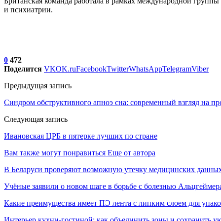
Британская команда работала в рамках международной группы
и психиатрии.
0
472
Поделится
VK
OK.ru
Facebook
Twitter
WhatsApp
Telegram
Viber
Предыдущая запись
Синдром обструктивного апноэ сна: современный взгляд на п
Следующая запись
Ивановская ЦРБ в пятерке лучших по стране
Вам также могут понравиться
Еще от автора
В Беларуси проверяют возможную утечку медицинских данных
Учёные заявили о новом шаге в борьбе с болезнью Альцгеймер
Какие преимущества имеет ПЭ лента с липким слоем для упак
Интерьер кухни-гостиной: как объединить зоны и сохранить у