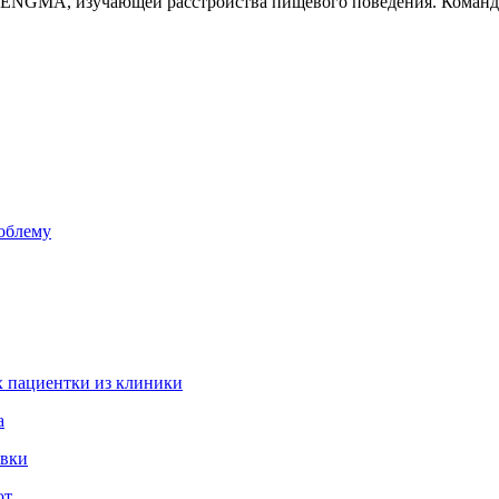
 ENGMA, изучающей расстройства пищевого поведения. Команда
роблему
 пациентки из клиники
а
овки
ют