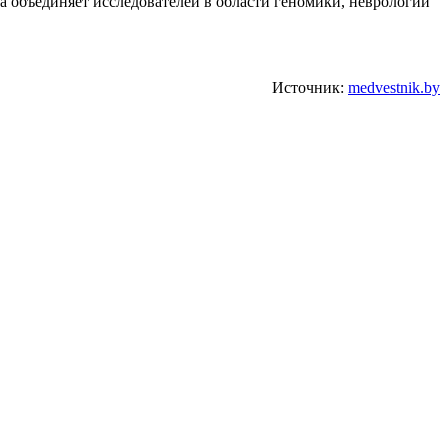
 объединяет исследователей в области геномики, неврологии
Источник:
medvestnik.by