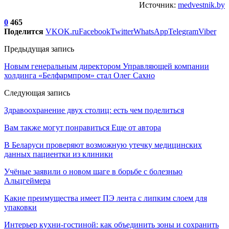
Источник:
medvestnik.by
0
465
Поделится
VK
OK.ru
Facebook
Twitter
WhatsApp
Telegram
Viber
Предыдущая запись
Новым генеральным директором Управляющей компании
холдинга «Белфармпром» стал Олег Сахно
Следующая запись
Здравоохранение двух столиц: есть чем поделиться
Вам также могут понравиться
Еще от автора
В Беларуси проверяют возможную утечку медицинских
данных пациентки из клиники
Учёные заявили о новом шаге в борьбе с болезнью
Альцгеймера
Какие преимущества имеет ПЭ лента с липким слоем для
упаковки
Интерьер кухни-гостиной: как объединить зоны и сохранить