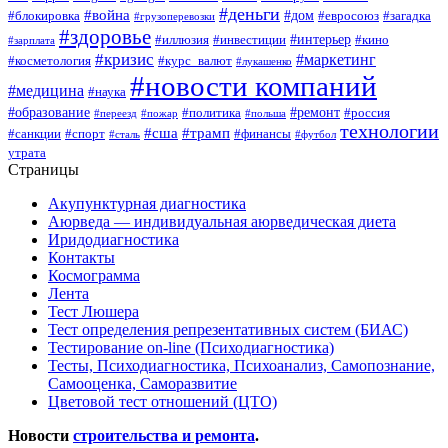
#деньги
#война
#дом
#блокировка
#евросоюз
#загадка
#грузоперевозки
#здоровье
#интерьер
#иллюзия
#инвестиции
#кино
#зарплата
#кризис
#маркетинг
#косметология
#курс_валют
#лукашенко
#новости компаний
#медицина
#наука
#образование
#ремонт
#политика
#россия
#переезд
#пожар
#польша
технологии
#сша
#трамп
#санкции
#спорт
#финансы
#сталь
#футбол
утрата
Страницы
Акупунктурная диагностика
Аюрведа — индивидуальная аюрведическая диета
Иридодиагностика
Контакты
Космограмма
Лента
Тест Люшера
Тест определения репрезентативных систем (БИАС)
Тестирование on-line (Психодиагностика)
Тесты, Психодиагностика, Психоанализ, Самопознание,
Самооценка, Саморазвитие
Цветовой тест отношений (ЦТО)
Новости
строительства и ремонта
.