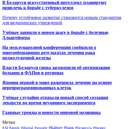
В Беларуси искусственный интеллект планируют
привлечь к борьбе с туберкулезом
Почему устойчивое развитие становится новым стандартом
для медицинских учреждений
Учёные заявили о новом шаге в борьбе с болезнью
Альцгеймера
На международной конференции сообщили о
многообещающих результатах лечения рака
поджелудочной железы
Власти Беларуси снова заговорили об оптимизации
больниц и ФАПов в регионах
Япония первой в мире разрешила лечение на основе
перепрограммированных клеток
Учёные случайно открыли новый способ создания
лекарств во время неудачного эксперимента
Главные тренды и новости мировой медицины
Метки
#Байнет
#банк
#AI
#apple
#digital
#google
#беларусь
#бизнес