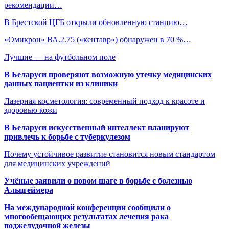
рекомендации…
В Брестской ЦГБ открыли обновленную станцию…
«Омикрон» ВА.2.75 («кентавр») обнаружен в 70 %…
Лучшие — на футбольном поле
В Беларуси проверяют возможную утечку медицинских
данных пациентки из клиники
Лазерная косметология: современный подход к красоте и
здоровью кожи
В Беларуси искусственный интеллект планируют
привлечь к борьбе с туберкулезом
Почему устойчивое развитие становится новым стандартом
для медицинских учреждений
Учёные заявили о новом шаге в борьбе с болезнью
Альцгеймера
На международной конференции сообщили о
многообещающих результатах лечения рака
поджелудочной железы