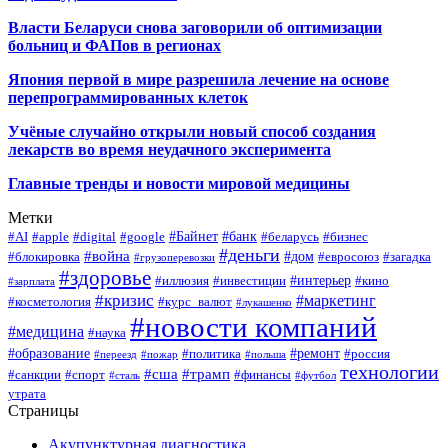
Власти Беларуси снова заговорили об оптимизации
больниц и ФАПов в регионах
Япония первой в мире разрешила лечение на основе
перепрограммированных клеток
Учёные случайно открыли новый способ создания
лекарств во время неудачного эксперимента
Главные тренды и новости мировой медицины
Метки
#Байнет
#банк
#AI
#apple
#digital
#google
#беларусь
#бизнес
#деньги
#война
#дом
#блокировка
#евросоюз
#загадка
#грузоперевозки
#здоровье
#интерьер
#иллюзия
#инвестиции
#кино
#зарплата
#кризис
#маркетинг
#косметология
#курс_валют
#лукашенко
#новости компаний
#медицина
#наука
#образование
#ремонт
#политика
#россия
#переезд
#пожар
#польша
технологии
#сша
#трамп
#санкции
#спорт
#финансы
#сталь
#футбол
утрата
Страницы
Акупунктурная диагностика