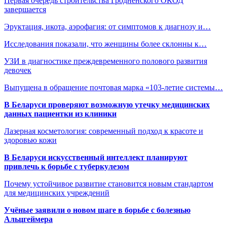
Первая очередь строительства Гродненского ОКОД
завершается
Эруктация, икота, аэрофагия: от симптомов к диагнозу и…
Исследования показали, что женщины более склонны к…
УЗИ в диагностике преждевременного полового развития
девочек
Выпущена в обращение почтовая марка «103-летие системы…
В Беларуси проверяют возможную утечку медицинских
данных пациентки из клиники
Лазерная косметология: современный подход к красоте и
здоровью кожи
В Беларуси искусственный интеллект планируют
привлечь к борьбе с туберкулезом
Почему устойчивое развитие становится новым стандартом
для медицинских учреждений
Учёные заявили о новом шаге в борьбе с болезнью
Альцгеймера