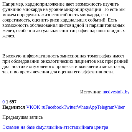
Например, кардиоприложение дает возможность изучить
функцию миокарда на уровне микроциркуляции. То есть мы
можем определить жизнеспособность миокарда, его
сократимость, оценить риск кардиальных событий. Есть
возможность обследования щитовидной и паращитовидных
желез, особенно актуальная сцинтиграфия паращитовидных
желез.
Высокую информативность эмиссионная томография имеет
при обследовании онкологических пациентов как при ранней
диагностике опухолевого процесса и выявлении метастазов,
так и во время лечения для оценки его эффективности.
Источник:
medvestnik.by
0
1 697
Поделится
VK
OK.ru
Facebook
Twitter
WhatsApp
Telegram
Viber
Предыдущая запись
Экзамен на базе сімуляцыйна-атэстацыйнага цэнтра