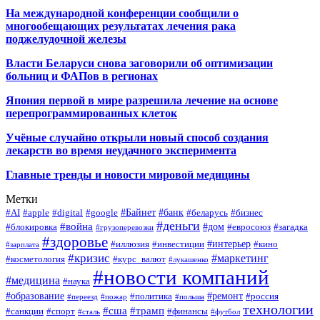
На международной конференции сообщили о
многообещающих результатах лечения рака
поджелудочной железы
Власти Беларуси снова заговорили об оптимизации
больниц и ФАПов в регионах
Япония первой в мире разрешила лечение на основе
перепрограммированных клеток
Учёные случайно открыли новый способ создания
лекарств во время неудачного эксперимента
Главные тренды и новости мировой медицины
Метки
#Байнет
#банк
#AI
#apple
#digital
#google
#беларусь
#бизнес
#деньги
#война
#дом
#блокировка
#евросоюз
#загадка
#грузоперевозки
#здоровье
#интерьер
#иллюзия
#инвестиции
#кино
#зарплата
#кризис
#маркетинг
#косметология
#курс_валют
#лукашенко
#новости компаний
#медицина
#наука
#образование
#ремонт
#политика
#россия
#переезд
#пожар
#польша
технологии
#сша
#трамп
#санкции
#спорт
#финансы
#сталь
#футбол