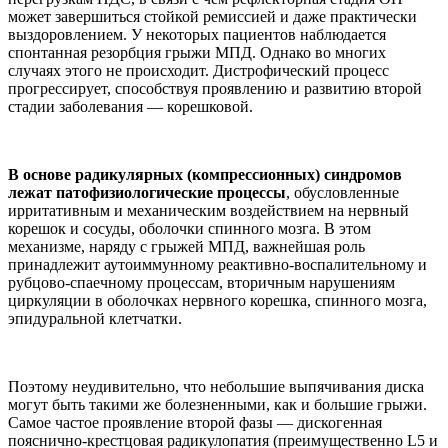
может завершиться стойкой ремиссией и даже практически
выздоровлением. У некоторых пациентов наблюдается
спонтанная резорбция грыжи МПД. Однако во многих
случаях этого не происходит. Дистрофический процесс
прогрессирует, способствуя проявлению и развитию второй
стадии заболевания — корешковой.
В основе радикулярных (компрессионных) синдромов
лежат патофизиологические процессы
, обусловленные
ирритативным и механическим воздействием на нервный
корешок и сосуды, оболочки спинного мозга. В этом
механизме, наряду с грыжей МПД, важнейшая роль
принадлежит аутоиммунному реактивно-воспалительному и
рубцово-спаечному процессам, вторичным нарушениям
циркуляции в оболочках нервного корешка, спинного мозга,
эпидуральной клетчатки.
Поэтому неудивительно, что небольшие выпячивания диска
могут быть такими же болезненными, как и большие грыжи.
Самое частое проявление второй фазы — дискогенная
пояснично-крестцовая радикулопатия (преимущественно L5 и