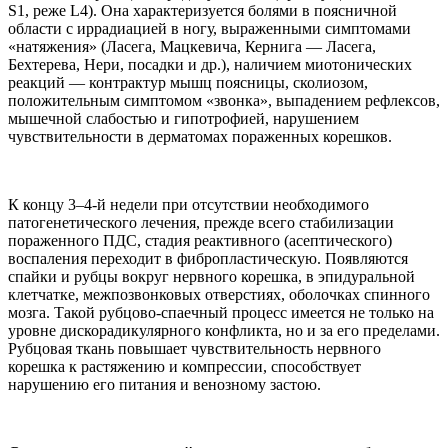
S1, реже L4). Она характеризуется болями в поясничной
области с иррадиацией в ногу, выраженными симптомами
«натяжения» (Ласега, Мацкевича, Кернига — Ласега,
Бехтерева, Нери, посадки и др.), наличием миотонических
реакций — контрактур мышц поясницы, сколиозом,
положительным симптомом «звонка», выпадением рефлексов,
мышечной слабостью и гипотрофией, нарушением
чувствительности в дерматомах пораженных корешков.
К концу 3–4-й недели при отсутствии необходимого
патогенетического лечения, прежде всего стабилизации
пораженного ПДС, стадия реактивного (асептического)
воспаления переходит в фибропластическую. Появляются
спайки и рубцы вокруг нервного корешка, в эпидуральной
клетчатке, межпозвонковых отверстиях, оболочках спинного
мозга. Такой рубцово-спаечный процесс имеется не только на
уровне дискорадикулярного конфликта, но и за его пределами.
Рубцовая ткань повышает чувствительность нервного
корешка к растяжению и компрессии, способствует
нарушению его питания и венозному застою.