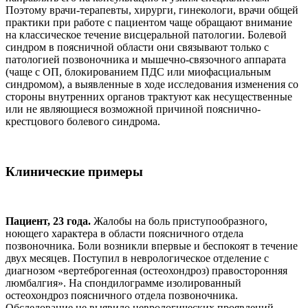
Поэтому врачи-терапевты, хирурги, гинекологи, врачи общей
практики при работе с пациентом чаще обращают внимание
на классическое течение висцеральной патологии. Болевой
синдром в поясничной области они связывают только с
патологией позвоночника и мышечно-связочного аппарата
(чаще с ОП, блокированием ПДС или миофасциальным
синдромом), а выявленные в ходе исследования изменения со
стороны внутренних органов трактуют как несущественные
или не являющиеся возможной причиной пояснично-
крестцового болевого синдрома.
Клинические примеры
Пациент, 23 года.
Жалобы на боль приступообразного,
ноющего характера в области поясничного отдела
позвоночника. Боли возникли впервые и беспокоят в течение
двух месяцев. Поступил в неврологическое отделение с
диагнозом «вертеброгенная (остеохондроз) правосторонняя
люмбалгия». На спондилограмме изолированный
остеохондроз поясничного отдела позвоночника.
Обследование не выявило неврологических проявлений