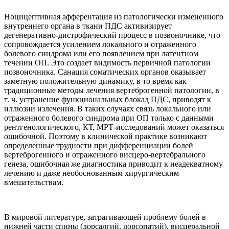
Ноцицептивная афферентация из патологически измененного
внутреннего органа в ткани ПДС активизирует
дегенеративно-дистрофический процесс в позвоночнике, что
сопровождается усилением локального и отраженного
болевого синдрома или его появлением при латентном
течении ОП. Это создает видимость первичной патологии
позвоночника. Санация соматических органов оказывает
заметную положительную динамику, в то время как
традиционные методы лечения вертеброгенной патологии, в
т. ч. устранение функциональных блокад ПДС, приводят к
иллюзии излечения. В таких случаях связь локального или
отраженного болевого синдрома при ОП только с данными
рентгенологического, КТ, МРТ-исследований может оказаться
ошибочной. Поэтому в клинической практике возникают
определенные трудности при дифференциации болей
вертеброгенного и отраженного висцеро-вертебрального
генеза, ошибочная же диагностика приводит к неадекватному
лечению и даже необоснованным хирургическим
вмешательствам.
В мировой литературе, затрагивающей проблему болей в
нижней части спины (дорсалгий, дорсопатий), висцеральной