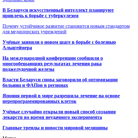
В Беларуси искусственный интеллект планируют
привлечь к борьбе с туберкулезом
Почему устойчивое развитие становится новым стандартом
для медицинских учреждений
Учёные заявили о новом шаге в борьбе с болезнью
Альцгеймера
На международной конференции сообщили о
многообещающих результатах лечения рака
поджелудочной железы
Власти Беларуси снова заговорили об оптимизации
больниц и ФАПов в регионах
Япония первой в мире разрешила лечение на основе
перепрограммированных клеток
Учёные случайно открыли новый способ создания
лекарств во время неудачного эксперимента
Главные тренды и новости мировой медицины