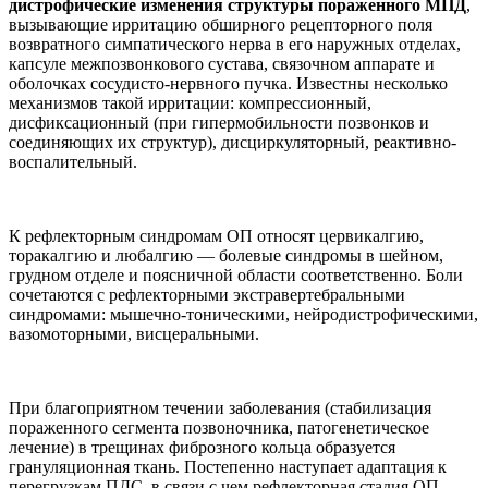
дистрофические изменения структуры пораженного МПД
,
вызывающие ирритацию обширного рецепторного поля
возвратного симпатического нерва в его наружных отделах,
капсуле межпозвонкового сустава, связочном аппарате и
оболочках сосудисто-нервного пучка. Известны несколько
механизмов такой ирритации: компрессионный,
дисфиксационный (при гипермобильности позвонков и
соединяющих их структур), дисциркуляторный, реактивно-
воспалительный.
К рефлекторным синдромам ОП относят цервикалгию,
торакалгию и любалгию — болевые синдромы в шейном,
грудном отделе и поясничной области соответственно. Боли
сочетаются с рефлекторными экстравертебральными
синдромами: мышечно-тоническими, нейродистрофическими,
вазомоторными, висцеральными.
При благоприятном течении заболевания (стабилизация
пораженного сегмента позвоночника, патогенетическое
лечение) в трещинах фиброзного кольца образуется
грануляционная ткань. Постепенно наступает адаптация к
перегрузкам ПДС, в связи с чем рефлекторная стадия ОП