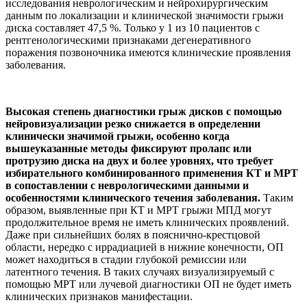
исследования неврологическим и нейрохирургическим
данным по локализации и клинической значимости грыжи
диска составляет 47,5 %. Только у 1 из 10 пациентов с
рентгенологическими признаками дегенеративного
поражения позвоночника имеются клинические проявления
заболевания.
Высокая степень диагностики грыж дисков с помощью
нейровизуализации резко снижается в определении
клинически значимой грыжи, особенно когда
вышеуказанные методы фиксируют пролапс или
протрузию диска на двух и более уровнях, что требует
избирательного комбинированного применения КТ и МРТ
в сопоставлении с неврологическими данными и
особенностями клинического течения заболевания.
Таким
образом, выявленные при КТ и МРТ грыжи МПД могут
продолжительное время не иметь клинических проявлений.
Даже при сильнейших болях в пояснично-крестцовой
области, нередко с иррадиацией в нижние конечности, ОП
может находиться в стадии глубокой ремиссии или
латентного течения. В таких случаях визуализируемый с
помощью МРТ или лучевой диагностики ОП не будет иметь
клинических признаков манифестации.