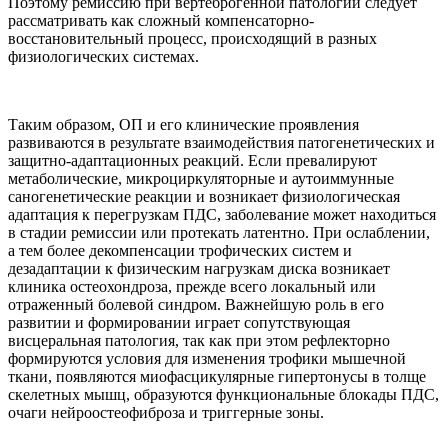
Поэтому ремиссию при вертеброгенной патологии следует
рассматривать как сложный компенсаторно-
восстановительный процесс, происходящий в разных
физиологических системах.
Таким образом, ОП и его клинические проявления
развиваются в результате взаимодействия патогенетических и
защитно-адаптационных реакций. Если превалируют
метаболические, микроциркуляторные и аутоиммунные
саногенетические реакции и возникает физиологическая
адаптация к перегрузкам ПДС, заболевание может находиться
в стадии ремиссии или протекать латентно. При ослаблении,
а тем более декомпенсации трофических систем и
дезадаптации к физическим нагрузкам диска возникает
клиника остеохондроза, прежде всего локальный или
отраженный болевой синдром. Важнейшую роль в его
развитии и формировании играет сопутствующая
висцеральная патология, так как при этом рефлекторно
формируются условия для изменения трофики мышечной
ткани, появляются миофасцикулярные гипертонусы в толще
скелетных мышц, образуются функциональные блокады ПДС,
очаги нейроостеофиброза и триггерные зоны.