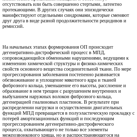
отсутствовать или быть совершенно стертыми, латентно
протекающими. В других случаях они эпизодически
манифестируют отдельными синдромами, которые сменяют
друг друга в виде разной продолжительности рецидивов и
ремиссий.
На начальных этапах формирования ОП происходит
дегенеративно-дистрофический процесс в МПД,
сопровождающийся обменными нарушениями, ведущими к
изменению химической структуры и физико-химических
свойств основного вещества соединительной ткани. По мере
прогрессирования заболевания постепенно развивается
обезвоживание и уплощение мякотного ядра и тканей
фиброзного кольца, уменьшение его высоты, расслоение и
образование в нем трещин с разрушением внутренних и
выбуханием наружных волокон фиброзного кольца,
дегенерацией гиалиновых пластинок. В результате при
распределении нагрузки и осуществлении двигательных
функций МПД превращается в полуэластическую прокладку с
потерей амортизационных функций и последующим
прогрессированием дегенеративно-дистрофического
процесса, охватывающего не только все элементы
межпозвонкового хряща, но и распространяющегося на