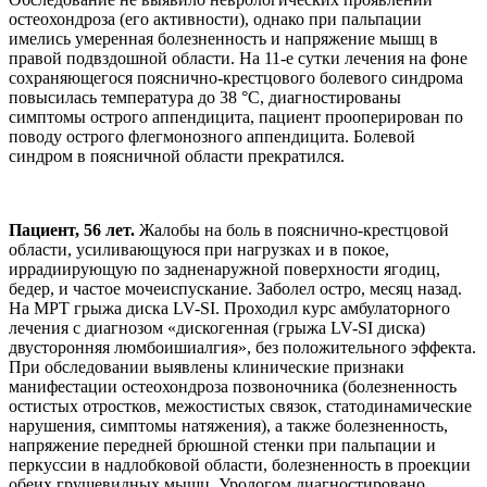
остеохондроза (его активности), однако при пальпации
имелись умеренная болезненность и напряжение мышц в
правой подвздошной области. На 11-е сутки лечения на фоне
сохраняющегося пояснично-крестцового болевого синдрома
повысилась температура до 38 °С, диагностированы
симптомы острого аппендицита, пациент прооперирован по
поводу острого флегмонозного аппендицита. Болевой
синдром в поясничной области прекратился.
Пациент, 56 лет.
Жалобы на боль в пояснично-крестцовой
области, усиливающуюся при нагрузках и в покое,
иррадиирующую по задненаружной поверхности ягодиц,
бедер, и частое мочеиспускание. Заболел остро, месяц назад.
На МРТ грыжа диска LV-SI. Проходил курс амбулаторного
лечения с диагнозом «дискогенная (грыжа LV-SI диска)
двусторонняя люмбоишиалгия», без положительного эффекта.
При обследовании выявлены клинические признаки
манифестации остеохондроза позвоночника (болезненность
остистых отростков, межостистых связок, статодинамические
нарушения, симптомы натяжения), а также болезненность,
напряжение передней брюшной стенки при пальпации и
перкуссии в надлобковой области, болезненность в проекции
обеих грушевидных мышц. Урологом диагностировано