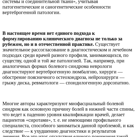
системы и соединительной ткани», учитывая
патогенетические и саногенетические особенности
вертеброгенной патологии.
В настоящее время нет единого подхода к
формулированию клинического диагноза не только за
рубежом, но и в отечественной практике.
Существует
значительное рассогласование в диагностическом и лечебном
подходах среди врачей разного профиля, занимающихся, по
существу, одной и той же патологией. Так, например, при
аналогичных формах болевого синдрома неврологи
диагностируют вертеброгенную люмбалгию, хирурги —
обострение поясничного остеохондроза, нейрохирурги —
грыжу диска, ревматологи — спондилогенную дорсопатию.
Многие авторы характеризуют миофасциальный болевой
синдром как основную причину болей в нижней части спины,
что ведет к падению уровня квалификации врачей, делает
пациентов «сиротами», т. е. не имеющими профильного
специалиста, способного заниматься данной проблемой, и как
следствие — к ухудшению диагностики и результатов
лечения. Все это итог отсутствия единого понимания такой