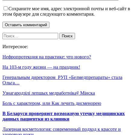
Сохраните мое имя, адрес электронной почты и веб-сайт в
этом браузере для следующего комментария.
Интересное:
Нефропротекция на практике: что нового?
На 103-м году жизни — на праздник!
Генеральным директором РУП «Белмедпрепараты» стала
Ольга…
Узнагародзілі лепшых медработнікаў Мінска
Боль с характером, или Как лечить дисменорею
В Беларуси проверяют возможную утечку медицинских
данных пациентки из клиники
Лазерная косметология: современный подход к красоте и
здоровью кожи