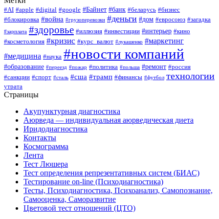
Метки
#Байнет
#банк
#AI
#apple
#digital
#google
#беларусь
#бизнес
#деньги
#война
#дом
#блокировка
#евросоюз
#загадка
#грузоперевозки
#здоровье
#интерьер
#иллюзия
#инвестиции
#кино
#зарплата
#кризис
#маркетинг
#косметология
#курс_валют
#лукашенко
#новости компаний
#медицина
#наука
#образование
#ремонт
#политика
#россия
#переезд
#пожар
#польша
технологии
#сша
#трамп
#санкции
#спорт
#финансы
#сталь
#футбол
утрата
Страницы
Акупунктурная диагностика
Аюрведа — индивидуальная аюрведическая диета
Иридодиагностика
Контакты
Космограмма
Лента
Тест Люшера
Тест определения репрезентативных систем (БИАС)
Тестирование on-line (Психодиагностика)
Тесты, Психодиагностика, Психоанализ, Самопознание,
Самооценка, Саморазвитие
Цветовой тест отношений (ЦТО)