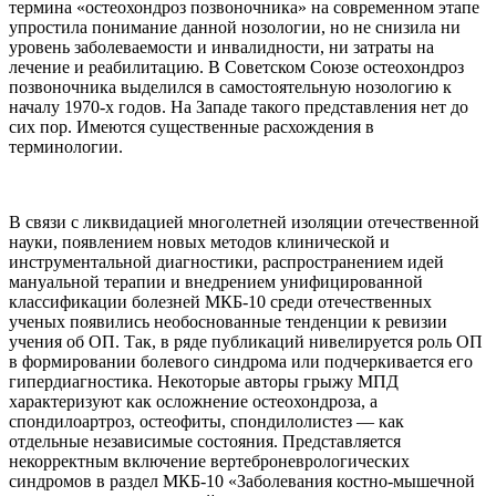
термина «остеохондроз позвоночника» на современном этапе
упростила понимание данной нозологии, но не снизила ни
уровень заболеваемости и инвалидности, ни затраты на
лечение и реабилитацию. В Советском Союзе остеохондроз
позвоночника выделился в самостоятельную нозологию к
началу 1970-х годов. На Западе такого представления нет до
сих пор. Имеются существенные расхождения в
терминологии.
В связи с ликвидацией многолетней изоляции отечественной
науки, появлением новых методов клинической и
инструментальной диагностики, распространением идей
мануальной терапии и внедрением унифицированной
классификации болезней МКБ-10 среди отечественных
ученых появились необоснованные тенденции к ревизии
учения об ОП. Так, в ряде публикаций нивелируется роль ОП
в формировании болевого синдрома или подчеркивается его
гипердиагностика. Некоторые авторы грыжу МПД
характеризуют как осложнение остеохондроза, а
спондилоартроз, остеофиты, спондилолистез — как
отдельные независимые состояния. Представляется
некорректным включение вертеброневрологических
синдромов в раздел МКБ-10 «Заболевания костно-мышечной