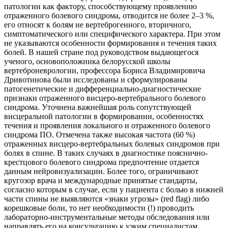
патологии как фактору, способствующему проявлению
отраженного болевого синдрома, отводится не более 2–3 %,
его относят к болям не вертеброгенного, вторичного,
симптоматического или специфического характера. При этом
не указываются особенности формирования и течения таких
болей. В нашей стране под руководством выдающегося
ученого, основоположника белорусской школы
вертеброневрологии, профессора Бориса Владимировича
Дривотинова были исследованы и сформулированы
патогенетические и дифференциально-диагностические
признаки отраженного висцеро-вертебрального болевого
синдрома. Уточнена важнейшая роль сопутствующей
висцеральной патологии в формировании, особенностях
течения и проявления локального и отраженного болевого
синдрома ПО. Отмечена также высокая частота (60 %)
отраженных висцеро-вертебральных болевых синдромов при
болях в спине. В таких случаях в диагностике пояснично-
крестцового болевого синдрома предпочтение отдается
данным нейровизуализации. Более того, ограничивают
кругозор врача и международные принятые стандарты,
согласно которым в случае, если у пациента с болью в нижней
части спины не выявляются «знаки угрозы» (red flag) либо
корешковые боли, то нет необходимости (!) проводить
лабораторно-инструментальные методы обследования или
направлять его на консультацию к узким специалистам.