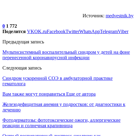
Источник:
medvestnik.by
0
1 772
Поделится
VK
OK.ru
Facebook
Twitter
WhatsApp
Telegram
Viber
Предыдущая запись
Мультисистемный воспалительный синдром у детей на фоне
перенесенной коронавирусной инфекции
Следующая запись
Синдром ускоренной СОЭ в амбулаторной практике
гематолога
Вам также могут понравиться
Еще от автора
Железодефицитная анемия у подростков: от диагностики к
лечению
Фотодерматозы: фототоксические ожоги, аллергические
реакции и солнечная крапивница
Острый респираторный дистресс-синдром: как