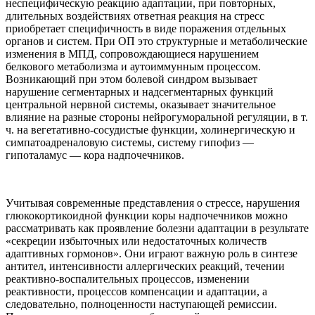
неспецифическую реакцию адаптации, при повторных,
длительных воздействиях ответная реакция на стресс
приобретает специфичность в виде поражения отдельных
органов и систем. При ОП это структурные и метаболические
изменения в МПД, сопровождающиеся нарушением
белкового метаболизма и аутоиммунным процессом.
Возникающий при этом болевой синдром вызывает
нарушение сегментарных и надсегментарных функций
центральной нервной системы, оказывает значительное
влияние на разные стороны нейрогуморальной регуляции, в т.
ч. на вегетативно-сосудистые функции, холинергическую и
симпатоадреналовую системы, систему гипофиз —
гипоталамус — кора надпочечников.
Учитывая современные представления о стрессе, нарушения
глюкокортикоидной функции коры надпочечников можно
рассматривать как проявление болезни адаптации в результате
«секреции избыточных или недостаточных количеств
адаптивных гормонов». Они играют важную роль в синтезе
антител, интенсивности аллергических реакций, течении
реактивно-воспалительных процессов, изменении
реактивности, процессов компенсации и адаптации, а
следовательно, полноценности наступающей ремиссии.