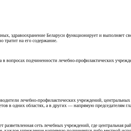
емных, здравоохранение Беларуси функционирует и выполняет св
о тратит на его содержание.
да в вопросах подчиненности лечебно-профилактических учрежд
уководители лечебно-профилактических учреждений, центральных
ов в одних областях, а в других — напрямую председателям гл
ует разветвленная сеть лечебных учреждений, где центральная р
не, каждое учреждение напрямую подчиняется либо местной исп