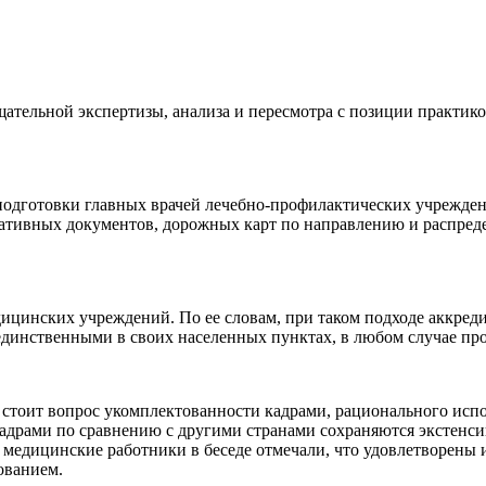
щательной экспертизы, анализа и пересмотра с позиции практик
одготовки главных врачей лечебно-профилактических учреждени
мативных документов, дорожных карт по направлению и распре
ицинских учреждений. По ее словам, при таком подходе аккреди
ь единственными в своих населенных пунктах, в любом случае п
 стоит вопрос укомплектованности кадрами, рационального исп
адрами по сравнению с другими странами сохраняются экстенси
дицинские работники в беседе отмечали, что удовлетворены и
ованием.