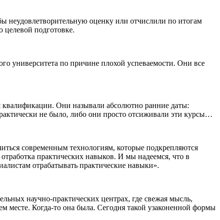
бы неудовлетворительную оценку или отчислили по итогам
по целевой подготовке.
кого университета по причине плохой успеваемости. Они все
я квалификации. Они называли абсолютно ранние даты:
 практически не было, либо они просто отсиживали эти курсы…
учиться современным технологиям, которые подкрепляются
 отработка практических навыков. И мы надеемся, что в
иалистам отрабатывать практические навыки».
ельных научно-практических центрах, где свежая мысль,
м месте. Когда-то она была. Сегодня такой узаконенной формы