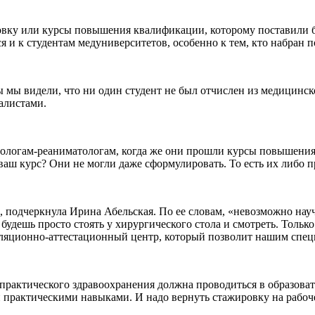
товку или курсы повышения квалификации, которому поставили 
ся и к студентам медуниверситетов, особенно к тем, кто набран 
ы мы видели, что ни один студент не был отчислен из медицинс
алистами.
зиологам-реаниматологам, когда же они прошли курсы повышени
я ваш курс? Они не могли даже сформулировать. То есть их либо
, подчеркнула Ирина Абельская. По ее словам, «невозможно на
удешь просто стоять у хирургического стола и смотреть. Только
уляционно-аттестационный центр, который позволит нашим спец
практического здравоохранения должна проводиться в образоват
 практическими навыками. И надо вернуть стажировку на рабоче