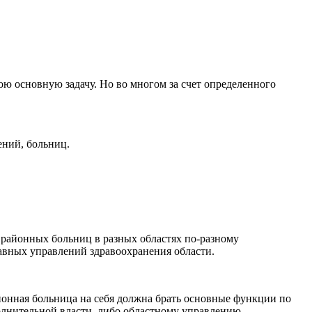
ою основную задачу. Но во многом за счет определенного
ений, больниц.
 районных больниц в разных областях по-разному
авных управлений здравоохранения области.
айонная больница на себя должна брать основные функции по
олнительной власти, либо областному управлению