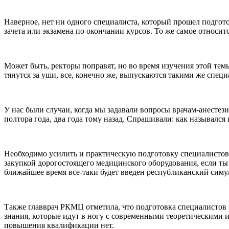
Наверное, нет ни одного специалиста, который прошел подго
зачета или экзамена по окончании курсов. То же самое относит
Может быть, ректоры поправят, но во время изучения этой тем
тянутся за уши, все, конечно же, выпускаются такими же специ
У нас были случаи, когда мы задавали вопросы врачам-анесте
полтора года, два года тому назад. Спрашивали: как называлс
Необходимо усилить и практическую подготовку специалистов
закупкой дорогостоящего медицинского оборудования, если ты б
ближайшее время все-таки будет введен республиканский сим
Также главврач РКМЦ отметила, что подготовка специалистов 
знания, которые идут в ногу с современными теоретическими и
повышения квалификации нет.