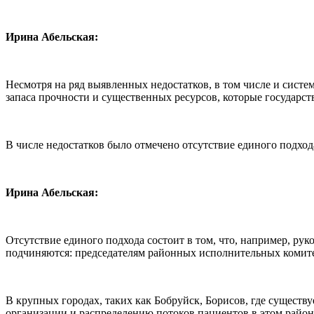
Ирина Абельская:
Несмотря на ряд выявленных недостатков, в том числе и сист
запаса прочности и существенных ресурсов, которые государств
В числе недостатков было отмечено отсутствие единого подхо
Ирина Абельская:
Отсутствие единого подхода состоит в том, что, например, р
подчиняются: председателям районных исполнительных комитет
В крупных городах, таких как Бобруйск, Борисов, где существ
организации и распределению потоков пациентов в этом райо