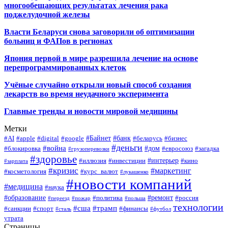
многообещающих результатах лечения рака
поджелудочной железы
Власти Беларуси снова заговорили об оптимизации
больниц и ФАПов в регионах
Япония первой в мире разрешила лечение на основе
перепрограммированных клеток
Учёные случайно открыли новый способ создания
лекарств во время неудачного эксперимента
Главные тренды и новости мировой медицины
Метки
#Байнет
#банк
#AI
#apple
#digital
#google
#беларусь
#бизнес
#деньги
#война
#дом
#блокировка
#евросоюз
#загадка
#грузоперевозки
#здоровье
#интерьер
#иллюзия
#инвестиции
#кино
#зарплата
#кризис
#маркетинг
#косметология
#курс_валют
#лукашенко
#новости компаний
#медицина
#наука
#образование
#ремонт
#политика
#россия
#переезд
#пожар
#польша
технологии
#сша
#трамп
#санкции
#спорт
#финансы
#сталь
#футбол
утрата
Страницы