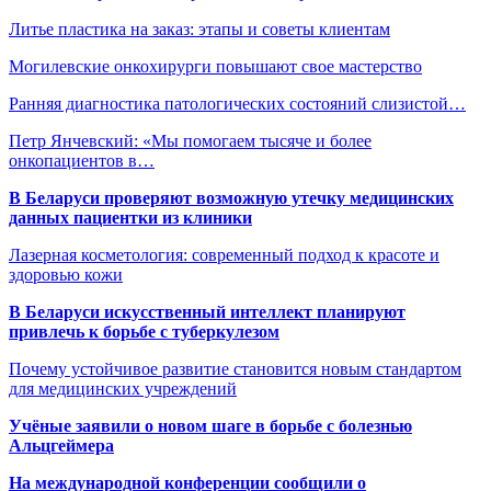
Литье пластика на заказ: этапы и советы клиентам
Могилевские онкохирурги повышают свое мастерство
Ранняя диагностика патологических состояний слизистой…
Петр Янчевский: «Мы помогаем тысяче и более
онкопациентов в…
В Беларуси проверяют возможную утечку медицинских
данных пациентки из клиники
Лазерная косметология: современный подход к красоте и
здоровью кожи
В Беларуси искусственный интеллект планируют
привлечь к борьбе с туберкулезом
Почему устойчивое развитие становится новым стандартом
для медицинских учреждений
Учёные заявили о новом шаге в борьбе с болезнью
Альцгеймера
На международной конференции сообщили о