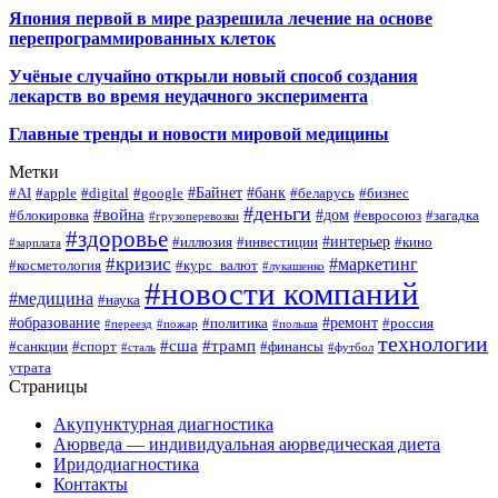
Япония первой в мире разрешила лечение на основе
перепрограммированных клеток
Учёные случайно открыли новый способ создания
лекарств во время неудачного эксперимента
Главные тренды и новости мировой медицины
Метки
#Байнет
#банк
#AI
#apple
#digital
#google
#беларусь
#бизнес
#деньги
#война
#дом
#блокировка
#евросоюз
#загадка
#грузоперевозки
#здоровье
#интерьер
#иллюзия
#инвестиции
#кино
#зарплата
#кризис
#маркетинг
#косметология
#курс_валют
#лукашенко
#новости компаний
#медицина
#наука
#образование
#ремонт
#политика
#россия
#переезд
#пожар
#польша
технологии
#сша
#трамп
#санкции
#спорт
#финансы
#сталь
#футбол
утрата
Страницы
Акупунктурная диагностика
Аюрведа — индивидуальная аюрведическая диета
Иридодиагностика
Контакты