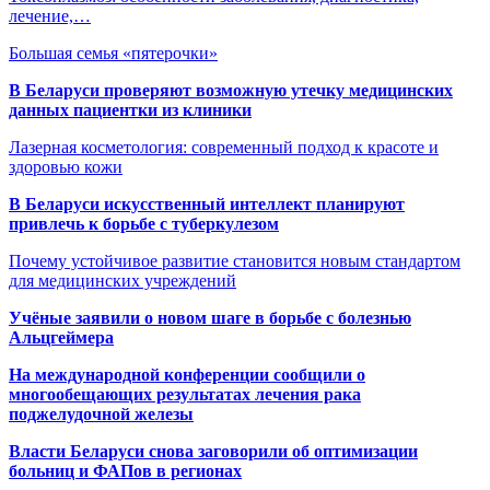
лечение,…
Большая семья «пятерочки»
В Беларуси проверяют возможную утечку медицинских
данных пациентки из клиники
Лазерная косметология: современный подход к красоте и
здоровью кожи
В Беларуси искусственный интеллект планируют
привлечь к борьбе с туберкулезом
Почему устойчивое развитие становится новым стандартом
для медицинских учреждений
Учёные заявили о новом шаге в борьбе с болезнью
Альцгеймера
На международной конференции сообщили о
многообещающих результатах лечения рака
поджелудочной железы
Власти Беларуси снова заговорили об оптимизации
больниц и ФАПов в регионах