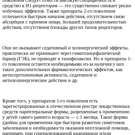
поколения следует отнести высокую специфичность и
сродство к Н1-рецепторам — это существенно снижает риски
побочных эффектов. Также препараты 2-го поколения
отличаются быстрым началом действия, отсутствием связи
абсорбции с приемом пищи, большей продолжительностью
действия, отсутствием блокады других типов рецепторов.
Они не оказывают седативный и холинергический эффекты,
практически не проникают через гематоэнцефалический
барьер (ГЭБ), не приводят к тахифилаксии. Но и препараты 1-
го поколения остаются необходимыми из-за наличия у них
таких дополнительных фармакологических эффектов, как
антисеротониновая активность, седативное и
антихолинергическое действие и др.
Кроме того, у препаратов 1-го поколения есть
зарегистрированные в отечественном реестре лекарственных
средств парентеральные формы, разрешенные к применению
у детей самого раннего возраста — с 1 месяца. Такие формы
удобны для применения при быстром развитии симптомов
заболевания и необходимости оказания неотложной помощи,
например, при генерализованной крапивнице и/или