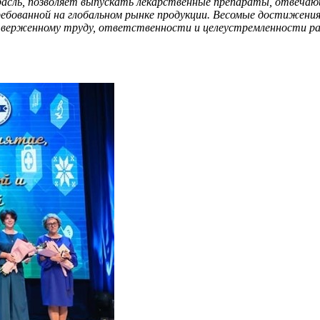
асль, позволяет выпускать лекарственные препараты, отвечаю
ебованной на глобальном рынке продукции. Весомые достижени
верженному труду, ответственности и целеустремленности ра