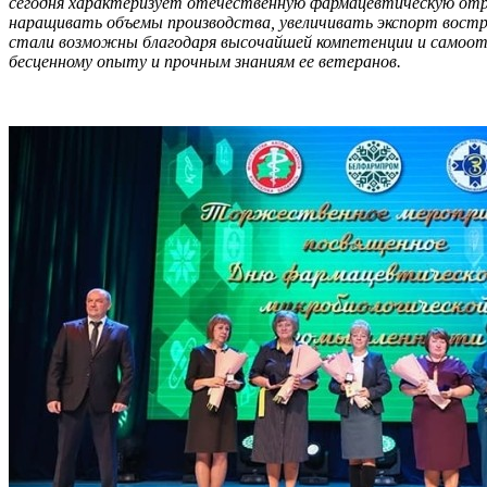
сегодня характеризует отечественную фармацевтическую отр
наращивать объемы производства, увеличивать экспорт востр
стали возможны благодаря высочайшей компетенции и самоот
бесценному опыту и прочным знаниям ее ветеранов.