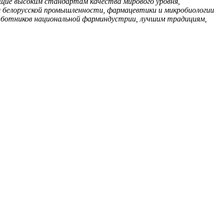
щие высоким стандартам качества мирового уровня,
я белорусской промышленности, фармацевтики и микробиологии
ботников национальной фарминдустрии, лучшим традициям,