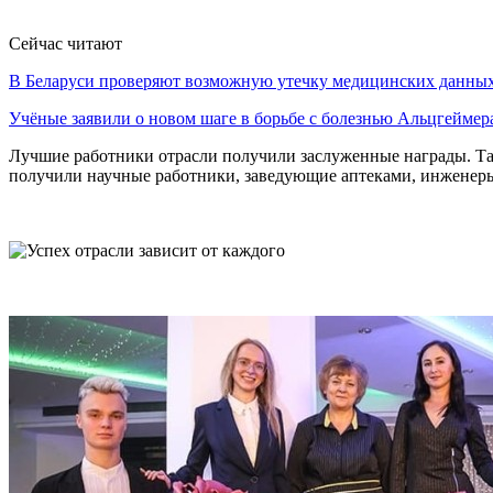
Сейчас читают
В Беларуси проверяют возможную утечку медицинских данн
Учёные заявили о новом шаге в борьбе с болезнью Альцгеймер
Лучшие работники отрасли получили заслуженные награды. Та
получили научные работники, заведующие аптеками, инженеры