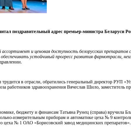
читал поздравительный адрес премьер-министра Беларуси Ро
ий ассортимент и ценовая доступность белорусских препарато
 обеспечивать устойчивый прогресс развития фармотрасли, неи
дравлении.
 сил трудится в отрасли, обратились генеральный директор РУП
оюза работников здравоохранения Вячеслав Шило, заместитель 
номике, бюджету и финансам Татьяна Рунец (справа) вручила Б
рольно-измерительным приборам и автоматике цеха № 9 контро
го цеха № 1 ОАО «Борисовский завод медицинских препаратов».