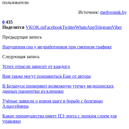
пользователи
Источник:
medvestnik.by
0
435
Поделится
VK
OK.ru
Facebook
Twitter
WhatsApp
Telegram
Viber
Предыдущая запись
Нарушения сна у медработников при сменном графике
Следующая запись
Успех отрасли зависит от каждого
Вам также могут понравиться
Еще от автора
В Беларуси проверяют возможную утечку медицинских
данных пациентки из клиники
Учёные заявили о новом шаге в борьбе с болезнью
Альцгеймера
Какие преимущества имеет ПЭ лента с липким слоем для
упаковки