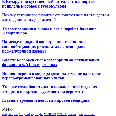
В Беларуси искусственный интеллект планируют
привлечь к борьбе с туберкулезом
Почему устойчивое развитие становится новым стандартом
для медицинских учреждений
Учёные заявили о новом шаге в борьбе с болезнью
Альцгеймера
На международной конференции сообщили о
многообещающих результатах лечения рака
поджелудочной железы
Власти Беларуси снова заговорили об оптимизации
больниц и ФАПов в регионах
Япония первой в мире разрешила лечение на основе
перепрограммированных клеток
Учёные случайно открыли новый способ создания
лекарств во время неудачного эксперимента
Главные тренды и новости мировой медицины
Метки
#Байнет
#банк
#AI
#apple
#digital
#google
#беларусь
#бизнес