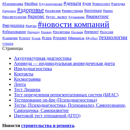
#деньги
#война
#дом
#блокировка
#евросоюз
#загадка
#грузоперевозки
#здоровье
#интерьер
#иллюзия
#инвестиции
#кино
#зарплата
#кризис
#маркетинг
#косметология
#курс_валют
#лукашенко
#новости компаний
#медицина
#наука
#образование
#ремонт
#политика
#россия
#переезд
#пожар
#польша
технологии
#сша
#трамп
#санкции
#спорт
#финансы
#сталь
#футбол
утрата
Страницы
Акупунктурная диагностика
Аюрведа — индивидуальная аюрведическая диета
Иридодиагностика
Контакты
Космограмма
Лента
Тест Люшера
Тест определения репрезентативных систем (БИАС)
Тестирование on-line (Психодиагностика)
Тесты, Психодиагностика, Психоанализ, Самопознание,
Самооценка, Саморазвитие
Цветовой тест отношений (ЦТО)
Новости
строительства и ремонта
.