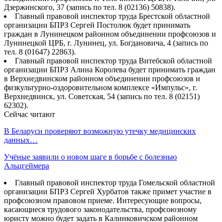
Дзержинского, 37 (запись по тел. 8 (02136) 50838).
Главный правовой инспектор труда Брестской областной
организации БПРЗ Сергей Постолюк будет принимать
граждан в Лунинецком районном объединении профсоюзов и
Лунинецкой ЦРБ, г. Лунинец, ул. Богдановича, 4 (запись по
тел. 8 (01647) 22863).
Главный правовой инспектор труда Витебской областной
организации БПРЗ Алина Королева будет принимать граждан
в Верхнедвинском районном объединении профсоюзов и
физкультурно-оздоровительном комплексе «Импульс», г.
Верхнедвинск, ул. Советская, 54 (запись по тел. 8 (02151)
62302).
Сейчас читают
В Беларуси проверяют возможную утечку медицинских
данных…
Учёные заявили о новом шаге в борьбе с болезнью
Альцгеймера
Главный правовой инспектор труда Гомельской областной
организации БПРЗ Сергей Хурбатов также примет участие в
профсоюзном правовом приеме. Интересующие вопросы,
касающиеся трудового законодательства, профсоюзному
юристу можно будет задать в Калинковичском районном