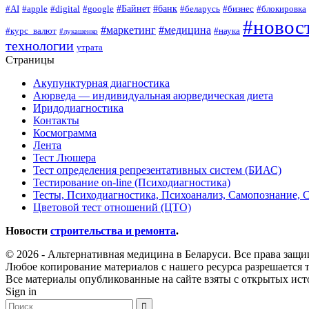
#Байнет
#банк
#AI
#apple
#digital
#google
#беларусь
#бизнес
#блокировка
#новос
#маркетинг
#медицина
#курс_валют
#наука
#лукашенко
технологии
утрата
Страницы
Акупунктурная диагностика
Аюрведа — индивидуальная аюрведическая диета
Иридодиагностика
Контакты
Космограмма
Лента
Тест Люшера
Тест определения репрезентативных систем (БИАС)
Тестирование on-line (Психодиагностика)
Тесты, Психодиагностика, Психоанализ, Самопознание, 
Цветовой тест отношений (ЦТО)
Новости
строительства и ремонта
.
© 2026 - Альтернативная медицина в Беларуси. Все права защ
Любое копирование материалов с нашего ресурса разрешается т
Все материалы опубликованные на сайте взяты с открытых исто
Sign in