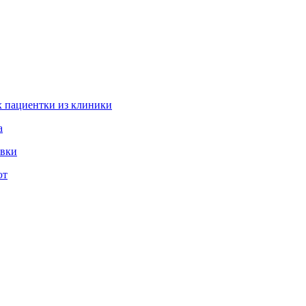
 пациентки из клиники
а
овки
ют