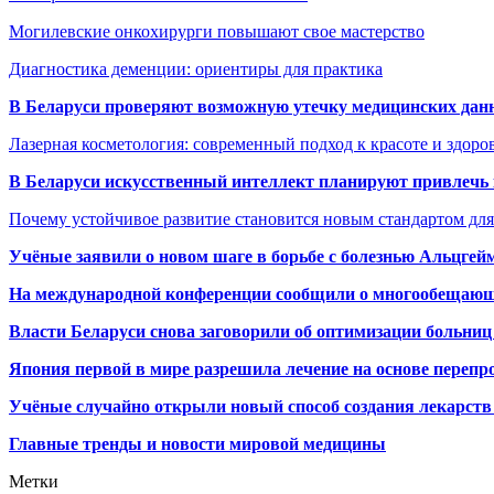
Могилевские онкохирурги повышают свое мастерство
Диагностика деменции: ориентиры для практика
В Беларуси проверяют возможную утечку медицинских дан
Лазерная косметология: современный подход к красоте и здор
В Беларуси искусственный интеллект планируют привлечь к
Почему устойчивое развитие становится новым стандартом дл
Учёные заявили о новом шаге в борьбе с болезнью Альцгей
На международной конференции сообщили о многообещающи
Власти Беларуси снова заговорили об оптимизации больниц
Япония первой в мире разрешила лечение на основе переп
Учёные случайно открыли новый способ создания лекарств 
Главные тренды и новости мировой медицины
Метки