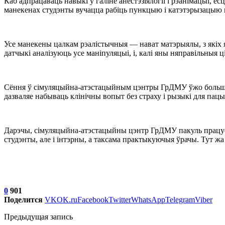
Каб адпрацаваць навыкі ў галіне анестэзіялогіі і рэанімацыі, ё
манекенах студэнты вучацца рабіць пункцыю і катэтэрызацыю ц
Усе манекены цалкам рэалістычныя — нават матэрыялы, з якіх 
датчыкі аналізуюць усе маніпуляцыі, і, калі яны няправільныя 
Сёння ў сімуляцыйна-атэстацыйным цэнтры ГрДМУ ўжо больш за 
дазваляе набываць клінічны вопыт без страху і рызыкі для пацы
Дарэчы, сімуляцыйна-атэстацыйны цэнтр ГрДМУ пакуль працуе 
студэнты, але і інтэрны, а таксама практыкуючыя ўрачы. Тут жа
0
901
Поделится
VK
OK.ru
Facebook
Twitter
WhatsApp
Telegram
Viber
Предыдущая запись