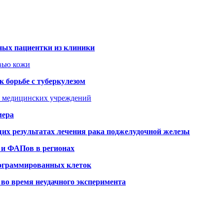
ных пациентки из клиники
овью кожи
 борьбе с туберкулезом
я медицинских учреждений
мера
х результатах лечения рака поджелудочной железы
 и ФАПов в регионах
рограммированных клеток
во время неудачного эксперимента