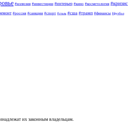
ровье
#кризис
#интерьер
#иллюзия
#инвестиции
#кино
#косметология
#сша
#трамп
ремонт
#россия
#санкции
#спорт
#финансы
#сталь
#футбол
ринадлежат их законным владельцам.