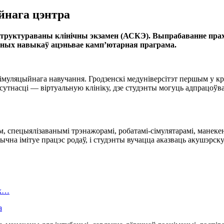
йнага цэнтра
труктураваны клінічны экзамен (АСКЭ). Выпрабаванне прахо
чных навыкаў ацэньвае камп’ютарная праграма.
муляцыйнага навучання. Гродзенскі медуніверсітэт першым у кр
сутнасці — віртуальную клініку, дзе студэнты могуць адпрацоўв
пецыялізаванымі трэнажорамі, робатамі-сімулятарамі, манекена
ычна імітуе працэс родаў, і студэнты вучацца аказваць акушэрск
ых…
а