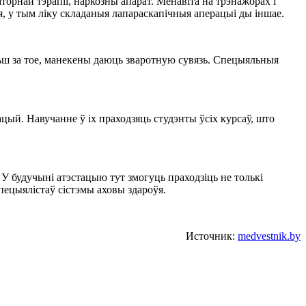
аторнай тэрапіі, наркозны апарат. Менавіта на трэнажорах і
, у тым ліку складаныя лапараскапічныя аперацыі ды іншае.
ьш за тое, манекены даюць зваротную сувязь. Спецыяльныя
ый. Навучанне ў іх праходзяць студэнты ўсіх курсаў, што
 будучыні атэстацыю тут змогуць праходзіць не толькі
пецыялістаў сістэмы аховы здароўя.
Источник:
medvestnik.by