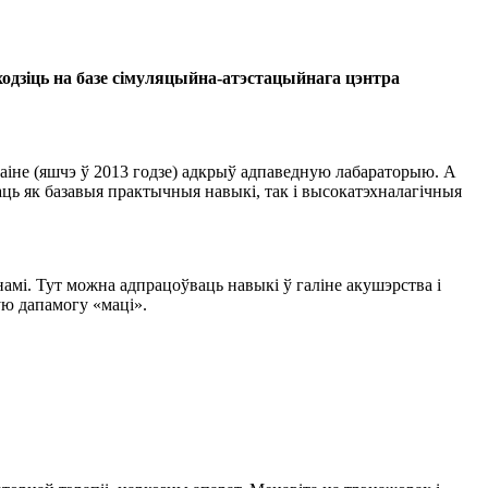
дзіць на базе сімуляцыйна-атэстацыйнага цэнтра
аіне (яшчэ ў 2013 годзе) адкрыў адпаведную лабараторыю. А
аць як базавыя практычныя навыкі, так і высокатэхналагічныя
мі. Тут можна адпрацоўваць навыкі ў галіне акушэрства і
ую дапамогу «маці».