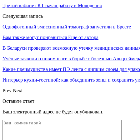
Третий кабинет КТ начал работу в Молодечно
Следующая запись
Однофотонный эмиссионный томограф запустили в Бресте
Вам также могут понравиться
Еще от автора
В Беларуси проверяют возможную утечку медицинских данных
Учёные заявили о новом шаге в борьбе с болезнью Альцгеймер
Какие преимущества имеет ПЭ лента с липким слоем для упак
Интерьер кухни-гостиной: как объединить зоны и сохранить у
Prev
Next
Оставьте ответ
Ваш электронный адрес не будет опубликован.