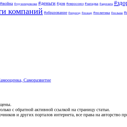
#здо
#деньги
#война
#дом
#евросоюз
#загадка
#грузоперевозки
#зарплата
ти компаний
#образование
#
#политика
#переезд
#пожар
#польша
Самооценка, Саморазвитие
ищены.
олько с обратной активной ссылкой на страницу статьи.
чников и других порталов интернета, все права на авторство п