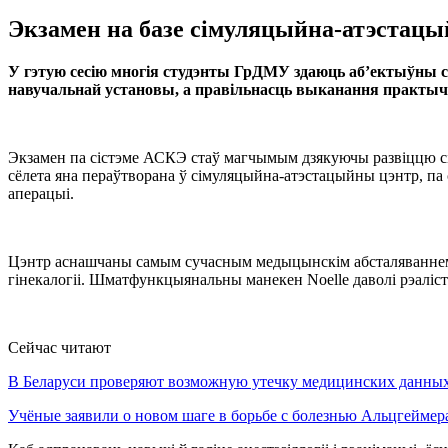
Экзамен на базе сімуляцыйна-атэстацы
У гэтую сесію многія студэнты ГрДМУ здаюць аб’ектыўны с
навучальнай установы, а правільнасць выканання практы
Экзамен па сістэме АСКЭ стаў магчымым дзякуючы развіццю сі
сёлета яна пераўтворана ў сімуляцыйна-атэстацыйны цэнтр, па 
аперацыі.
Цэнтр аснашчаны самым сучасным медыцынскім абсталяваннем, с
гінекалогіі. Шматфункцыянальны манекен Noelle даволі рэаліст
Сейчас читают
В Беларуси проверяют возможную утечку медицинских данн
Учёные заявили о новом шаге в борьбе с болезнью Альцгеймер