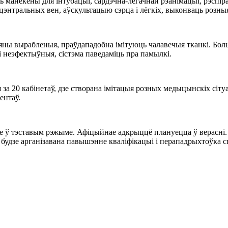
сць манекены для інтубацыі, сардэчна-лёгачнай рэанімацыі, рэспір
энтральных вен, аўскультацыю сэрца і лёгкіх, выконваць розныя
яны вырабленыя, праўдападобна імітуюць чалавечыя тканкі. Бол
ці неэфектыўныя, сістэма паведаміць пра памылкі.
20 кабінетаў, дзе створана імітацыя розных медыцынскіх сітуац
ентаў.
ў тэставым рэжыме. Афіцыйнае адкрыццё плануецца ў верасні. У
 будзе арганізавана павышэнне кваліфікацыі і перападрыхтоўка с