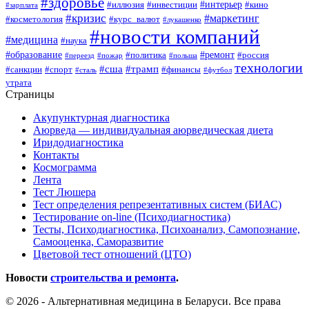
#здоровье
#интерьер
#иллюзия
#инвестиции
#кино
#зарплата
#кризис
#маркетинг
#косметология
#курс_валют
#лукашенко
#новости компаний
#медицина
#наука
#образование
#ремонт
#политика
#россия
#переезд
#пожар
#польша
технологии
#сша
#трамп
#санкции
#спорт
#финансы
#сталь
#футбол
утрата
Страницы
Акупунктурная диагностика
Аюрведа — индивидуальная аюрведическая диета
Иридодиагностика
Контакты
Космограмма
Лента
Тест Люшера
Тест определения репрезентативных систем (БИАС)
Тестирование on-line (Психодиагностика)
Тесты, Психодиагностика, Психоанализ, Самопознание,
Самооценка, Саморазвитие
Цветовой тест отношений (ЦТО)
Новости
строительства и ремонта
.
© 2026 - Альтернативная медицина в Беларуси. Все права