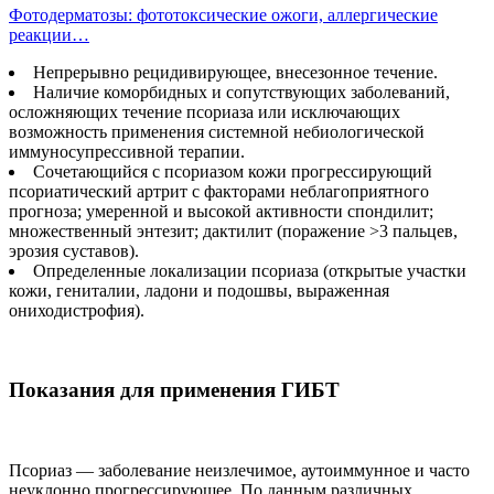
Фотодерматозы: фототоксические ожоги, аллергические
реакции…
Непрерывно рецидивирующее, внесезонное течение.
Наличие коморбидных и сопутствующих заболеваний,
осложняющих течение псориаза или исключающих
возможность применения системной небиологической
иммуносупрессивной терапии.
Сочетающийся с псориазом кожи прогрессирующий
псориатический артрит с факторами неблагоприятного
прогноза; умеренной и высокой активности спондилит;
множественный энтезит; дактилит (поражение >3 пальцев,
эрозия суставов).
Определенные локализации псориаза (открытые участки
кожи, гениталии, ладони и подошвы, выраженная
ониходистрофия).
Показания для применения ГИБТ
Псориаз — заболевание неизлечимое, аутоиммунное и часто
неуклонно прогрессирующее. По данным различных