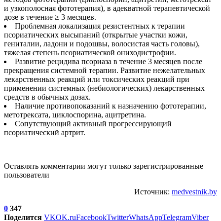
и узкополосная фототерапия), в адекватной терапевтической
дозе в течение ≥ 3 месяцев.
Проблемная локализация резистентных к терапии
псориатических высыпаний (открытые участки кожи,
гениталии, ладони и подошвы, волосистая часть головы),
тяжелая степень псориатической ониходистрофии.
Развитие рецидива псориаза в течение 3 месяцев после
прекращения системной терапии. Развитие нежелательных
лекарственных реакций или токсических реакций при
применении системных (небиологических) лекарственных
средств в обычных дозах.
Наличие противопоказаний к назначению фототерапии,
метотрексата, циклоспорина, ацитретина.
Сопутствующий активный прогрессирующий
псориатический артрит.
Оставлять комментарии могут только зарегистрированные
пользователи
Источник:
medvestnik.by
0
347
Поделится
VK
OK.ru
Facebook
Twitter
WhatsApp
Telegram
Viber