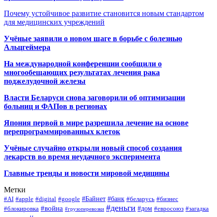
Почему устойчивое развитие становится новым стандартом
для медицинских учреждений
Учёные заявили о новом шаге в борьбе с болезнью
Альцгеймера
На международной конференции сообщили о
многообещающих результатах лечения рака
поджелудочной железы
Власти Беларуси снова заговорили об оптимизации
больниц и ФАПов в регионах
Япония первой в мире разрешила лечение на основе
перепрограммированных клеток
Учёные случайно открыли новый способ создания
лекарств во время неудачного эксперимента
Главные тренды и новости мировой медицины
Метки
#Байнет
#банк
#AI
#apple
#digital
#google
#беларусь
#бизнес
#деньги
#война
#дом
#блокировка
#евросоюз
#загадка
#грузоперевозки