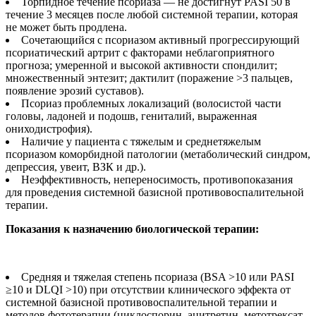
Торпидное течение псориаза — не достигнут PASI 50 в
течение 3 месяцев после любой системной терапии, которая
не может быть продлена.
Сочетающийся с псориазом активный прогрессирующий
псориатический артрит с факторами неблагоприятного
прогноза; умеренной и высокой активности спондилит;
множественный энтезит; дактилит (поражение >3 пальцев,
появление эрозий суставов).
Псориаз проблемных локализаций (волосистой части
головы, ладоней и подошв, гениталий, выраженная
ониходистрофия).
Наличие у пациента с тяжелым и среднетяжелым
псориазом коморбидной патологии (метаболический синдром,
депрессия, увеит, ВЗК и др.).
Неэффективность, непереносимость, противопоказания
для проведения системной базисной противовоспалительной
терапии.
Показания к назначению биологической терапии:
Средняя и тяжелая степень псориаза (BSA >10 или PASI
≥10 и DLQI >10) при отсутствии клинического эффекта от
системной базисной противовоспалительной терапии и
методов фототерапии (циклоспорин, ацитретин, метотрексат