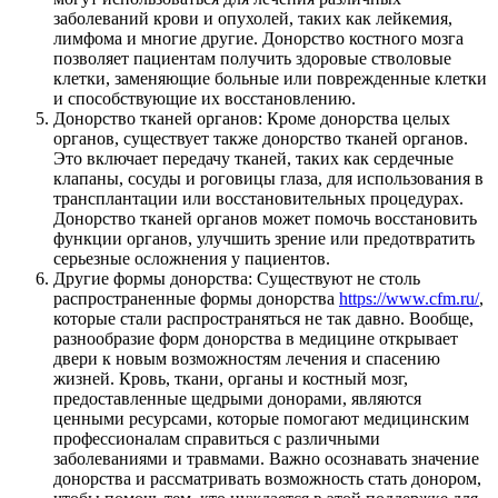
заболеваний крови и опухолей, таких как лейкемия,
лимфома и многие другие. Донорство костного мозга
позволяет пациентам получить здоровые стволовые
клетки, заменяющие больные или поврежденные клетки
и способствующие их восстановлению.
Донорство тканей органов: Кроме донорства целых
органов, существует также донорство тканей органов.
Это включает передачу тканей, таких как сердечные
клапаны, сосуды и роговицы глаза, для использования в
трансплантации или восстановительных процедурах.
Донорство тканей органов может помочь восстановить
функции органов, улучшить зрение или предотвратить
серьезные осложнения у пациентов.
Другие формы донорства: Существуют не столь
распространенные формы донорства
https://www.cfm.ru/
,
которые стали распространяться не так давно. Вообще,
разнообразие форм донорства в медицине открывает
двери к новым возможностям лечения и спасению
жизней. Кровь, ткани, органы и костный мозг,
предоставленные щедрыми донорами, являются
ценными ресурсами, которые помогают медицинским
профессионалам справиться с различными
заболеваниями и травмами. Важно осознавать значение
донорства и рассматривать возможность стать донором,