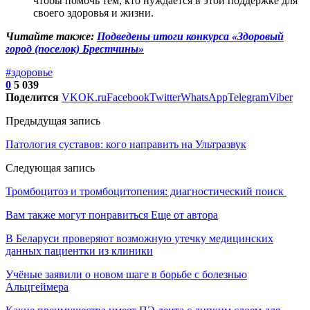
чтобы помочь тем, кто нуждается в этой поддержке для
своего здоровья и жизни.
Читайте также:
Подведены итоги конкурса «Здоровый
город (поселок) Брестчины»
#здоровье
0
5 039
Поделится
VK
OK.ru
Facebook
Twitter
WhatsApp
Telegram
Viber
Предыдущая запись
Патология суставов: кого направить на Ультразвук
Следующая запись
Тромбоцитоз и тромбоцитопения: диагностический поиск
Вам также могут понравиться
Еще от автора
В Беларуси проверяют возможную утечку медицинских
данных пациентки из клиники
Учёные заявили о новом шаге в борьбе с болезнью
Альцгеймера