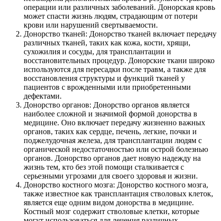
операции или различных заболеваний. Донорская кровь
может спасти жизнь людям, страдающим от потери
крови или нарушений свертываемости.
Донорство тканей: Донорство тканей включает передачу
различных тканей, таких как кожа, кости, хрящи,
сухожилия и сосуды, для трансплантации и
восстановительных процедур. Донорские ткани широко
используются для пересадки после травм, а также для
восстановления структуры и функций тканей у
пациентов с врожденными или приобретенными
дефектами.
Донорство органов: Донорство органов является
наиболее сложной и значимой формой донорства в
медицине. Оно включает передачу жизненно важных
органов, таких как сердце, печень, легкие, почки и
поджелудочная железа, для трансплантации людям с
органической недостаточностью или острой болезнью
органов. Донорство органов дает новую надежду на
жизнь тем, кто без этой помощи сталкивается с
серьезными угрозами для своего здоровья и жизни.
Донорство костного мозга: Донорство костного мозга,
также
известное как трансплантация стволовых клеток,
является еще одним видом донорства в медицине.
Костный мозг содержит стволовые клетки, которые
могут использоваться для лечения различных