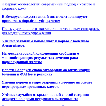
Лазерная косметология: современный подход к красоте и
здоровью кожи
В Беларуси искусственный интеллект планируют
привлечь к борьбе с туберкулезом
Почему устойчивое развитие становится новым стандартом
для медицинских учреждений
Учёные заявили о новом шаге в борьбе с болезнью
Альцгеймера
На международной конференции сообщили о
многообещающих результатах лечения рака
поджелудочной железы
Власти Беларуси снова заговорили об оптимизации
больниц и ФАПов в регионах
Япония первой в мире разрешила лечение на основе
перепрограммированных клеток
Учёные случайно открыли новый способ создания
лекарств во время неудачного эксперимента