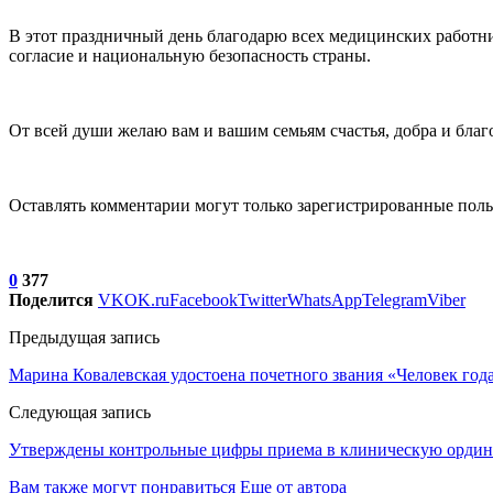
В этот праздничный день благодарю всех медицинских работни
согласие и национальную безопасность страны.
От всей души желаю вам и вашим семьям счастья, добра и благ
Оставлять комментарии могут только зарегистрированные поль
0
377
Поделится
VK
OK.ru
Facebook
Twitter
WhatsApp
Telegram
Viber
Предыдущая запись
Марина Ковалевская удостоена почетного звания «Человек год
Следующая запись
Утверждены контрольные цифры приема в клиническую ординат
Вам также могут понравиться
Еще от автора