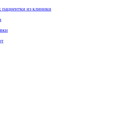
 пациентки из клиники
а
овки
ют