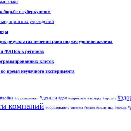
овью кожи
 борьбе с туберкулезом
я медицинских учреждений
мера
х результатах лечения рака поджелудочной железы
 и ФАПов в регионах
рограммированных клеток
во время неудачного эксперимента
#здо
#деньги
#война
#дом
#евросоюз
#загадка
#грузоперевозки
#зарплата
ти компаний
#образование
#
#политика
#переезд
#пожар
#польша