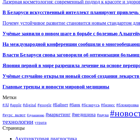
Лазерная косметология: современный подход к красоте и здор
В Беларуси искусственный интеллект планируют привлечь к
Почему устойчивое развитие становится новым стандартом дл
Учёные заявили о новом шаге в борьбе с болезнью Альцгей
На международной конференции сообщили о многообещающи
Власти Беларуси снова заговорили об оптимизации больниц
Япония первой в мире разрешила лечение на основе переп
Учёные случайно открыли новый способ создания лекарств 
Главные тренды и новости мировой медицины
Метки
#Байнет
#банк
#AI
#apple
#digital
#google
#беларусь
#бизнес
#блокировка
#новос
#маркетинг
#медицина
#курс_валют
#наука
#лукашенко
технологии
утрата
Страницы
Акупунктурная диагностика