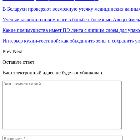
В Беларуси проверяют возможную утечку медицинских данных
Учёные заявили о новом шаге в борьбе с болезнью Альцгеймер
Какие преимущества имеет ПЭ лента с липким слоем для упак
Интерьер кухни-гостиной: как объединить зоны и сохранить у
Prev
Next
Оставьте ответ
Ваш электронный адрес не будет опубликован.