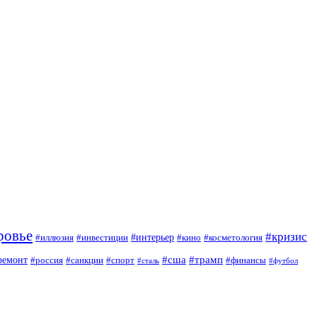
ровье
#кризис
#интерьер
#иллюзия
#инвестиции
#кино
#косметология
#сша
#трамп
ремонт
#россия
#санкции
#спорт
#финансы
#сталь
#футбол