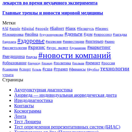
лекарств во время неудачного эксперимента
Главные тренды и новости мировой медицины
Метки
#Байнет
#банк
#AI
#apple
#digital
#google
#беларусь
#бизнес
#деньги
#война
#дом
#блокировка
#евросоюз
#загадка
#грузоперевозки
#здоровье
#интерьер
#иллюзия
#инвестиции
#кино
#зарплата
#кризис
#маркетинг
#косметология
#курс_валют
#лукашенко
#новости компаний
#медицина
#наука
#образование
#ремонт
#политика
#россия
#переезд
#пожар
#польша
технологии
#сша
#трамп
#санкции
#спорт
#финансы
#сталь
#футбол
утрата
Страницы
Акупунктурная диагностика
Аюрведа — индивидуальная аюрведическая диета
Иридодиагностика
Контакты
Космограмма
Лента
Тест Люшера
Тест определения репрезентативных систем (БИАС)