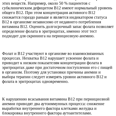
этих веществ. Например, около 50 % пациентов с
субклиническим дефицитом В12 имеют нормальный уровень
общего В12. При этом концентрация активного В12
снижается гораздо раньше и является индикатором статуса
В12 в организме независимо от недавнего потребления
витамина В12. Оценить долгосрочный запас фолата позволяет
определение фолата в эритроцитах, именно этот тест
подходит для скрининга на пернициозную анемию.
Фолат и В12 участвуют в организме во взаимосвязанных
процессах. Нехватка В12 нарушает усвоение фолата и
приводит к низким показателям концентрации фолата в
эритроцитах даже при достаточном поступлении его с пищей
в организм. Поэтому для установки причины анемии и
выбора терапии следует измерять уровни активного В12 и
фолата в эритроцитах одновременно.
К нарушению всасывания витамина В12 при пернициозной
анемии приводят два аутоиммунных процесса: снижение
выработки внутреннего фактора клетками желудка и
блокировка внутреннего фактора аутоантителами.