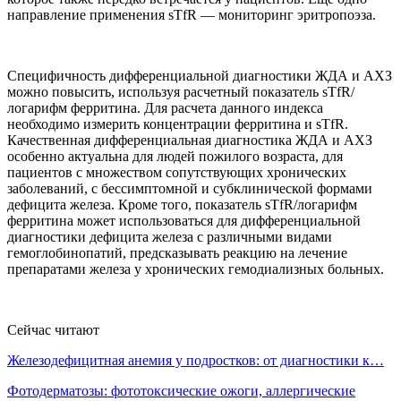
направление применения sTfR — мониторинг эритропоэза.
Специфичность дифференциальной диагностики ЖДА и АХЗ
можно повысить, используя расчетный показатель sTfR/
логарифм ферритина. Для расчета данного индекса
необходимо измерить концентрации ферритина и sTfR.
Качественная дифференциальная диагностика ЖДА и АХЗ
особенно актуальна для людей пожилого возраста, для
пациентов с множеством сопутствующих хронических
заболеваний, с бессимптомной и субклинической формами
дефицита железа. Кроме того, показатель sTfR/логарифм
ферритина может использоваться для дифференциальной
диагностики дефицита железа с различными видами
гемоглобинопатий, предсказывать реакцию на лечение
препаратами железа у хронических гемодиализных больных.
Сейчас читают
Железодефицитная анемия у подростков: от диагностики к…
Фотодерматозы: фототоксические ожоги, аллергические