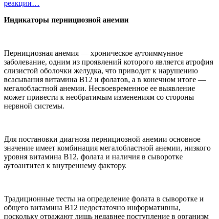
реакции…
Индикаторы пернициозной анемии
Пернициозная анемия — хроническое аутоиммунное
заболевание, одним из проявлений которого является атрофия
слизистой оболочки желудка, что приводит к нарушению
всасывания витамина В12 и фолатов, а в конечном итоге —
мегалобластной анемии. Несвоевременное ее выявление
может привести к необратимым изменениям со стороны
нервной системы.
Для постановки диагноза пернициозной анемии основное
значение имеет комбинация мегалобластной анемии, низкого
уровня витамина В12, фолата и наличия в сыворотке
аутоантител к внутреннему фактору.
Традиционные тесты на определение фолата в сыворотке и
общего витамина В12 недостаточно информативны,
поскольку отражают лишь недавнее поступление в организм