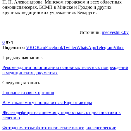
Н. Н. Александрова, Минском городском и всех областных
онкодиспансерах, БСМП в Минске и Гродно и других
крупных медицинских учреждениях Беларуси.
Источник:
medvestnik.by
0
974
Поделится
VK
OK.ru
Facebook
Twitter
WhatsApp
Telegram
Viber
Предыдущая запись
Рекомендации по описанию основных телесных повреждений
в медицинских документах
Следующая запись
Пролапс тазовых органов
Вам также могут понравиться
Еще от автора
Железодефицитная анемия у подростков: от диагностики к
лечению
Фотодерматозы: фототоксические ожоги, аллергические