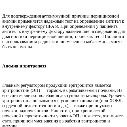
Для подтверждения аутоиммунной причины пернициозной
анемии применяется надежный тест на определение антител к
внутреннему фактору (IFAb). При определении у пациента
антител к внутреннему фактору дальнейшие исследования для
диагностики пернициозной анемии, такие как тест Шиллинга
с использованием радиоактивно меченого кобаламина, могут
быть не нужны.
Анемия и эритропоэз
Главным регулятором продукции эритроцитов является
эритропоэтин (ЭП) — гормон, вырабатываемый почками. На
его синтез влияют колебания доступности кислорода. Уровень
эритропоэтина повышается в условиях гипоксии (при ХОБЛ,
сердечной недостаточности и др.), а также при опухолях
почек и надпочечников. Напротив, при хронической
почечной недостаточности уровень ЭП снижается, что может
стать причиной уменьшения выработки эритроцитов и
анемии.