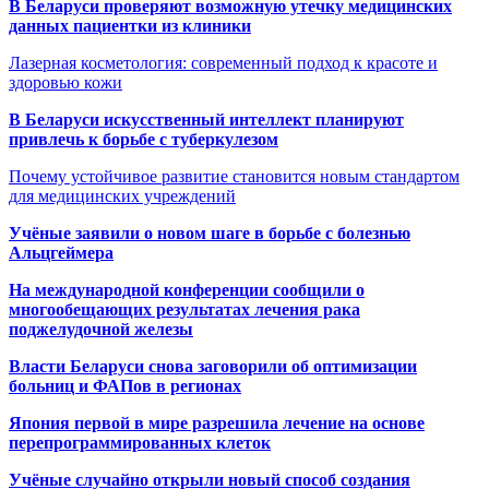
В Беларуси проверяют возможную утечку медицинских
данных пациентки из клиники
Лазерная косметология: современный подход к красоте и
здоровью кожи
В Беларуси искусственный интеллект планируют
привлечь к борьбе с туберкулезом
Почему устойчивое развитие становится новым стандартом
для медицинских учреждений
Учёные заявили о новом шаге в борьбе с болезнью
Альцгеймера
На международной конференции сообщили о
многообещающих результатах лечения рака
поджелудочной железы
Власти Беларуси снова заговорили об оптимизации
больниц и ФАПов в регионах
Япония первой в мире разрешила лечение на основе
перепрограммированных клеток
Учёные случайно открыли новый способ создания