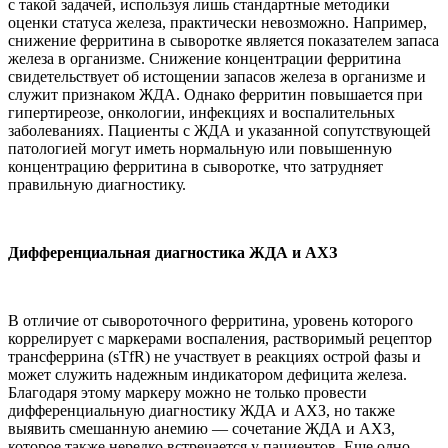
с такой задачей, используя лишь стандартные методики
оценки статуса железа, практически невозможно. Например,
снижение ферритина в сыворотке является показателем запаса
железа в организме. Снижение концентрации ферритина
свидетельствует об истощении запасов железа в организме и
служит признаком ЖДА. Однако ферритин повышается при
гипертиреозе, онкологии, инфекциях и воспалительных
заболеваниях. Пациенты с ЖДА и указанной сопутствующей
патологией могут иметь нормальную или повышенную
концентрацию ферритина в сыворотке, что затрудняет
правильную диагностику.
Дифференциальная диагностика ЖДА и АХЗ
В отличие от сывороточного ферритина, уровень которого
коррелирует с маркерами воспаления, растворимый рецептор
трансферрина (sTfR) не участвует в реакциях острой фазы и
может служить надежным индикатором дефицита железа.
Благодаря этому маркеру можно не только провести
дифференциальную диагностику ЖДА и АХЗ, но также
выявить смешанную анемию — сочетание ЖДА и АХЗ,
которое также нередко встречается у пациентов. Еще одно