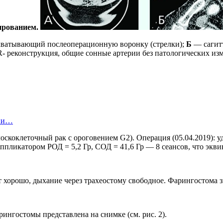
ированием.
охватывающий послеоперационную воронку (стрелки);
Б
— сагитт
 реконструкция, общие сонные артерии без патологических изм
ции…
оскоклеточный рак с ороговением G2). Операция (05.04.2019): 
пликатором РОД = 5,2 Гр, СОД = 41,6 Гр — 8 сеансов, что эквив
хорошо, дыхание через трахеостому свободное. Фарингостома зи
ингостомы представлена на снимке (см. рис. 2).