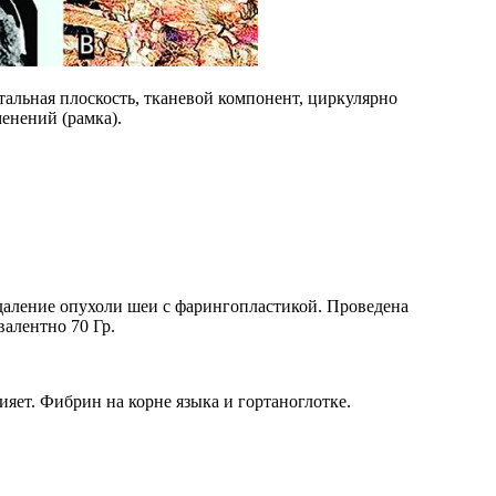
альная плоскость, тканевой компонент, циркулярно
енений (рамка).
удаление опухоли шеи с фарингопластикой. Проведена
алентно 70 Гр.
яет. Фибрин на корне языка и гортаноглотке.