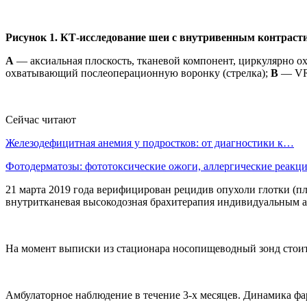
Рисунок 1. КТ-исследование шеи с внутривенным контраст
А
— аксиальная плоскость, тканевой компонент, циркулярно 
охватывающий послеоперационную воронку (стрелка);
В
— VR-
Сейчас читают
Железодефицитная анемия у подростков: от диагностики к…
Фотодерматозы: фототоксические ожоги, аллергические реак
21 марта 2019 года верифицирован рецидив опухоли глотки (пл
внутритканевая высокодозная брахитерапия индивидуальным ап
На момент выписки из стационара носопищеводный зонд стоит 
Амбулаторное наблюдение в течение 3-х месяцев. Динамика фар