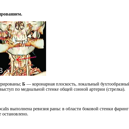
ированием.
трированы;
Б
— коронарная плоскость, локальный бухтообразны
ступ по медиальной стенке общей сонной артерии (стрелка).
localis выполнена ревизия раны: в области боковой стенки фари
 остановлено.