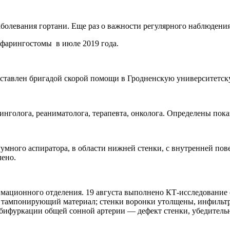
фарингостомы в июле 2019 года.
доставлен бригадой скорой помощи в Гродненскую университетс
инголога, реаниматолога, терапевта, онколога. Определены пок
много аспиратора, в области нижней стенки, с внутренней пов
лено.
имационного отделения. 19 августа выполнено КТ-исследование
тампонирующий материал; стенки воронки утолщены, инфильтр
 бифуркации общей сонной артерии — дефект стенки, убедитель