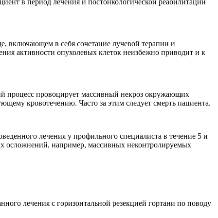
ациент в период лечения и постонкологической реабилитации
е, включающем в себя сочетание лучевой терапии и
жения активности опухолевых клеток неизбежно приводит и к
кий процесс провоцирует массивный некроз окружающих
ющему кровотечению. Часто за этим следует смерть пациента.
еденного лечения у профильного специалиста в течение 5 и
ных осложнений, например, массивных неконтролируемых
анного лечения с горизонтальной резекцией гортани по поводу