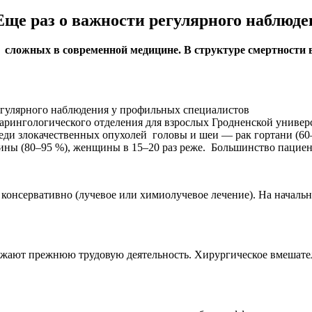
Еще раз о важности регулярного наблюд
 сложных в современной медицине. В структуре смертности 
арингологического отделения для взрослых Гродненской универ
еди злокачественных опухолей головы и шеи — рак гортани (60–
ы (80–95 %), женщины в 15–20 раз реже. Большинство пациенто
консервативно (лучевое или химиолучевое лечение). На началь
ают прежнюю трудовую деятельность. Хирургическое вмешательс