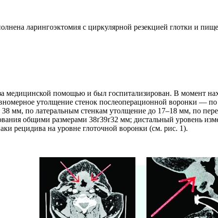
полнена ларингоэктомия с циркулярной резекцией глотки и пище
я за медицинской помощью и был госпитализирован. В момент н
равномерное утолщение стенок послеоперационной воронки — по з
 38 мм, по латеральным стенкам утолщение до 17–18 мм, по пе
ования общими размерами 38ґ39ґ32 мм; дистальный уровень изме
ки рецидива на уровне глоточной воронки (см. рис. 1).