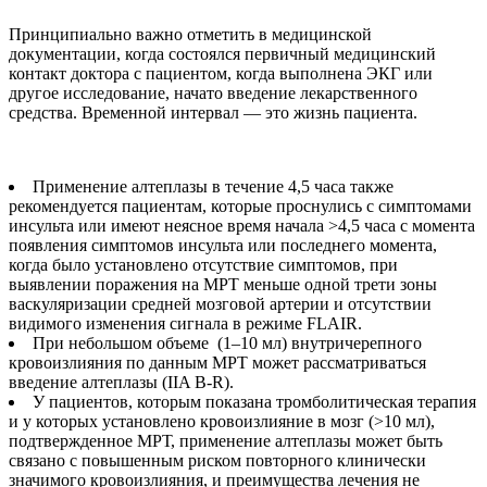
Принципиально важно отметить в медицинской
документации, когда состоялся первичный медицинский
контакт доктора с пациентом, когда выполнена ЭКГ или
другое исследование, начато введение лекарственного
средства. Временной интервал — это жизнь пациента.
Применение алтеплазы в течение 4,5 часа также
рекомендуется пациентам, которые проснулись с симптомами
инсульта или имеют неясное время начала >4,5 часа с момента
появления симптомов инсульта или последнего момента,
когда было установлено отсутствие симптомов, при
выявлении поражения на МРТ меньше одной трети зоны
васкуляризации средней мозговой артерии и отсутствии
видимого изменения сигнала в режиме FLAIR.
При небольшом объеме (1–10 мл) внутричерепного
кровоизлияния по данным МРТ может рассматриваться
введение алтеплазы (IIA B-R).
У пациентов, которым показана тромболитическая терапия
и у которых установлено кровоизлияние в мозг (>10 мл),
подтвержденное МРТ, применение алтеплазы может быть
связано с повышенным риском повторного клинически
значимого кровоизлияния, и преимущества лечения не