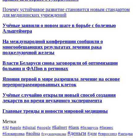
Почему устойчивое развитие становится новым стандартом
для медицинских учреждений
Учёные заявили о новом шаге в борьбе с болезнью
Альцгеймера
На международной конференции сообщили о
многообещающих результатах лечения рака
поджелудочной железы
Власти Беларуси снова заговорили об оптимизации
больниц и ФАПов в регионах
Япония первой в мире разрешила лечение на основе
перепрограммированных клеток
Учёные случайно открыли новый способ создания
лекарств во время неудачного эксперимента
Главные тренды и новости мировой медицины
Метки
#Байнет
#банк
#AI
#apple
#digital
#google
#беларусь
#бизнес
#деньги
#война
#дом
#блокировка
#евросоюз
#загадка
#грузоперевозки