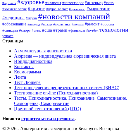
#здоровье
#интерьер
#иллюзия
#инвестиции
#кино
#зарплата
#кризис
#маркетинг
#косметология
#курс_валют
#лукашенко
#новости компаний
#медицина
#наука
#образование
#ремонт
#политика
#россия
#переезд
#пожар
#польша
технологии
#сша
#трамп
#санкции
#спорт
#финансы
#сталь
#футбол
утрата
Страницы
Акупунктурная диагностика
Аюрведа — индивидуальная аюрведическая диета
Иридодиагностика
Контакты
Космограмма
Лента
Тест Люшера
Тест определения репрезентативных систем (БИАС)
Тестирование on-line (Психодиагностика)
Тесты, Психодиагностика, Психоанализ, Самопознание,
Самооценка, Саморазвитие
Цветовой тест отношений (ЦТО)
Новости
строительства и ремонта
.
© 2026 - Альтернативная медицина в Беларуси. Все права