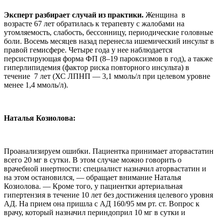
Эксперт разбирает случай из практики.
Женщина в
возрасте 67 лет обратилась к терапевту с жалобами на
утомляемость, слабость, бессонницу, периодические головные
боли. Восемь месяцев назад перенесла ишемический инсульт в
правой гемисфере. Четыре года у нее наблюдается
персистирующая форма ФП (8–19 пароксизмов в год), а также
гиперлипидемия (фактор риска повторного инсульта) в
течение 7 лет (ХС ЛПНП — 3,1 ммоль/л при целевом уровне
менее 1,4 ммоль/л).
Наталья Козиолова:
Проанализируем ошибки. Пациентка принимает аторвастатин
всего 20 мг в сутки. В этом случае можно говорить о
врачебной инертности: специалист назначил аторвастатин и
на этом остановился, — обращает внимание Наталья
Козиолова. — Кроме того, у пациентки артериальная
гипертензия в течение 10 лет без достижения целевого уровня
АД. На прием она пришла с АД 160/95 мм рт. ст. Вопрос к
врачу, который назначил периндоприл 10 мг в сутки и