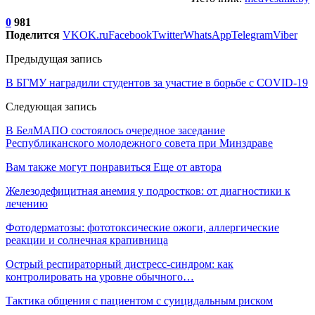
0
981
Поделится
VK
OK.ru
Facebook
Twitter
WhatsApp
Telegram
Viber
Предыдущая запись
В БГМУ наградили студентов за участие в борьбе с COVID-19
Следующая запись
В БелМАПО состоялось очередное заседание
Республиканского молодежного совета при Минздраве
Вам также могут понравиться
Еще от автора
Железодефицитная анемия у подростков: от диагностики к
лечению
Фотодерматозы: фототоксические ожоги, аллергические
реакции и солнечная крапивница
Острый респираторный дистресс-синдром: как
контролировать на уровне обычного…
Тактика общения с пациентом с суицидальным риском