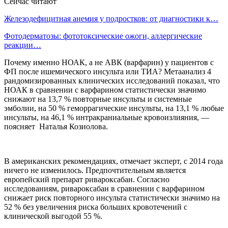
Сейчас читают
Железодефицитная анемия у подростков: от диагностики к…
Фотодерматозы: фототоксические ожоги, аллергические
реакции…
Почему именно НОАК, а не АВК (варфарин) у пациентов с
ФП после ишемического инсульта или ТИА? Метаанализ 4
рандомизированных клинических исследований показал, что
НОАК в сравнении с варфарином статистически значимо
снижают на 13,7 % повторные инсульты и системные
эмболии, на 50 % геморрагические инсульты, на 13,1 % любые
инсульты, на 46,1 % интракраниальные кровоизлияния, —
поясняет Наталья Козиолова.
В американских рекомендациях, отмечает эксперт, с 2014 года
ничего не изменилось. Предпочтительным является
европейский препарат ривароксабан. Согласно
исследованиям, ривароксабан в сравнении с варфарином
снижает риск повторного инсульта статистически значимо на
52 % без увеличения риска больших кровотечений с
клинической выгодой 55 %.