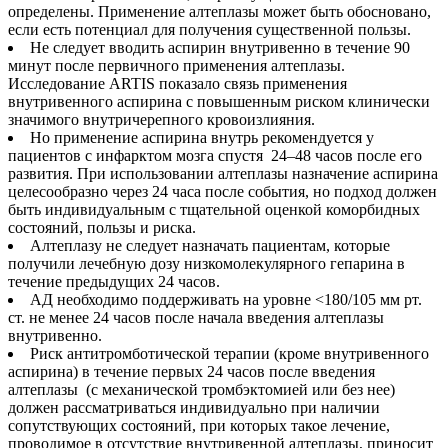
определены. Применение алтеплазы может быть обосновано,
если есть потенциал для получения существенной пользы.
Не следует вводить аспирин внутривенно в течение 90
минут после первичного применения алтеплазы.
Исследование ARTIS показало связь применения
внутривенного аспирина с повышенным риском клинически
значимого внутричерепного кровоизлияния.
Но применение аспирина внутрь рекомендуется у
пациентов с инфарктом мозга спустя 24–48 часов после его
развития. При использовании алтеплазы назначение аспирина
целесообразно через 24 часа после события, но подход должен
быть индивидуальным с тщательной оценкой коморбидных
состояний, пользы и риска.
Алтеплазу не следует назначать пациентам, которые
получили лечебную дозу низкомолекулярного гепарина в
течение предыдущих 24 часов.
АД необходимо поддерживать на уровне <180/105 мм рт.
ст. не менее 24 часов после начала введения алтеплазы
внутривенно.
Риск антитромботической терапии (кроме внутривенного
аспирина) в течение первых 24 часов после введения
алтеплазы (с механической тромбэктомией или без нее)
должен рассматриваться индивидуально при наличии
сопутствующих состояний, при которых такое лечение,
проводимое в отсутствие внутривенной алтеплазы, приносит