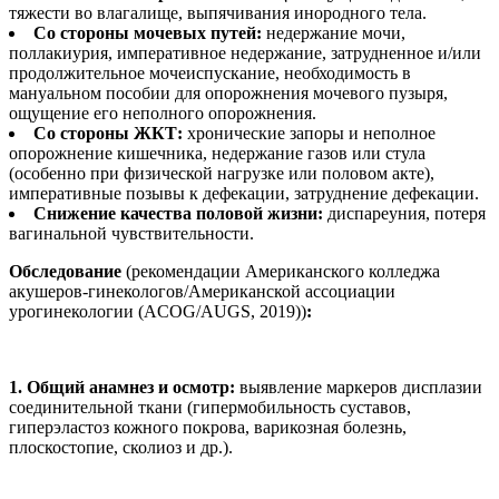
тяжести во влагалище, выпячивания инородного тела.
Со стороны мочевых путей:
недержание мочи,
поллакиурия, императивное недержание, затрудненное и/или
продолжительное мочеиспускание, необходимость в
мануальном пособии для опорожнения мочевого пузыря,
ощущение его неполного опорожнения.
Со стороны ЖКТ:
хронические запоры и неполное
опорожнение кишечника, недержание газов или стула
(особенно при физической нагрузке или половом акте),
императивные позывы к дефекации, затруднение дефекации.
Снижение качества половой жизни:
диспареуния, потеря
вагинальной чувствительности.
Обследование
(рекомендации Американского колледжа
акушеров-гинекологов/Американской ассоциации
урогинекологии (ACOG/AUGS, 2019))
:
1.
Общий анамнез и осмотр:
выявление маркеров дисплазии
соединительной ткани (гипермобильность суставов,
гиперэластоз кожного покрова, варикозная болезнь,
плоскостопие, сколиоз и др.).