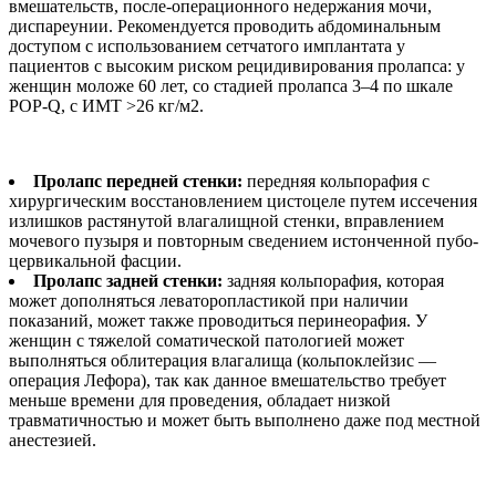
вмешательств, после-операционного недержания мочи,
диспареунии. Рекомендуется проводить абдоминальным
доступом с использованием сетчатого имплантата у
пациентов с высоким риском рецидивирования пролапса: у
женщин моложе 60 лет, со стадией пролапса 3–4 по шкале
POP-Q, с ИМТ >26 кг/м2.
Пролапс передней стенки:
передняя кольпорафия с
хирургическим восстановлением цистоцеле путем иссечения
излишков растянутой влагалищной стенки, вправлением
мочевого пузыря и повторным сведением истонченной пубо-
цервикальной фасции.
Пролапс задней стенки:
задняя кольпорафия, которая
может дополняться леваторопластикой при наличии
показаний, может также проводиться перинеорафия. У
женщин с тяжелой соматической патологией может
выполняться облитерация влагалища (кольпоклейзис —
операция Лефора), так как данное вмешательство требует
меньше времени для проведения, обладает низкой
травматичностью и может быть выполнено даже под местной
анестезией.