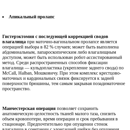
Апикальный пролапс
Гистерэктомия с последующей коррекцией сводов
влагалища
при маточно-вагинальном пролапсе является
операцией выбора в 82 % случаев; может быть выполнена
абдоминальным, лапароскопическим либо влагалищным
доступом, может быть использован робот-ассистированный
метод. Среди распространенных способов фиксации
влагалища — кульдопластика (укрепление заднего свода) по
McCall, Halban, Мошковичу. При этом комплекс крестцово-
маточных и кардинальных связок фиксируется к задней
поверхности брюшины, тем самым закрывая позадиматочное
пространство.
Манчестерская операция
позволяет сохранить
анатомическую целостность тканей малого таза, снизить
объем кровопотери, время операции и срок пребывания в
стационаре. Предпочтительно при опущении стенок
влагалища в сочетании с элонгацией шейки без опущения