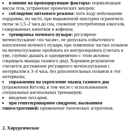
влияние на провоцирующие факторы:
нормализация
массы тела, устранение хронических запоров;
соблюдение питьевого режима:
пить воду небольшими
порциями, но часто, при выраженной никтурии ограничить
питье за 1,5–2 часа до сна, снижение употребления алкоголя,
газированных напитков и кофеина;
тренировка мочевого пузыря:
регулярное
мочеиспускание «по часам», не допускать избыточного
наполнения мочевого пузыря, при появлении частых позывов
на мочеиспускание пробовать их контролировать (считать в
уме, глубоко дышать и одновременно с этим активно
сокращать мышцы тазового дна). Хорошим результатом
считается достижение регулярного мочеиспускания с
интервалом в 3–4 часа, без дополнительных позывов в эти
интервалы;
упражнения на укрепление мышц тазового дна
(упражнения Кегеля), в том числе с использованием
специальных вагинальных тренажеров;
введение пессария;
при генитоуринарном синдроме, вызванном
гипоэстрогенией:
применение топических эстрогенов.
2. Хирургическое