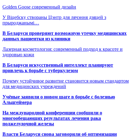
Golden Goose современный дизайн
У Віцебску створаны Цэнтр для лячэння дзяцей з
прыроджанымі…
В Беларуси проверяют возможную утечку медицинских
данных пациентки из клиники
Лазерная косметология: современный подход к красоте и
здоровью кожи
В Беларуси искусственный интеллект планируют
привлечь к борьбе с туберкулезом
Почему устойчивое развитие становится новым стандартом
для медицинских учреждений
Учёные заявили о новом шаге в борьбе с болезнью
Альцгеймера
На международной конференции сообщили о
многообещающих результатах лечения рака
поджелудочной железы
Власти Беларуси снова заговорили об оптимизации