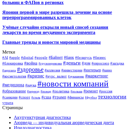
больниц и ФАПов в регионах
Япония первой в мире разрешила лечение на основе
перепрограммированных клеток
Учёные случайно открыли новый способ создания
лекарств во время неудачного эксперимента
Главные тренды и новости мировой медицины
Метки
#Байнет
#банк
#AI
#apple
#digital
#google
#беларусь
#бизнес
#деньги
#война
#дом
#блокировка
#евросоюз
#загадка
#грузоперевозки
#здоровье
#интерьер
#иллюзия
#инвестиции
#кино
#зарплата
#кризис
#маркетинг
#косметология
#курс_валют
#лукашенко
#новости компаний
#медицина
#наука
#образование
#ремонт
#политика
#россия
#переезд
#пожар
#польша
технологии
#сша
#трамп
#санкции
#спорт
#финансы
#сталь
#футбол
утрата
Страницы
Акупунктурная диагностика
Аюрведа — индивидуальная аюрведическая диета
Иридодиагностика