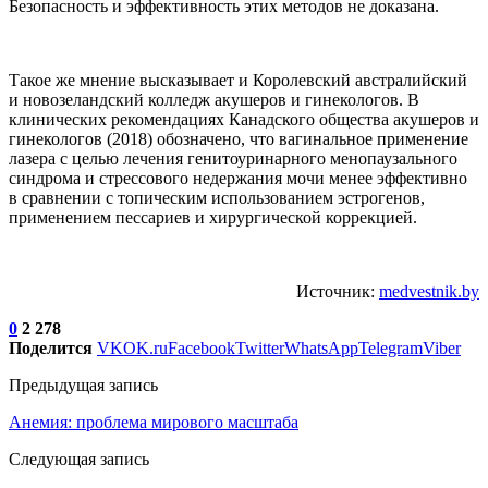
Безопасность и эффективность этих методов не доказана.
Такое же мнение высказывает и Королевский австралийский
и новозеландский колледж акушеров и гинекологов. В
клинических рекомендациях Канадского общества акушеров и
гинекологов (2018) обозначено, что вагинальное применение
лазера с целью лечения генитоуринарного менопаузального
синдрома и стрессового недержания мочи менее эффективно
в сравнении с топическим использованием эстрогенов,
применением пессариев и хирургической коррекцией.
Источник:
medvestnik.by
0
2 278
Поделится
VK
OK.ru
Facebook
Twitter
WhatsApp
Telegram
Viber
Предыдущая запись
Анемия: проблема мирового масштаба
Следующая запись