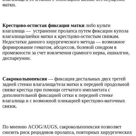
матки.
Крестцово-остистая фиксация матки
либо культи
влагалища — устранение пролапса путем фиксации купола
влагалища/шейки матки к крестцово-остистым связкам.
Недостатки данного хирургического метода — возможное
формирование гематом, абсцессов, болевой синдром в
промежности за счет вовлечения срамного нерва, ишиалгии,
диспареунии.
Сакрокольпопексия
— фиксация дистальных двух третей
задней стенки влагалища/тела матки к передней продольной
связке крестца при помощи сетчатого имплантата с
дополнительной фиксацией сетки к передней стенке
влагалища и с возможной пликацией крестцово-маточных
связок.
По мнению ACOG/AUGS, сакрокольпопексия позволяет
снизить риск рецидивов пролапса, повторных хирургических