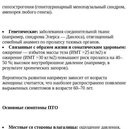
гипоэстрогения (генитоуринарный менопаузальный синдром,
аменорея любого генеза).
Генетические:
заболевания соединительной ткани
(например, синдрома Элерса — Данлоса), отягощенный
семейный анамнез по пролапсу тазовых органов.
Связанные с образом жизни и соматическим здоровьем:
ожирение — избыток массы тела (ИМТ >25 кг/м2) и
ожирение (ИМТ >30 кг/м2) повышают риск пролапса на 40–
50 %; высокое внутрибрюшное давление (например, в
результате хронических запоров).
Вероятность развития напрямую зависит от возраста
женщины: считается, что наиболее распространено появление
выраженных симптомов в возрасте 60–70 лет.
Основные симптомы ПТО
Местные со стороны влагалища:
ощущение давления,