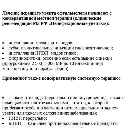
Лечение переднего увеита офтальмологи начинают с
консервативной местной терапии (клинические
рекомендации МЗ РФ «Неинфекционные увеиты»):
инстилляции глюкокортикоидов;
субконъюнктивальные инъекции глюкокортикоидов;
инстилляция НПВП, мидриатиков;
фибринолитики, особенно если есть задние синехии
(проурокиназа 2 500–5 000 МЕ до 10 инъекций под
конъюнктиву или парабульбарно).
Применяют также консервативную системную терапию:
глюкокортикоиды (перорально или внутривенно, а также с
помощью интравитреальных имплантатов, к которым
прибегают особенно часто при интермедиальном и заднем
увеите или тяжелых осложнениях заболевания);
НПВП перорально;
БПВП — базисные противовоспалительные препараты