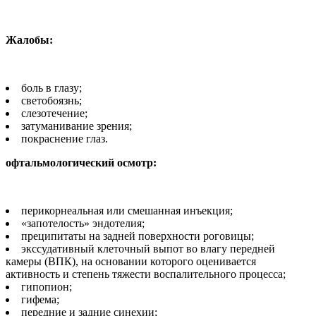
Жалобы:
боль в глазу;
светобоязнь;
слезотечение;
затуманивание зрения;
покраснение глаз.
офтальмологический осмотр:
перикорнеальная или смешанная инъекция;
«запотелость» эндотелия;
преципитаты на задней поверхности роговицы;
экссудативный клеточный выпот во влагу передней
камеры (ВПК), на основании которого оценивается
активность и степень тяжести воспалительного процесса;
гипопион;
гифема;
передние и задние синехии;