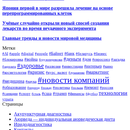
Япония первой в мире разрешила лечение на основе
перепрограммированных клеток
Учёные случайно открыли новый способ создания
лекарств во время неудачного эксперимента
Главные тренды и новости мировой медицины
Метки
#Байнет
#банк
#AI
#apple
#digital
#google
#беларусь
#бизнес
#деньги
#война
#дом
#блокировка
#евросоюз
#загадка
#грузоперевозки
#здоровье
#интерьер
#иллюзия
#инвестиции
#кино
#зарплата
#кризис
#маркетинг
#косметология
#курс_валют
#лукашенко
#новости компаний
#медицина
#наука
#образование
#ремонт
#политика
#россия
#переезд
#пожар
#польша
технологии
#сша
#трамп
#санкции
#спорт
#финансы
#сталь
#футбол
утрата
Страницы
Акупунктурная диагностика
Аюрведа — индивидуальная аюрведическая диета
Иридодиагностика
Контакты