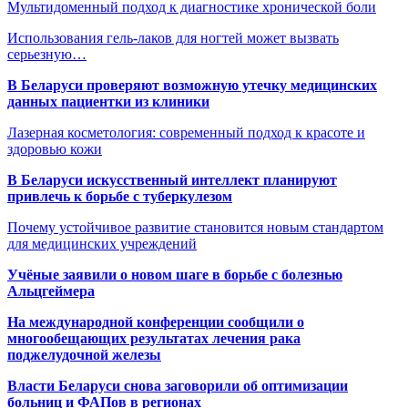
Мультидоменный подход к диагностике хронической боли
Использования гель-лаков для ногтей может вызвать
серьезную…
В Беларуси проверяют возможную утечку медицинских
данных пациентки из клиники
Лазерная косметология: современный подход к красоте и
здоровью кожи
В Беларуси искусственный интеллект планируют
привлечь к борьбе с туберкулезом
Почему устойчивое развитие становится новым стандартом
для медицинских учреждений
Учёные заявили о новом шаге в борьбе с болезнью
Альцгеймера
На международной конференции сообщили о
многообещающих результатах лечения рака
поджелудочной железы
Власти Беларуси снова заговорили об оптимизации
больниц и ФАПов в регионах