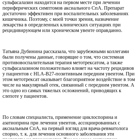
сульфасалазин находится на первом месте при лечении
периферических симптомов аксиального СпА. Препарат
достаточно эффективен при воспалительных заболеваниях
кишечника. Поэтому, с моей точки зрения, назначение
лекарства в определенных клинических ситуациях при
рецидивирующем или хроническом увеите оправданно.
Татьяна Дубинина рассказала, что зарубежными коллегами
были получены данные, говорящие о том, что системная
противовоспалительная терапия метотрексатом, а также
сульфасалазином положительно влияет на частоту рецидивов
у пациентов с HLA-В27-позитивным передним увеитом. При
этом метотрексат оказывает благоприятное воздействие в том
числе на макулярный отек, связанный с передним увеитом. А
это одно из самых тяжелых осложнений, приводящих к
слепоте у пациентов.
По словам специалиста, применение циклоспорина и
азатиоприна при лечении увеитов, ассоциированных с
аксиальным СпА, на первый взгляд для врача-ревматолога
спорно, т. к. для лечения основного заболевания эти