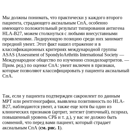
Мы должны понимать, что практически у каждого второго
пациента, страдающего аксиальным СпА, особенно
имеющего положительный результат типирования антигена
HLA-В27, можем столкнуться с любыми внесуставными
проявлениями. Лидирующую позицию среди них занимает
передний увеит. Этот факт нашел отражение и в
классификационных критериях международной группы
ASAS (Аssessment of SpondyloArthritis International Society —
Международное общество по изучению спондилоартритов. —
Прим. ред.) по оценке СпА: увеит включен в признаки,
которые позволяют классифицировать у пациента аксиальный
СпА.
Так, если у пациента подтвержден сакроилеит по данным
МРТ или рентгенографии, выявлена позитивность по HLA-
В27, наблюдаются увеит, а также еще хотя бы один из
клинических признаков (артрит, энтезит (пяточный), псориаз,
повышенный уровень СРБ и т. д.), у вас не должно быть
сомнений, что перед вами пациент, который страдает
аксиальным СпА (
см. рис. 1
).