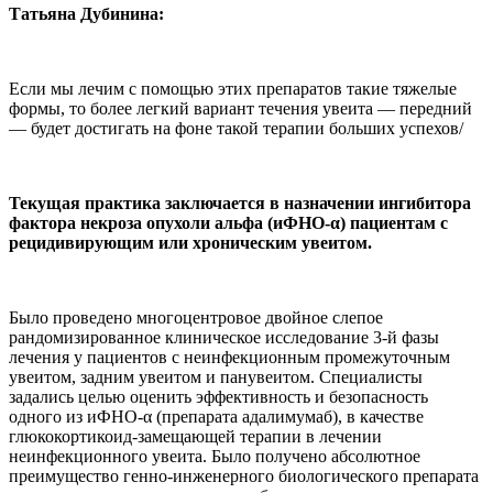
Татьяна Дубинина:
Если мы лечим с помощью этих препаратов такие тяжелые
формы, то более легкий вариант течения увеита — передний
— будет достигать на фоне такой терапии больших успехов/
Текущая практика заключается в назначении ингибитора
фактора некроза опухоли альфа (иФНО-α) пациентам с
рецидивирующим или хроническим увеитом.
Было проведено многоцентровое двойное слепое
рандомизированное клиническое исследование 3-й фазы
лечения у пациентов с неинфекционным промежуточным
увеитом, задним увеитом и панувеитом. Специалисты
задались целью оценить эффективность и безопасность
одного из иФНО-α (препарата адалимумаб), в качестве
глюкокортикоид-замещающей терапии в лечении
неинфекционного увеита. Было получено абсолютное
преимущество генно-инженерного биологического препарата