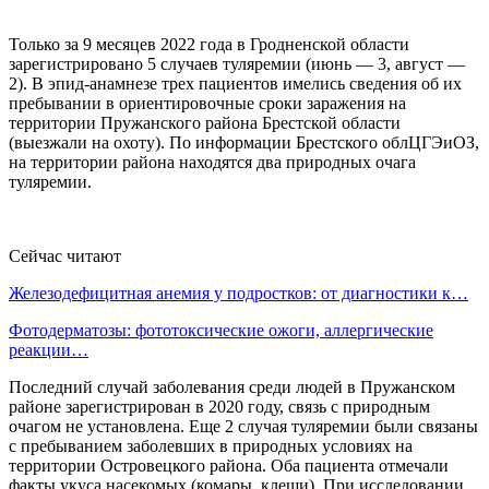
Только за 9 месяцев 2022 года в Гродненской области
зарегистрировано 5 случаев туляремии (июнь — 3, август —
2). В эпид-анамнезе трех пациентов имелись сведения об их
пребывании в ориентировочные сроки заражения на
территории Пружанского района Брестской области
(выезжали на охоту). По информации Брестского облЦГЭиОЗ,
на территории района находятся два природных очага
туляремии.
Сейчас читают
Железодефицитная анемия у подростков: от диагностики к…
Фотодерматозы: фототоксические ожоги, аллергические
реакции…
Последний случай заболевания среди людей в Пружанском
районе зарегистрирован в 2020 году, связь с природным
очагом не установлена. Еще 2 случая туляремии были связаны
с пребыванием заболевших в природных условиях на
территории Островецкого района. Оба пациента отмечали
факты укуса насекомых (комары, клещи). При исследовании