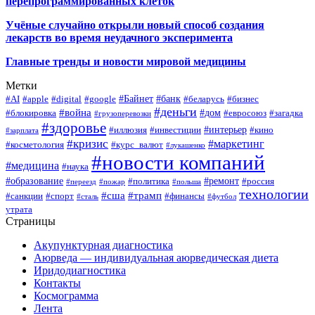
перепрограммированных клеток
Учёные случайно открыли новый способ создания
лекарств во время неудачного эксперимента
Главные тренды и новости мировой медицины
Метки
#Байнет
#банк
#AI
#apple
#digital
#google
#беларусь
#бизнес
#деньги
#война
#дом
#блокировка
#евросоюз
#загадка
#грузоперевозки
#здоровье
#интерьер
#иллюзия
#инвестиции
#кино
#зарплата
#кризис
#маркетинг
#косметология
#курс_валют
#лукашенко
#новости компаний
#медицина
#наука
#образование
#ремонт
#политика
#россия
#переезд
#пожар
#польша
технологии
#сша
#трамп
#санкции
#спорт
#финансы
#сталь
#футбол
утрата
Страницы
Акупунктурная диагностика
Аюрведа — индивидуальная аюрведическая диета
Иридодиагностика
Контакты
Космограмма
Лента