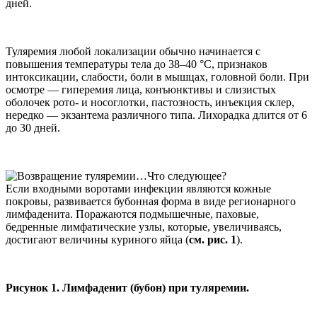
дней.
Туляремия любой локализации обычно начинается с
повышения температуры тела до 38–40 °C, признаков
интоксикации, слабости, боли в мышцах, головной боли. При
осмотре — гиперемия лица, конъюнктивы и слизистых
оболочек рото- и носоглотки, пастозность, инъекция склер,
нередко — экзантема различного типа. Лихорадка длится от 6
до 30 дней.
Если входными воротами инфекции являются кожные
покровы, развивается бубонная форма в виде регионарного
лимфаденита. Поражаются подмышечные, паховые,
бедренные лимфатические узлы, которые, увеличиваясь,
достигают величины куриного яйца (
см. рис. 1
).
Рисунок 1. Лимфаденит (бубон) при туляремии.