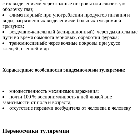
с их выделениями через кожные покровы или слизистую
оболочку глаз;
алиментарный: при употреблении продуктов питания и
воды, загрязненных выделениями больных туляремией
грызунов;
воздушно-капельный (аспирационный): через дыхательные
пути во время обмолота зерновых, обработки фуража;
трансмиссивный: через кожные покровы при укусе
клещей, слепней и др.
Характерные особенности эпидемиологии туляремии:
множественность механизмов заражения;
почти 100 % восприимчивость к ней людей вне
зависимости от пола и возраста;
отсутствие передачи возбудителя от человека к человеку.
Переносчики туляремии