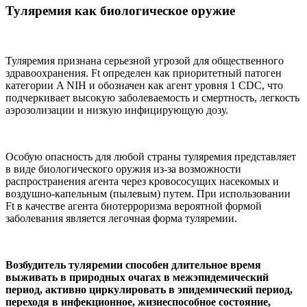
Туляремия как биологическое оружие
Туляремия признана серьезной угрозой для общественного
здравоохранения. Ft определен как приоритетный патоген
категории A NIH и обозначен как агент уровня 1 CDC, что
подчеркивает высокую заболеваемость и смертность, легкость
аэрозолизации и низкую инфицирующую дозу.
Особую опасность для любой страны туляремия представляет
в виде биологического оружия из-за возможности
распространения агента через кровососущих насекомых и
воздушно-капельным (пылевым) путем. При использовании
Ft в качестве агента биотерроризма вероятной формой
заболевания является легочная форма туляремии.
Возбудитель туляремии способен длительное время
выживать в природных очагах в межэпидемический
период, активно циркулировать в эпидемический период,
переходя в инфекционное, жизнеспособное состояние,