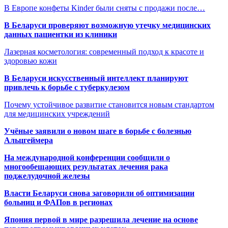
В Европе конфеты Kinder были сняты с продажи после…
В Беларуси проверяют возможную утечку медицинских
данных пациентки из клиники
Лазерная косметология: современный подход к красоте и
здоровью кожи
В Беларуси искусственный интеллект планируют
привлечь к борьбе с туберкулезом
Почему устойчивое развитие становится новым стандартом
для медицинских учреждений
Учёные заявили о новом шаге в борьбе с болезнью
Альцгеймера
На международной конференции сообщили о
многообещающих результатах лечения рака
поджелудочной железы
Власти Беларуси снова заговорили об оптимизации
больниц и ФАПов в регионах
Япония первой в мире разрешила лечение на основе