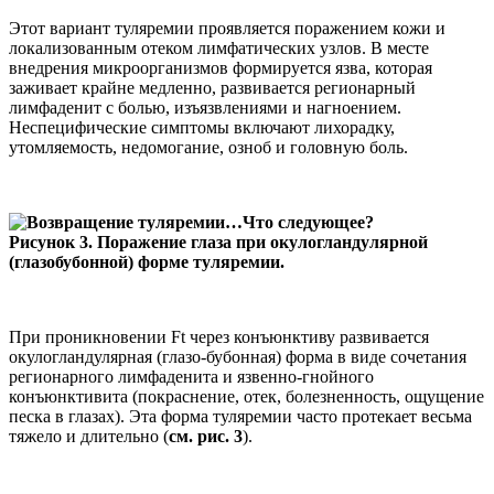
Этот вариант туляремии проявляется поражением кожи и
локализованным отеком лимфатических узлов. В месте
внедрения микроорганизмов формируется язва, которая
заживает крайне медленно, развивается регионарный
лимфаденит с болью, изъязвлениями и нагноением.
Неспецифические симптомы включают лихорадку,
утомляемость, недомогание, озноб и головную боль.
Рисунок 3. Поражение глаза при окулогландулярной
(глазобубонной) форме туляремии.
При проникновении Ft через конъюнктиву развивается
окулогландулярная (глазо-бубонная) форма в виде сочетания
регионарного лимфаденита и язвенно-гнойного
конъюнктивита (покраснение, отек, болезненность, ощущение
песка в глазах). Эта форма туляремии часто протекает весьма
тяжело и длительно (
см. рис. 3
).