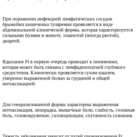
При поражении инфекцией лимфатических сосудов
брыжейки кишечника туляремия проявляется в виде
абдоминальной клинической формы, которая характеризуется
сильными болями в животе, тошнотой (иногда рвотой),
диареей.
Вдыхание Ft в первую очередь приводит к пневмонии,
которая может быть связана с лимфаденопатией глубокого
средостения. Клинически проявляется сухим кашлем,
умеренно выраженной болью за грудиной и общей
интоксикацией.
Для генерализованной формы характерны выраженная
интоксикация, лихорадка, мышечные боли, слабость, головная
боль, головокружение, галлюцинации, спутанность сознания.
Тяжесть заболевания зависит от путей проникновения Ft,