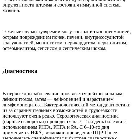
вирулентности штамма и состояния иммунной системы
хозяина.
Тяжелые случаи туляремии могут осложняться пневмонией,
острым повреждением почек, печени, внутрисосудистой
коагулопатией, менингитом, перикардитом, перитонитом,
остеомиелитом, сепсисом и септическим шоком.
Диагностика
В первые дни заболевание проявляется нейтрофильным
лейкоцитозом, затем — лейкопенией и нарастанием
лимфомоноцитоза. Бактериологический метод диагностики
из-за ограничительных возможностей и трудоемкости
используют очень редко. Серологическая диагностика
(парные сыворотки) проводится на 7–15-й день болезни с
использованием РНГА, РПГА и РА. С 6–10-го дня
применяется ИФА, возможно проведение ПЦР. Ранее
выполнялась специфическая и быстрая диагностика с