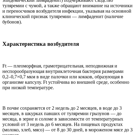
эпидемический лимфаденит) подчеркивают сходство
туляремии с чумой, а также обращают внимание на источники
и переносчиков возбудителя инфекции, указывая на основной
клинический признак туляремии — лимфаденит (наличие
бубонов).
Характеристика возбудителя
Ft — плеоморфная, грамотрицательная, неподвижная и
неспорообразующая внутриклеточная бактерия размерами
0,2–0,7×0,7 мкм в виде палочки или кокков, образующая в
организме капсулу. Ft устойчива во внешней среде, особенно
при низкой температуре.
В почве сохраняется от 2 недель до 2 месяцев, в воде до 3
месяцев, в шкурках павших от туляремии грызунов — до
месяца, в зерне и соломе в зависимости от температурных
условий от 3 недель до 6 месяцев. На пищевых продуктах
(молоко, хлеб, мясо) — от 8 до 30 дней, в мороженом мясе до 3