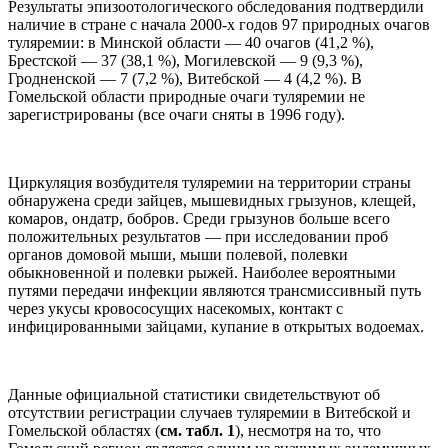
Результаты эпизоотологического обследования подтвердили
наличие в стране с начала 2000-х годов 97 природных очагов
туляремии: в Минской области — 40 очагов (41,2 %),
Брестской — 37 (38,1 %), Могилевской — 9 (9,3 %),
Гродненской — 7 (7,2 %), Витебской — 4 (4,2 %). В
Гомельской области природные очаги туляремии не
зарегистрированы (все очаги сняты в 1996 году).
Циркуляция возбудителя туляремии на территории страны
обнаружена среди зайцев, мышевидных грызунов, клещей,
комаров, ондатр, бобров. Среди грызунов больше всего
положительных результатов — при исследовании проб
органов домовой мыши, мыши полевой, полевки
обыкновенной и полевки рыжей. Наиболее вероятными
путями передачи инфекции являются трансмиссивный путь
через укусы кровососущих насекомых, контакт с
инфицированными зайцами, купание в открытых водоемах.
Данные официальной статистики свидетельствуют об
отсутствии регистрации случаев туляремии в Витебской и
Гомельской областях (
см. табл. 1
), несмотря на то, что