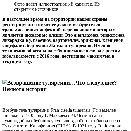
Фото носит иллюстративный характер. Из
открытых источников.
В настоящее время на территории нашей страны
регистрируются не менее девяти возбудителей
трансмиссивных инфекций, переносчиками которых
являются иксодовые клещи. Это анаплазмоз, риккетсиоз,
лихорадка Ку, бабезиоз, бартонеллез, эрлихиоз, клещевой
энцефалит, боррелиоз Лайма и туляремия. Именно
туляремия обратила на себя внимание в связи с ростом
заболеваемости с 2016 года, достигшим максимума в
текущем году.
Немного истории
Возбудитель туляремии Fran-cisella tularensis (Ft) выделен
впервые в 1910 году Г. Маккоем и Ч. Чепиным из
чумоподобных бубонов у сусликов, добытых вблизи озера
Туляре штата Калифорния (США). В 1921 году Э. Френсис