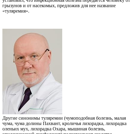
установил, что инфекционная болезнь передается человеку от
грызунов и от насекомых, предложив для нее название
«туляремия».
Другие синонимы туляремии (чумоподобная болезнь, малая
чума, чума долины Пахвант, кроличья лихорадка, лихорадка
оленьих мух, лихорадка Охара, мышиная болезнь,