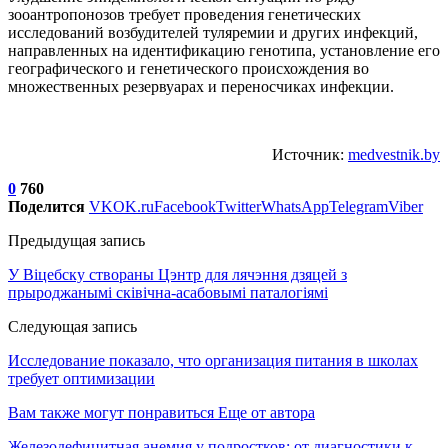
зооантропонозов требует проведения генетических
исследований возбудителей туляремии и других инфекций,
направленных на идентификацию генотипа, установление его
географического и генетического происхождения во
множественных резервуарах и переносчиках инфекции.
Источник:
medvestnik.by
0
760
Поделится
VK
OK.ru
Facebook
Twitter
WhatsApp
Telegram
Viber
Предыдущая запись
У Віцебску створаны Цэнтр для лячэння дзяцей з
прыроджанымі сківічна-асабовымі паталогіямі
Следующая запись
Исследование показало, что организация питания в школах
требует оптимизации
Вам также могут понравиться
Еще от автора
Железодефицитная анемия у подростков: от диагностики к