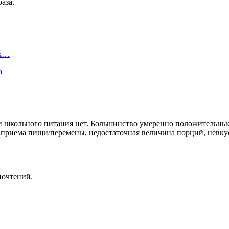
аза.
ых…
а
 школьного питания нет. Большинство умеренно положительные 
приема пищи/перемены, недостаточная величина порций, невкусн
почтений.