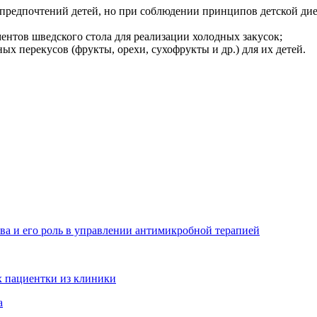
предпочтений детей, но при соблюдении принципов детской дие
ентов шведского стола для реализации холодных закусок;
ых перекусов (фрукты, орехи, сухофрукты и др.) для их детей.
ва и его роль в управлении антимикробной терапией
 пациентки из клиники
а