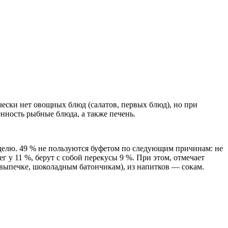
ски нет овощных блюд (салатов, первых блюд), но при
ность рыбные блюда, а также печень.
еделю. 49 % не пользуются буфетом по следующим причинам: не
г у 11 %, берут с собой перекусы 9 %. При этом, отмечает
выпечке, шоколадным батончикам), из напитков — сокам.