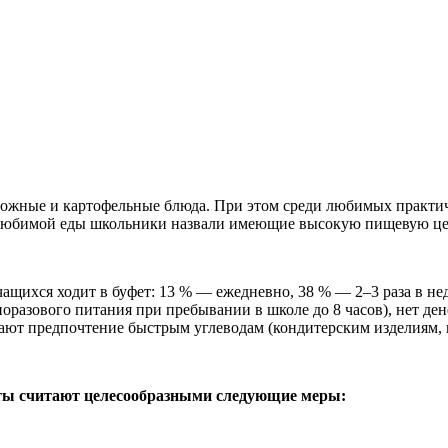
ожные и картофельные блюда. При этом среди любимых практиче
нелюбимой еды школьники назвали имеющие высокую пищевую цен
чащихся ходит в буфет: 13 % — ежедневно, 38 % — 2–3 раза в н
оразового питания при пребывании в школе до 8 часов), нет дене
ают предпочтение быстрым углеводам (кондитерским изделиям, 
ты считают целесообразными следующие меры: