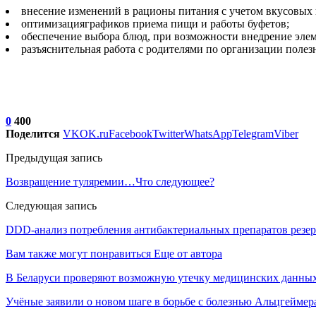
внесение изменений в рационы питания с учетом вкусовых 
оптимизацияграфиков приема пищи и работы буфетов;
обеспечение выбора блюд, при возможности внедрение элем
разъяснительная работа с родителями по организации полезн
0
400
Поделится
VK
OK.ru
Facebook
Twitter
WhatsApp
Telegram
Viber
Предыдущая запись
Возвращение туляремии…Что следующее?
Следующая запись
DDD-анализ потребления антибактериальных препаратов резер
Вам также могут понравиться
Еще от автора
В Беларуси проверяют возможную утечку медицинских данных
Учёные заявили о новом шаге в борьбе с болезнью Альцгеймер