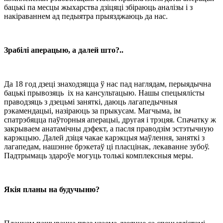
бацькі па месцы жыхарства дзіцяці збіраюць аналізы і з
накіраваннем ад педыятра прыязджаюць да нас.
Зрабілі аперацыю, а далей што?..
Да 18 год дзеці знаходзяцца ў нас пад наглядам, перыядычна
бацькі прывозяць іх на кансультацыю. Нашы спецыялісты
праводзяць з дзецьмі заняткі, даюць лагапедычныя
рэкамендацыі, назіраюць за прыкусам. Магчыма, ім
спатрэбяцца паўторныя аперацыі, другая і трэцяя. Спачатку ж
закрываем анатамічны дэфект, а пасля праводзім эстэтычную
карэкцыю. Далей дзіця чакае карэкцыя маўлення, заняткі з
лагапедам, нашэнне брэкетаў ці пласцінак, лекаванне зубоў.
Падтрымаць здароўе могуць толькі комплексныя меры.
Якія планы на будучыню?