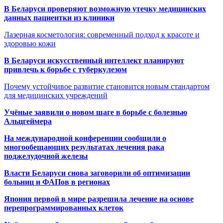
В Беларуси проверяют возможную утечку медицинских
данных пациентки из клиники
Лазерная косметология: современный подход к красоте и
здоровью кожи
В Беларуси искусственный интеллект планируют
привлечь к борьбе с туберкулезом
Почему устойчивое развитие становится новым стандартом
для медицинских учреждений
Учёные заявили о новом шаге в борьбе с болезнью
Альцгеймера
На международной конференции сообщили о
многообещающих результатах лечения рака
поджелудочной железы
Власти Беларуси снова заговорили об оптимизации
больниц и ФАПов в регионах
Япония первой в мире разрешила лечение на основе
перепрограммированных клеток