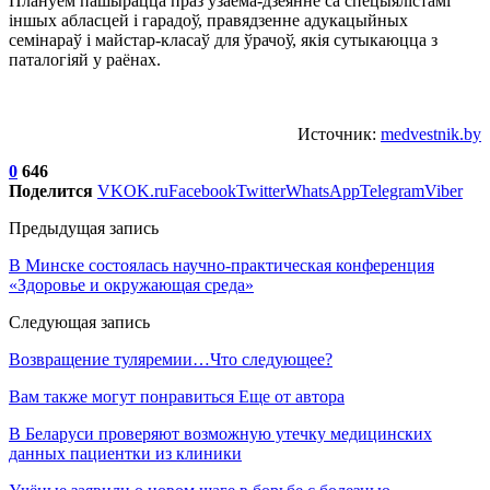
Плануем пашырацца праз узаема-дзеянне са спецыялістамі
іншых абласцей і гарадоў, правядзенне адукацыйных
семінараў і майстар-класаў для ўрачоў, якія сутыкаюцца з
паталогіяй у раёнах.
Источник:
medvestnik.by
0
646
Поделится
VK
OK.ru
Facebook
Twitter
WhatsApp
Telegram
Viber
Предыдущая запись
В Минске состоялась научно-практическая конференция
«Здоровье и окружающая среда»
Следующая запись
Возвращение туляремии…Что следующее?
Вам также могут понравиться
Еще от автора
В Беларуси проверяют возможную утечку медицинских
данных пациентки из клиники