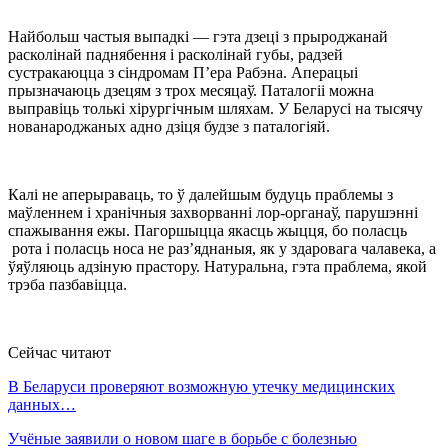
Найбольш частыя выпадкі — гэта дзеці з прыроджанай
расколінай паднябення і расколінай губы, радзей
сустракаюцца з сіндромам П’ера Рабэна. Аперацыі
прызначаюць дзецям з трох месяцаў. Паталогіі можна
выправіць толькі хірургічным шляхам. У Беларусі на тысячу
нованароджаных адно дзіця будзе з паталогіяй.
Калі не аперыраваць, то ў далейшым будуць праблемы з
маўленнем і хранічныя захворванні лор-органаў, парушэнні
спажывання ежы. Пагоршыцца якасць жыцця, бо поласць
рота і поласць носа не раз’яднаныя, як у здаровага чалавека, а
ўяўляюць адзіную прастору. Натуральна, гэта праблема, якой
трэба пазбавіцца.
Сейчас читают
В Беларуси проверяют возможную утечку медицинских
данных…
Учёные заявили о новом шаге в борьбе с болезнью