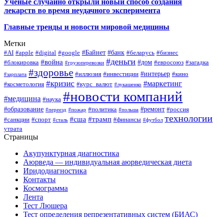
Учёные случайно открыли новый способ создания
лекарств во время неудачного эксперимента
Главные тренды и новости мировой медицины
Метки
#Байнет
#банк
#AI
#apple
#digital
#google
#беларусь
#бизнес
#деньги
#война
#дом
#блокировка
#евросоюз
#загадка
#грузоперевозки
#здоровье
#интерьер
#иллюзия
#инвестиции
#кино
#зарплата
#кризис
#маркетинг
#косметология
#курс_валют
#лукашенко
#новости компаний
#медицина
#наука
#образование
#ремонт
#политика
#россия
#переезд
#пожар
#польша
технологии
#сша
#трамп
#санкции
#спорт
#финансы
#сталь
#футбол
утрата
Страницы
Акупунктурная диагностика
Аюрведа — индивидуальная аюрведическая диета
Иридодиагностика
Контакты
Космограмма
Лента
Тест Люшера
Тест определения репрезентативных систем (БИАС)