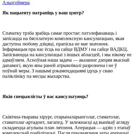
Альцгеймера
Як пацыенту патрапіць у ваш цэнтр?
Спачатку трэба зрабіць самае простае: патэлефанаваць і
запісацца на бясплатную комплексную кансультацыю, якая
даступна любому дзіцяці, прапіска не мае значэння.
Інфармацыя пра нас ёсць на сайце ВДМУ і на сайце ВАДКЦ.
Запісваюцца на кансультацыі з іншых абласцей, і мы нікому не
адмаўляем. Асноўная наша задача — аказанне дзецям якаснай
дапамогі, якую яны раней атрымлівалі разрознена і не ў
поўнай меры. З нашымі рэкамендацыямі ідуць у сваю
паліклініку па месцы жыхарства.
Якія спецыялісты ў вас кансультуюць?
Сківічна-тваравы хірург, отарыналарынголаг, стаматолаг,
стаматолаг-артадонт, лагапед. У залежнасці ад вынікаў агляду
складаецца агульны план лячэння. Аперацыя — адзін з этапаў
комплекснай рэабілітацыі. Пасля прызначэння даты аперацыі