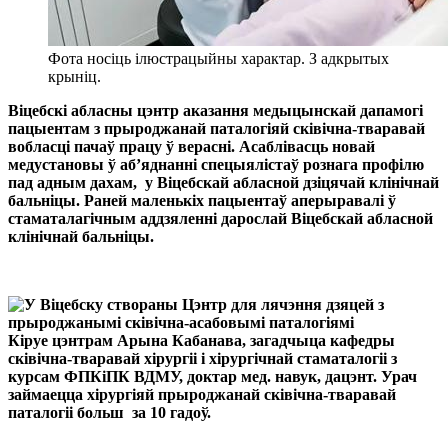
Фота носіць ілюстрацыйны характар. З адкрытых
крыніц.
Віцебскі абласны цэнтр аказання медыцынскай дапамогі
пацыентам з прыроджанай паталогіяй сківічна-тваравай
вобласці пачаў працу ў верасні. Асаблівасць новай
медустановы ў аб’яднанні спецыялістаў рознага профілю
пад адным дахам, у Віцебскай абласной дзіцячай клінічнай
бальніцы. Раней маленькіх пацыентаў аперыравалі ў
стаматалагічным аддзяленні дарослай Віцебскай абласной
клінічнай бальніцы.
Кіруе цэнтрам Арына Кабанава, загадчыца кафедры
сківічна-тваравай хірургіі і хірургічнай стаматалогіі з
курсам ФПКіПК ВДМУ, доктар мед. навук, дацэнт. Урач
займаецца хірургіяй прыроджанай сківічна-тваравай
паталогіі больш за 10 гадоў.