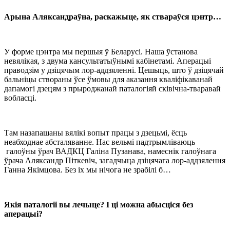
Арына Аляксандраўна, раскажыце, як ствараўся цэнтр…
У форме цэнтра мы першыя ў Беларусі. Наша ўстанова
невялікая, з двума кансультатыўнымі кабінетамі. Аперацыі
праводзім у дзіцячым лор-аддзяленні. Цешыць, што ў дзіцячай
бальніцы створаны ўсе ўмовы для аказання кваліфікаванай
дапамогі дзецям з прыроджанай паталогіяй сківічна-тваравай
вобласці.
Там назапашаны вялікі вопыт працы з дзецьмі, ёсць
неабходнае абсталяванне. Нас вельмі падтрымліваюць
галоўны ўрач ВАДКЦ Галіна Пузанава, намеснік галоўнага
ўрача Аляксандр Піткевіч, загадчыца дзіцячага лор-аддзялення
Ганна Якімцова. Без іх мы нічога не зрабілі б…
Якія паталогіі вы лечыце? І ці можна абысціся без
аперацыі?