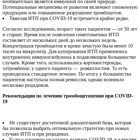
необязательно является иммунной по своей природе.
Потенциальные механизмы ее развития включают сниженную
продукцию или повышенное разрушение тромбоцитов.
Тяжелая ИТП при COVID-19 встречается крайне редко.
Согласно исследованию, возраст таких пациентов — от 50 лет
и старше. Время после появления симптоматики ИТП
составляет от нескольких дней до нескольких недель.
Концентрация тромбоцитов в крови зачастую была менее 10
тысяч на микролитр. Для купирования ИТП применялись
внутривенно иммуноглобулины в подавляющем большинстве
случаев. Кроме того, использовались кортикостероиды,
элтромбопаг, у одного пациента — ромиплостим. То есть
проводилось стандартное лечение. По итогу у большинства
пациентов наступала полная ремиссия, однако возникло
несколько рецидивов.
Рекомендации по лечению тромбоцитопении при COVID-
19
Не существует достаточной доказательной базы, которая
бы позволила выбрать оптимальную стратегию при новых
случаях ИТП и при рецидивах.
Если у пациента не удалось выявить COVID-19, в качестве