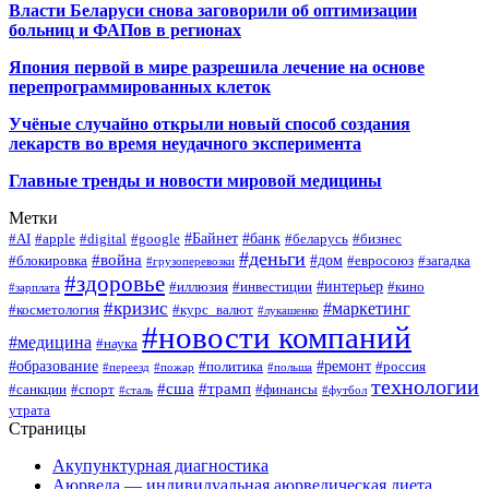
Власти Беларуси снова заговорили об оптимизации
больниц и ФАПов в регионах
Япония первой в мире разрешила лечение на основе
перепрограммированных клеток
Учёные случайно открыли новый способ создания
лекарств во время неудачного эксперимента
Главные тренды и новости мировой медицины
Метки
#Байнет
#банк
#AI
#apple
#digital
#google
#беларусь
#бизнес
#деньги
#война
#дом
#блокировка
#евросоюз
#загадка
#грузоперевозки
#здоровье
#интерьер
#иллюзия
#инвестиции
#кино
#зарплата
#кризис
#маркетинг
#косметология
#курс_валют
#лукашенко
#новости компаний
#медицина
#наука
#образование
#ремонт
#политика
#россия
#переезд
#пожар
#польша
технологии
#сша
#трамп
#санкции
#спорт
#финансы
#сталь
#футбол
утрата
Страницы
Акупунктурная диагностика
Аюрведа — индивидуальная аюрведическая диета