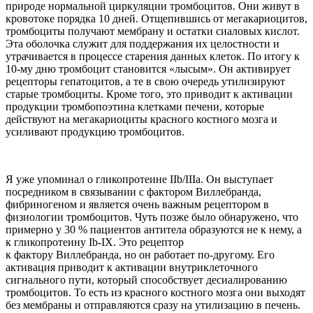
природе нормальной циркуляции тромбоцитов. Они живут в
кровотоке порядка 10 дней. Отщепившись от мегакариоцитов,
тромбоциты получают мембрану и остатки сиаловых кислот.
Эта оболочка служит для поддержания их целостности и
утрачивается в процессе старения данных клеток. По итогу к
10-му дню тромбоцит становится «лысым». Он активирует
рецепторы гепатоцитов, а те в свою очередь утилизируют
старые тромбоциты. Кроме того, это приводит к активации
продукции тромбопоэтина клетками печени, которые
действуют на мегакариоциты красного костного мозга и
усиливают продукцию тромбоцитов.
Я уже упоминал о гликопротеине IIb/IIIa. Он выступает
посредником в связывании с фактором Виллебранда,
фибриногеном и является очень важным рецептором в
физиологии тромбоцитов. Чуть позже было обнаружено, что
примерно у 30 % пациентов антитела образуются не к нему, а
к гликопротеину Ib-IX. Это рецептор
к фактору Виллебранда, но он работает по-другому. Его
активация приводит к активации внутриклеточного
сигнального пути, который способствует десиалированию
тромбоцитов. То есть из красного костного мозга они выходят
без мембраны и отправляются сразу на утилизацию в печень.