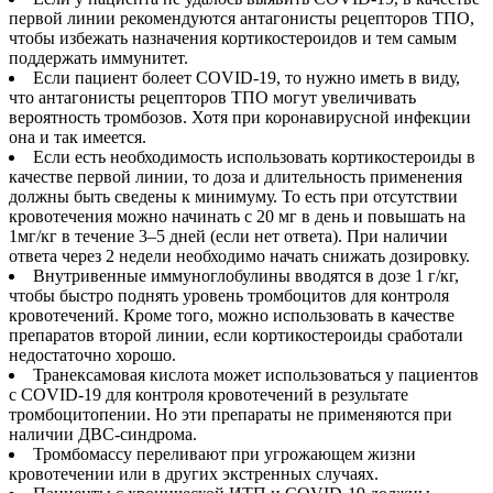
первой линии рекомендуются антагонисты рецепторов ТПО,
чтобы избежать назначения кортикостероидов и тем самым
поддержать иммунитет.
Если пациент болеет COVID-19, то нужно иметь в виду,
что антагонисты рецепторов ТПО могут увеличивать
вероятность тромбозов. Хотя при коронавирусной инфекции
она и так имеется.
Если есть необходимость использовать кортикостероиды в
качестве первой линии, то доза и длительность применения
должны быть сведены к минимуму. То есть при отсутствии
кровотечения можно начинать с 20 мг в день и повышать на
1мг/кг в течение 3–5 дней (если нет ответа). При наличии
ответа через 2 недели необходимо начать снижать дозировку.
Внутривенные иммуноглобулины вводятся в дозе 1 г/кг,
чтобы быстро поднять уровень тромбоцитов для контроля
кровотечений. Кроме того, можно использовать в качестве
препаратов второй линии, если кортикостероиды сработали
недостаточно хорошо.
Транексамовая кислота может использоваться у пациентов
с COVID-19 для контроля кровотечений в результате
тромбоцитопении. Но эти препараты не применяются при
наличии ДВС-синдрома.
Тромбомассу переливают при угрожающем жизни
кровотечении или в других экстренных случаях.