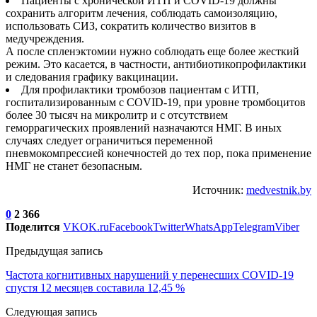
Пациенты с хронической ИТП и COVID-19 должны
сохранить алгоритм лечения, соблюдать самоизоляцию,
использовать СИЗ, сократить количество визитов в
медучреждения.
А после спленэктомии нужно соблюдать еще более жесткий
режим. Это касается, в частности, антибиотикопрофилактики
и следования графику вакцинации.
Для профилактики тромбозов пациентам с ИТП,
госпитализированным с COVID-19, при уровне тромбоцитов
более 30 тысяч на микролитр и с отсутствием
геморрагических проявлений назначаются НМГ. В иных
случаях следует ограничиться переменной
пневмокомпрессией конечностей до тех пор, пока применение
НМГ не станет безопасным.
Источник:
medvestnik.by
0
2 366
Поделится
VK
OK.ru
Facebook
Twitter
WhatsApp
Telegram
Viber
Предыдущая запись
Частота когнитивных нарушений у перенесших COVID-19
спустя 12 месяцев составила 12,45 %
Следующая запись