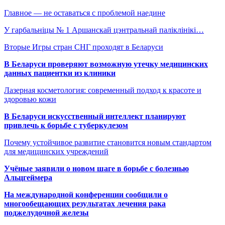
Главное — не оставаться с проблемой наедине
У гарбальніцы № 1 Аршанскай цэнтральнай паліклінікі…
Вторые Игры стран СНГ проходят в Беларуси
В Беларуси проверяют возможную утечку медицинских
данных пациентки из клиники
Лазерная косметология: современный подход к красоте и
здоровью кожи
В Беларуси искусственный интеллект планируют
привлечь к борьбе с туберкулезом
Почему устойчивое развитие становится новым стандартом
для медицинских учреждений
Учёные заявили о новом шаге в борьбе с болезнью
Альцгеймера
На международной конференции сообщили о
многообещающих результатах лечения рака
поджелудочной железы