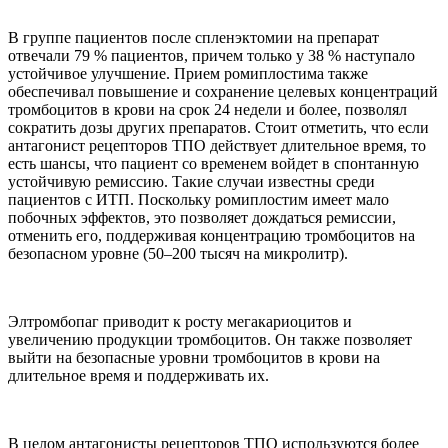
В группе пациентов после спленэктомии на препарат
отвечали 79 % пациентов, причем только у 38 % наступало
устойчивое улучшение. Прием ромиплостима также
обеспечивал повышение и сохранение целевых концентраций
тромбоцитов в крови на срок 24 недели и более, позволял
сократить дозы других препаратов. Стоит отметить, что если
антагонист рецепторов ТПО действует длительное время, то
есть шансы, что пациент со временем войдет в спонтанную
устойчивую ремиссию. Такие случаи известны среди
пациентов с ИТП. Поскольку ромиплостим имеет мало
побочных эффектов, это позволяет дождаться ремиссии,
отменить его, поддерживая концентрацию тромбоцитов на
безопасном уровне (50–200 тысяч на микролитр).
Элтромбопаг приводит к росту мегакариоцитов и
увеличению продукции тромбоцитов. Он также позволяет
выйти на безопасные уровни тромбоцитов в крови на
длительное время и поддерживать их.
В целом антагонисты рецепторов ТПО используются более