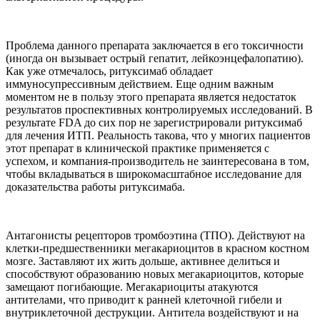
Проблема данного препарата заключается в его токсичности
(иногда он вызывает острый гепатит, лейкоэнцефалопатию).
Как уже отмечалось, ритуксимаб обладает
иммуносупрессивным действием. Еще одним важным
моментом не в пользу этого препарата является недостаток
результатов проспективных контролируемых исследований. В
результате FDA до сих пор не зарегистрировали ритуксимаб
для лечения ИТП. Реальность такова, что у многих пациентов
этот препарат в клинической практике применяется с
успехом, и компания-производитель не заинтересована в том,
чтобы вкладываться в широкомасштабное исследование для
доказательства работы ритуксимаба.
Антагонисты рецепторов тромбоэтина (ТПО). Действуют на
клетки-предшественники мегакариоцитов в красном костном
мозге. Заставляют их жить дольше, активнее делиться и
способствуют образованию новых мегакариоцитов, которые
замещают погибающие. Мегакариоциты атакуются
антителами, что приводит к ранней клеточной гибели и
внутриклеточной деструкции. Антитела воздействуют и на