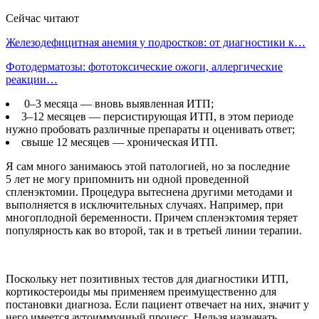
Сейчас читают
Железодефицитная анемия у подростков: от диагностики к…
Фотодерматозы: фототоксические ожоги, аллергические
реакции…
0–3 месяца — вновь выявленная ИТП;
3–12 месяцев — персистирующая ИТП, в этом периоде
нужно пробовать различные препараты и оценивать ответ;
свыше 12 месяцев — хроническая ИТП.
Я сам много занимаюсь этой патологией, но за последние
5 лет не могу припомнить ни одной проведенной
спленэктомии. Процедура вытеснена другими методами и
выполняется в исключительных случаях. Например, при
многоплодной беременности. Причем спленэктомия теряет
популярность как во второй, так и в третьей линии терапии.
Поскольку нет позитивных тестов для диагностики ИТП,
кортикостероиды мы применяем преимущественно для
постановки диагноза. Если пациент отвечает на них, значит у
него имеется аутоиммунный процесс. Нельзя назначать