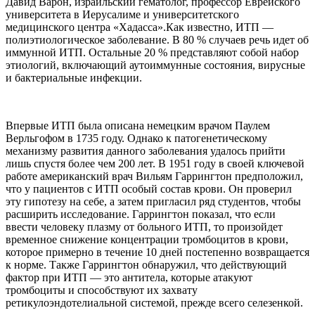
Давид Варон, израильский гематолог, профессор Еврейского
университета в Иерусалиме и университетского
медицинского центра «Хадасса».Как известно, ИТП —
полиэтиологическое заболевание. В 80 % случаев речь идет об
иммунной ИТП. Остальные 20 % представляют собой набор
этиологий, включающий аутоиммунные состояния, вирусные
и бактериальные инфекции.
Впервые ИТП была описана немецким врачом Паулем
Верльгофом в 1735 году. Однако к патогенетическому
механизму развития данного заболевания удалось прийти
лишь спустя более чем 200 лет. В 1951 году в своей ключевой
работе американский врач Вильям Гаррингтон предположил,
что у пациентов с ИТП особый состав крови. Он проверил
эту гипотезу на себе, а затем пригласил ряд студентов, чтобы
расширить исследование. Гаррингтон показал, что если
ввести человеку плазму от больного ИТП, то произойдет
временное снижение концентрации тромбоцитов в крови,
которое примерно в течение 10 дней постепенно возвращается
к норме. Также Гаррингтон обнаружил, что действующий
фактор при ИТП — это антитела, которые атакуют
тромбоциты и способствуют их захвату
ретикулоэндотелиальной системой, прежде всего селезенкой.