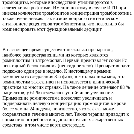
тромбоциты, которые впоследствии утилизируются в
селезенке макрофагами. Именно поэтому в случае ИТП при
низком количестве тромбоцитов концентрация тромбопоэтина
также очень низкая. Так возник вопрос о синтетическом
антагонисте рецепторов тромбопоэтина, что позволило бы
компенсировать этот функциональный дефицит.
В настоящее время существует несколько препаратов,
наиболее распространенными из которых являются
ромиплостим и элтромбопаг. Первый представляет собой Fc-
пептидный белок слияния (пептидное тело). Препарат вводят
подкожно один раз в неделю. К настоящему времени
закончены исследования 3-й фазы, в которых показано, что
ромиплостим эффективен и используется в клинической
практике во многих странах. На такое лечение отвечают 88 %
пациентов, у 61 % отмечалось устойчивое улучшение.
Применение ромиплостима позволяет увеличивать и
поддерживать целевую концентрацию тромбоцитов в крови
более чем на 24 недели, но известно, что эффект может
сохраняться в течение многих лет. Также терапия приводит к
снижению потребности в дополнительных лекарственных
средствах, в том числе кортикостеродах.