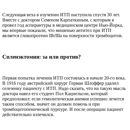
Следующая веха в изучении ИТП наступила спустя 30 лет.
Вместе с доктором Семеном Карпаткиным, с которым я
провел год аспирантуры в медицинском центре Нью-Йорка,
мы впервые показали, что мишенью антител при ИТП
является гликопротеин IIb/IIIa на поверхности тромбоцитов.
Спленэктомия: за или против?
Первая попытка лечения ИТП состоялась в начале 20-го века.
В 1916 году австрийский хирург Герман Шлоффер удалил
селезенку пациенту с ИТП. Надо сказать, что на такую мысль
доктора навел его студент Пол Кацнельсон, который
предположил: если гемолитическая анемия успешно лечится
таким способом, значит он должен помочь и при
тромбоцитопенической пурпуре. И после операции пациент
действительно излечился.